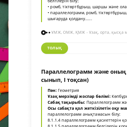
белгілерін білу;
• ромб, тіктөртбұрыш, шаршы және ола
• параллелограмм, ромб, тіктөртбұрыш
шығаруда қолдану......
ҰМЖ, ОМЖ, ҚМЖ - Ұзақ, орта, қысқа 
ТОЛЫҚ
Параллелограмм және оның қ
сынып, I тоқсан)
Пән:
Геометрия
Ұзақ мерзімді жоспар бөлімі:
Көпбұр
Сабақ тақырыбы:
Параллелограмм жән
Осы сабақта қол жеткізілетін оқу ма
параллелограмм анықтамасын білу;
8.1.1.4 параллелограмм қасиеттерін 
8.1.1.5 параллелограмм белгілерін қо