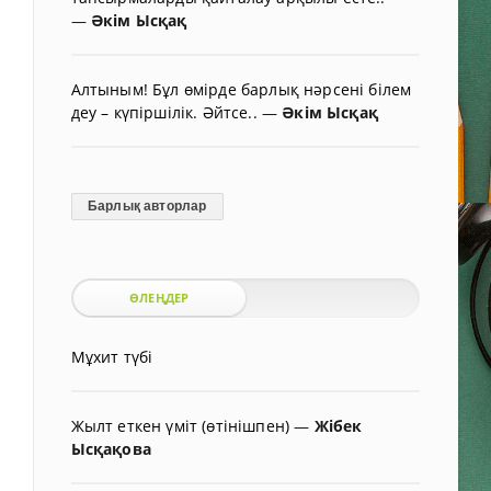
—
Әкім Ысқақ
Алтыным! Бұл өмірде барлық нәрсені білем
деу – күпіршілік. Әйтсе..
—
Әкім Ысқақ
Барлық авторлар
ӨЛЕҢДЕР
Мұхит түбі
Жылт еткен үміт (өтінішпен)
—
Жібек
Ысқақова