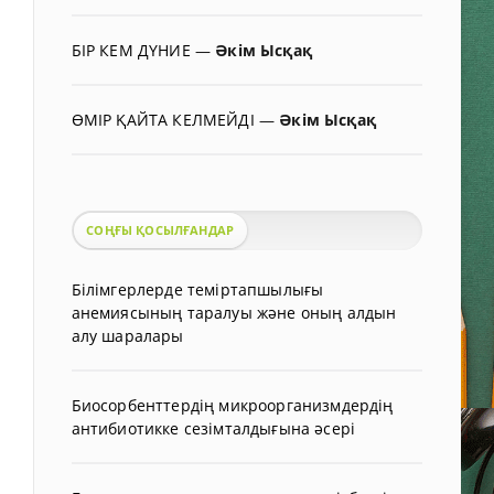
БІР КЕМ ДҮНИЕ
—
Әкім Ысқақ
ӨМІР ҚАЙТА КЕЛМЕЙДІ
—
Әкім Ысқақ
СОҢҒЫ ҚОСЫЛҒАНДАР
Білімгерлерде теміртапшылығы
анемиясының таралуы және оның алдын
алу шаралары
Биосорбенттердің микроорганизмдердің
антибиотикке сезімталдығына әсері