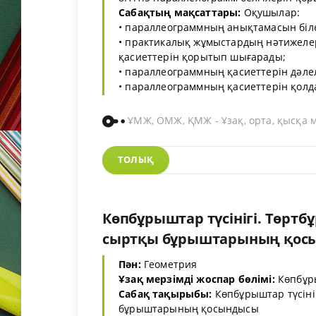
Сабақтың мақсаттары:
Оқушылар:
• параллеограммның анықтамасын біле
• практикалық жұмыстардың нәтижеле
қасиеттерін қорытып шығарады;
• параллеограммның қасиеттерін дәле
• параллеограммның қасиеттерін қолда
ҰМЖ, ОМЖ, ҚМЖ - Ұзақ, орта, қысқа 
ТОЛЫҚ
Көпбұрыштар түсінігі. Төрт
сыртқы бұрыштарының қосынд
Пән:
Геометрия
Ұзақ мерзімді жоспар бөлімі:
Көпбұр
Сабақ тақырыбы:
Көпбұрыштар түсіні
бұрыштарының қосындысы