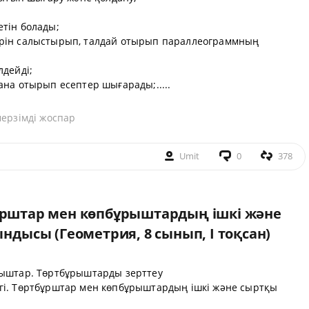
тін болады;
рін салыстырып, талдай отырып параллеограммның
лдейді;
на отырып есептер шығарады;.....
мерзімді жоспар
Umit
0
378
бұрштар мен көпбұрыштардың ішкі және
ысы (Геометрия, 8 сынып, I тоқсан)
ыштар. Төртбұрыштарды зерттеу
гі. Төртбұрштар мен көпбұрыштардың ішкі және сыртқы