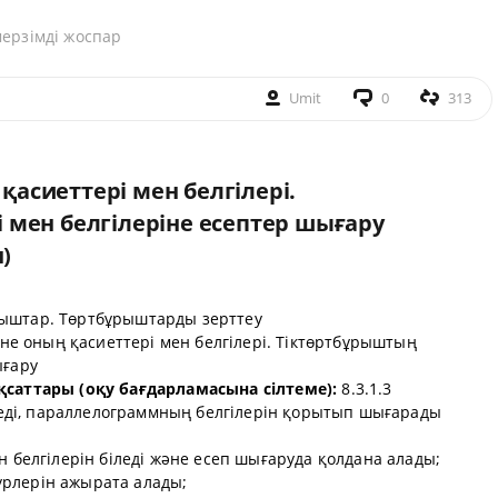
мерзімді жоспар
Umit
0
313
асиеттері мен белгілері.
 мен белгілеріне есептер шығару
)
ыштар. Төртбұрыштарды зерттеу
е оның қасиеттері мен белгілері. Тіктөртбұрыштың
ығару
қсаттары (оқу бағдарламасына сілтеме):
8.3.1.3
ді, параллелограммның белгілерін қорытып шығарады
н белгілерін біледі және есеп шығаруда қолдана алады;
рлерін ажырата алады;