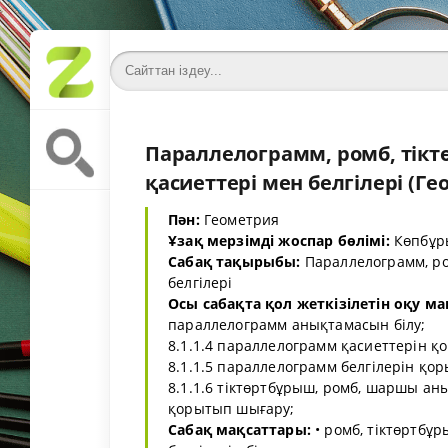
Параллелограмм, ромб, тік
қасиеттері мен белгілері (Ге
Пән:
Геометрия
Ұзақ мерзімді жоспар бөлімі:
Көпбұр
Сабақ тақырыбы:
Параллелограмм, ро
белгілері
Осы сабақта қол жеткізілетін оқу ма
параллелограмм анықтамасын білу;
8.1.1.4 параллелограмм қасиеттерін 
8.1.1.5 параллелограмм белгілерін қо
8.1.1.6 тіктөртбұрыш, ромб, шаршы ан
қорытып шығару;
Сабақ мақсаттары:
• ромб, тіктөртбұ