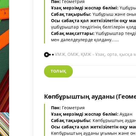
Пән:
Геометрия
Ұзақ мерзімді жоспар бөлімі:
Үшбұры
Сабақ тақырыбы:
Үшбұрыш және оның 
Осы сабақта қол жеткізілетін оқу ма
үшбұрыштар теңдігінің белгілерін қол
Сабақ мақсаттары:
Үшбұрыштар теңдігі
мен дәлелдеулерде қолдану......
ҰМЖ, ОМЖ, ҚМЖ - Ұзақ, орта, қысқа 
ТОЛЫҚ
Көпбұрыштың ауданы (Геомет
Пән:
Геометрия
Ұзақ мерзімді жоспар бөлімі:
Аудан
Сабақ тақырыбы:
Көпбұрыштың ауда
Осы сабақта қол жеткізілетін оқу ма
Көпбұрыштың ауданы ұғымын және оны