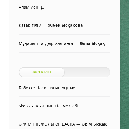
Апам менің...
Қазақ тілім
—
Жібек Ысқақова
Мұңайып тағдыр жалғанға
—
Әкім Ысқақ
ӘҢГІМЕЛЕР
Бөбекке тілек шағын əңгіме
5ke.kz - ағылшын тілі мектебі
ӘРКІМНІІҢ ЖОЛЫ ӘР БАСҚА
—
Әкім Ысқақ