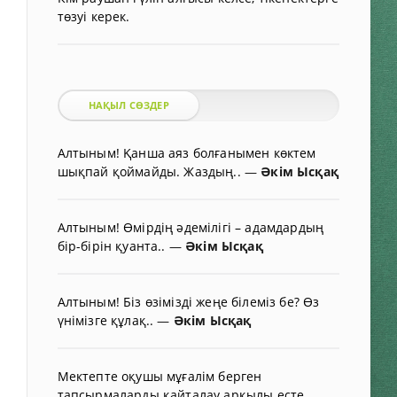
төзуі керек.
НАҚЫЛ СӨЗДЕР
Алтыным! Қанша аяз болғанымен көктем
шықпай қоймайды. Жаздың..
—
Әкім Ысқақ
Алтыным! Өмірдің әдемілігі – адамдардың
бір-бірін қуанта..
—
Әкім Ысқақ
Алтыным! Біз өзімізді жеңе білеміз бе? Өз
үнімізге құлақ..
—
Әкім Ысқақ
Мектепте оқушы мұғалім берген
тапсырмаларды қайталау арқылы есте..