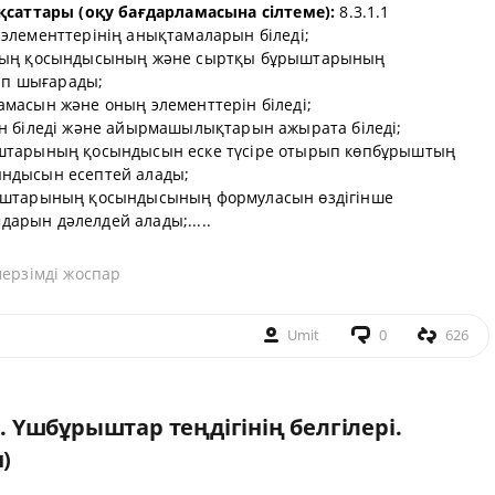
қсаттары (оқу бағдарламасына сілтеме):
8.3.1.1
элементтерінің анықтамаларын біледі;
ының қосындысының және сыртқы бұрыштарының
п шығарады;
масын және оның элементтерін біледі;
н біледі және айырмашылықтарын ажырата біледі;
ыштарының қосындысын еске түсіре отырып көпбұрыштың
ндысын есептей алады;
рыштарының қосындысының формуласын өздігінше
рын дәлелдей алады;.....
мерзімді жоспар
Umit
0
626
 Үшбұрыштар теңдігінің белгілері.
)