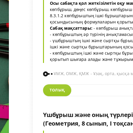
Осы сабақта қол жеткізілетін оқу ма
көпбұрыш, дөңес көпбұрыш, көпбұрыш 
8.3.1.2 көпбұрыштың ішкі бұрыштар
қосындысының формулаларын қорыты
Сабақ мақсаттары:
- көпбұрыш анықта
- көпбұрыштың әр түрінің анықтамасы
- үшбұрыштың ішкі және сыртқы бұр
ішкі және сыртқы бұрыштарының қосы
- көпбұрыштың ішкі және сыртқы бұ
қорытып шығара алады және тұжырымда
ҰМЖ, ОМЖ, ҚМЖ - Ұзақ, орта, қысқа 
ТОЛЫҚ
Үшбұрыш және оның түрлері.
(Геометрия, 8 сынып, I тоқсан