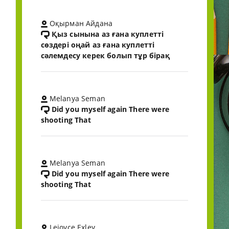
Оқырман Айдана
Қыз сынына аз ғана куплетті
сөздері оңай аз ғана куплетті
сәлемдесу керек болып тұр бірақ
Melanya Seman
Did you myself again There were
shooting That
Melanya Seman
Did you myself again There were
shooting That
Lejoyce Exley