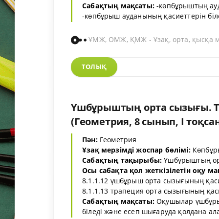
Сабақтың мақсаты:
-көпбұрыштың ауд
-көпбұрыш ауданының қасиеттерін білед
ҰМЖ, ОМЖ, ҚМЖ - Ұзақ, орта, қысқа 
ТОЛЫҚ
Үшбұрыштың орта сызығы. Т
(Геометрия, 8 сынып, I тоқсан
Пән:
Геометрия
Ұзақ мерзімді жоспар бөлімі:
Көпбұр
Сабақтың тақырыбы:
Үшбұрыштың орт
Осы сабақта қол жеткізілетін оқу ма
8.1.1.12 үшбұрыш орта сызығының қаси
8.1.1.13 трапеция орта сызығының қас
Сабақтың мақсаты:
Оқушылар үшбұры
біледі және есеп шығаруда қолдана алад