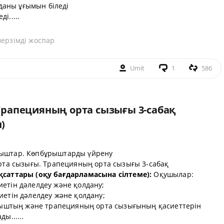
аны ұғымын біледі
і.....
мерзімді жоспар
Umit
1
586
рапецияның орта сызығы 3-сабақ
)
ыштар. Көпбұрыштарды үйрену
а сызығы. Трапецияның орта сызығы 3-сабақ
қсаттары (оқу бағдарламасына сілтеме):
Оқушылар:
етін дәлелдеу және қолдану;
иетін дәлелдеу және қолдану;
штың және трапецияның орта сызығының қасиеттерін
ы......