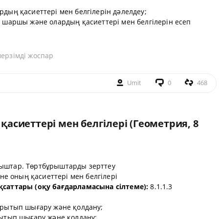
рдың қасиеттері мен белгілерін дәлелдеу;
, шаршы және олардың қасиеттері мен белгілерін есеп
мерзімді жоспар
Umit
0
468
асиеттері мен белгілері (Геометрия, 8
ыштар. Төртбұрыштарды зерттеу
е оның қасиеттері мен белгілері
қсаттары (оқу бағдарламасына сілтеме):
8.1.1.3
қорытып шығару және қолдану;
рытып шығару және қолдану;