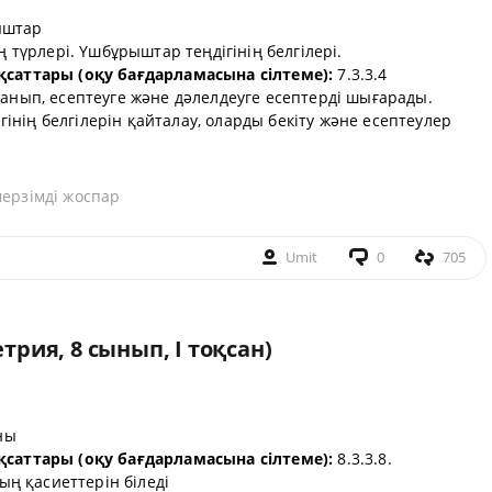
штар
түрлері. Үшбұрыштар теңдігінің белгілері.
қсаттары (оқу бағдарламасына сілтеме):
7.3.3.4
данып, есептеуге және дәлелдеуге есептерді шығарады.
нің белгілерін қайталау, оларды бекіту және есептеулер
мерзімді жоспар
Umit
0
705
рия, 8 сынып, I тоқсан)
ны
қсаттары (оқу бағдарламасына сілтеме):
8.3.3.8.
ң қасиеттерін біледі