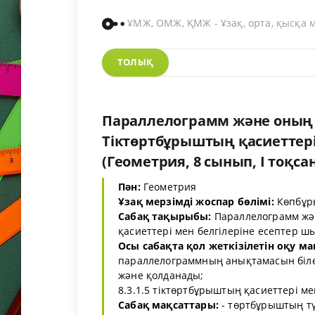
ҰМЖ, ОМЖ, ҚМЖ - Ұзақ, орта, қысқа 
ТОЛЫҚ
Параллелограмм және оның қ
Тіктөртбұрыштың қасиеттері
(Геометрия, 8 сынып, I тоқсан
Пән:
Геометрия
Ұзақ мерзімді жоспар бөлімі:
Көпбұр
Сабақ тақырыбы:
Параллелограмм жән
қасиеттері мен белгілеріне есептер ш
Осы сабақта қол жеткізілетін оқу ма
параллелограммның анықтамасын біле
және қолданады;
8.3.1.5 тіктөртбұрыштың қасиеттері ме
Сабақ мақсаттары:
- төртбұрыштың тү