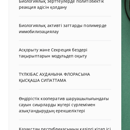
Биологиялық зерттеулерде политізбектік
реакция әдісін қолдану
Биологиялық активті заттарды полимерде
иммобилизациялау
Асқорыту және Секреция бездері
тақырыптарын модульдеп оқыту
ТҮЛКІБАС АУДАНЫНА ФЛОРАСЫНА
ҚЫСҚАША СИПАТТАМА
Өндірістік кооператив шаруашылығындағы
сауын сиырларды жүгері сүрлемімен
азықтандырудың ерекшеліктері
Қазақстан республикасының қазіргі кітап ісі