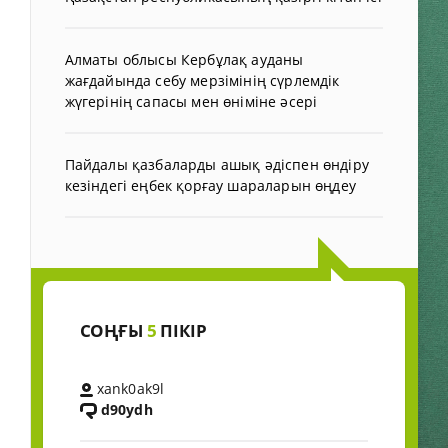
Алматы облысы Кербұлақ ауданы
жағдайында себу мерзімінің сүрлемдік
жүгерінің сапасы мен өніміне әсері
Пайдалы қазбаларды ашық әдіспен өндіру
кезіндегі еңбек қорғау шараларын өңдеу
СОҢҒЫ
5
ПІКІР
xank0ak9l
d90ydh