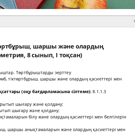
төртбұрыш, шаршы және олардың
ометрия, 8 сынып, I тоқсан)
ыштар. Төртбұрыштарды зерттеу
мб, тіктөртбұрыш, шаршы және олардың қасиеттері мен
қсаттары (оқу бағдарламасына сілтеме):
8.1.1.3
қорытып шығару және қолдану;
рытып шығару және қолдану;
ықтамаларын білу және олардың қасиеттері мен белгілерін
рыш, шаршы анықтамаларын және олардың қасиеттері мен