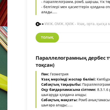
- параллелограмм, ромб, шаршы, тік т
- белгілері мен қасиеттерін қолдана 
алады.....
ҰМЖ, ОМЖ, ҚМЖ - Ұзақ, орта, қысқа 
ТОЛЫҚ
Параллелограмның дербес түр
тоқсан)
Пән:
Геометрия
Ұзақ мерзімді жоспар бөлімі:
Көпбұр
Сабақтың тақырыбы:
Параллелограмн
Оқу бағдарламасына сілтеме:
8.3.1.6
шығаруда қолдана алады;
Сабақтың мақсаты:
Ромб анықтамасын
шығара алады;.....