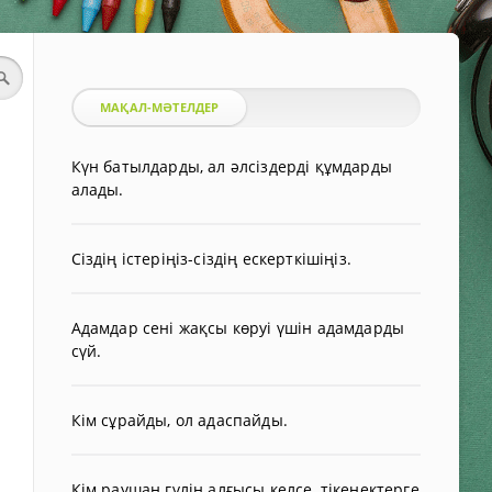
МАҚАЛ-МӘТЕЛДЕР
Күн батылдарды, ал әлсіздерді құмдарды
алады.
Сіздің істеріңіз-сіздің ескерткішіңіз.
Адамдар сені жақсы көруі үшін адамдарды
сүй.
Кім сұрайды, ол адаспайды.
Кім раушан гүлін алғысы келсе, тікенектерге