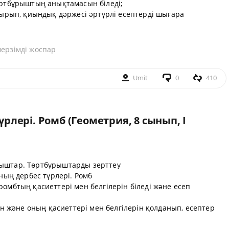
өртбұрыштың анықтамасын біледі;
отырып, қиындық дәржесі әртүрлі есептерді шығара
мерзімді жоспар
Umit
0
410
лері. Ромб (Геометрия, 8 сынып, I
ыштар. Төртбұрыштарды зерттеу
ың дербес түрлері. Ромб
 ромбтың қасиеттері мен белгілерін біледі және есеп
 және оның қасиеттері мен белгілерін қолданып, есептер