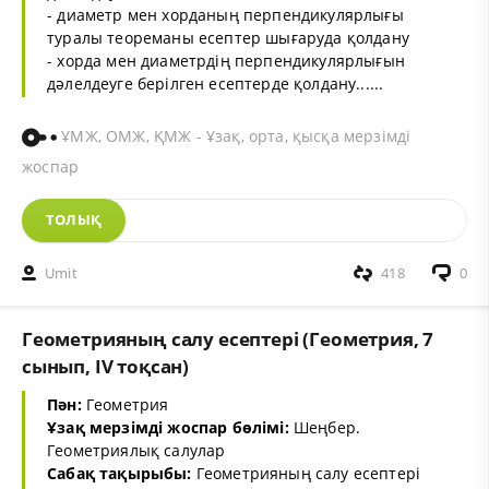
- диаметр мен хорданың перпендикулярлығы
туралы теореманы есептер шығаруда қолдану
- хорда мен диаметрдің перпендикулярлығын
дәлелдеуге берілген есептерде қолдану......
ҰМЖ, ОМЖ, ҚМЖ - Ұзақ, орта, қысқа мерзімді
жоспар
ТОЛЫҚ
Umit
418
0
Геометрияның салу есептері (Геометрия, 7
сынып, IV тоқсан)
Пән:
Геометрия
Ұзақ мерзімді жоспар бөлімі:
Шеңбер.
Геометриялық салулар
Сабақ тақырыбы:
Геометрияның салу есептері