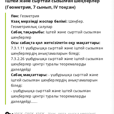
Іштей және сырттай сызылған шеңберлер
(Геометрия, 7 сынып, IV тоқсан)
Пән:
Геометрия
Ұзақ мерзімді жоспар бөлімі:
Шеңбер.
Геометриялық салулар
Сабақ тақырыбы:
Іштей және сырттай сызылған
шеңберлер
Осы сабақта қол жеткізілетін оқу мақсаттары:
7.3.1.11 үшбұрышқа сырттай және іштей сызылған
шеңберлердің анықтамаларын біледі;
7.3.2.26 үшбұрышқа сырттай және іштей сызылған
шеңберлер центрі туралы теоремаларды
дәлелдейді
Сабақ мақсаттары:
- үшбұрышқа сырттай және
іштей сызылған шеңберлердің анықтамаларын
біледі;
- үшбұрышқа сырттай және іштей сызылған
шеңберлер центрі туралы теоремаларды
дәлелдейді......
ҰМЖ, ОМЖ, ҚМЖ - Ұзақ, орта, қысқа мерзімді