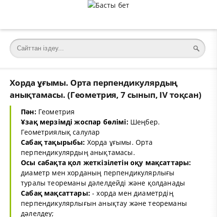
Хорда ұғымы. Орта перпендикулярдың
анықтамасы. (Геометрия, 7 сынып, IV тоқсан)
Пән:
Геометрия
Ұзақ мерзімді жоспар бөлімі:
Шеңбер.
Геометриялық салулар
Сабақ тақырыбы:
Хорда ұғымы. Орта
перпендикулярдың анықтамасы.
Осы сабақта қол жеткізілетін оқу мақсаттары:
диаметр мен хорданың перпендикулярлығы
туралы теореманы дәлелдейді және қолданады
Сабақ мақсаттары:
- хорда мен диаметрдің
перпендикулярлығын анықтау және теореманы
дәлелдеу;