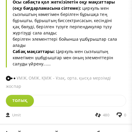
Осы сабақта қол жеткізілетін оқу мақсаттары
(оқу бағдарламасына сілтеме):
циркуль мен
сызғыштың көмегімен берілген бұрышқа тең
бұрышты, бұрыштың биссектрисасын, кесіндіні
қақ бөлуді, берілген түзуге перпендикуляр түзу
жүргізуді сала алады;
берілген элементтері бойынша үшбұрыштар сала
алады
Сабақ мақсаттары:
Циркуль мен сызғыштың
көмегімен үшбұрыштар мен оның элементтерін
салуды үйрену......
ҰМЖ, ОМЖ, ҚМЖ - Ұзақ, орта, қысқа мерзімді
жоспар
ТОЛЫҚ
Umit
480
0