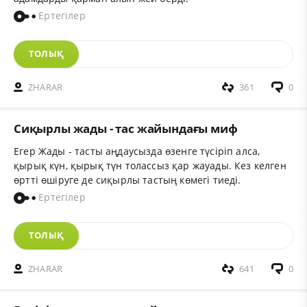
Ертегілер
ТОЛЫҚ
ZHARAR
361
0
Сиқырлы жады - тас жайындағы миф
Егер Жады - тасты аңдаусызда өзенге түсіріп алса,
қырық күн, қырық түн толассыз қар жауады. Кез келген
өртті өшіруге де сиқырлы тастың көмегі тиеді.
Ертегілер
ТОЛЫҚ
ZHARAR
641
0