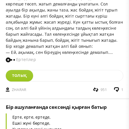
көрпеше төсеп, жатып демалғанды ұнататын. Сол
ауылда бір ақылды, жаны таза, жас бойдақ жігіт тұрып
жатады. Бір күні әлгі бойдақ жігіт сырттағы күріш
алқабында жұмыс жасап жүреді. Күн қатты ыстық болған
соң, ол әлгі бай үйінің алдындағы талдың көлеңкесіне
барып жайғасады. Тал көлеңкесінде ұйықтап жатқан
байдың жанына барып, бойдақ жігіт тынығып жатады.
Бір кезде демалып жатқан әлгі бай оянып:
— Ей, ақымақ, сен біреудің көлеңкесінде демалып....
Ертегілер
ТОЛЫҚ
ZHARAR
951
1
Бір ашуланғанда сексенді қырған батыр
Ерте, ерте, ертеде,
Ешкі жүні бөртеде,