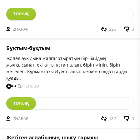
ТОЛЫҚ
ZHARAR
225
0
Бұқтым-бұқтым
Жәлел ауылына жалғасотыратын бір байдың
жылқысынан екі атты ұстап алып, бірін мініп, бірін
жетелеп, Құрманғазы Әуесті алып кеткен солдаттарды
қуады.
Ертегілер
ТОЛЫҚ
ZHARAR
187
0
Жетіген аспабының шығу тарихы