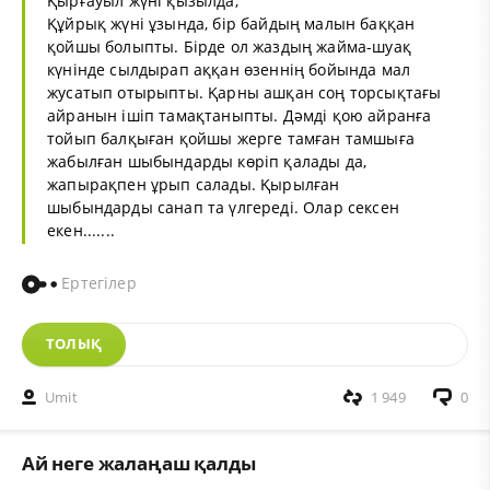
Қырғауыл жүні қызылда,
Құйрық жүні ұзында, бір байдың малын баққан
қойшы болыпты. Бірде ол жаздың жайма-шуақ
күнінде сылдырап аққан өзеннің бойында мал
жусатып отырыпты. Қарны ашқан соң торсықтағы
айранын ішіп тамақтаныпты. Дәмді қою айранға
тойып балқыған қойшы жерге тамған тамшыға
жабылған шыбындарды көріп қалады да,
жапырақпен ұрып салады. Қырылған
шыбындарды санап та үлгереді. Олар сексен
екен.......
Ертегілер
ТОЛЫҚ
Umit
1 949
0
Ай неге жалаңаш қалды