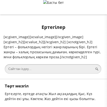
Ертегілер
[xcgiven_image][xcvalue_image][/xcgiven_image]
[xcgiven_h2][xcvalue_h2][/xcgiven_h2] [xcnotgiven_h2]
Ертегі – фольклордың негізгі жанрларының бірі. Ертегі
жанры – халық прозасының дамыған, көркемделген түрі,
яғни фольклорлық көркем проза.[/xcnotgiven_h2]
Төрт мезгіл
Ерте,ерте, ертеде атақты Жыл ақсақалдың Қыс, Күз
дейтін екі ұлы, Көктем, Жаз дейтін екі қызы болыпты.