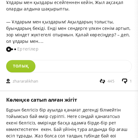
Ұлдары мен қыздары есейгеннен кейін, Жыл ақсақал
оларды алдына шақырыпты.
— Ұлдарым мен қыздарым! Ақылдарың толысты,
буындарың бекіді. Енді мен сендерге үлкен сенім артып,
зор міндет жүктегелі отырмын. Қалай көресіңдер? – деп,
ол ұлдары мен....
Ертегілер
ТОЛЫҚ
zhararalikhan
445
1
Көлеңке сатып алған жігіт
Бұрын белгісіз бір ауылда қанағат дегенді білмейтін
тойымсыз бай өмір сүріпті. Неге сондай қанағатсыз
екені белгісіз, өмірінде басқа адамға бірде-бір рет
көмектеспеген екен. Бай үйінің тура алдында бір ағаш
өсіп тұрады. Жаз болса сол талдың түбінде бай өзі