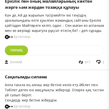
Еркілік пен оның малайларының көктен
жерге һәм жерден тозаққа құлауы
Күн де, Ай да жарығын түсірмейтін екі теңіздің
аралығындағы елге қуылған жамандық сайтаны Еркілік
қайтадан Майтөреге келіп, одан: - Сен маған өз аспаным
мен өз жерімді жаратуға рұқсат етесің бе? – деп сұрады.
Ертегілер
ТОЛЫҚ
ZHARAR
817
2
Сақалымды сипама
Алла тағала ең алғаш жер бетіне иелік ету Әбілет пен
Тәбілет деген екі мақұлықты жібереді. Оларға қақ тастан
үй салып беріп:
Сендерді жер бетіне жібердім.
Ертегілер