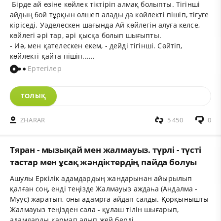
Бірде ай өзіне көйлек тіктіріп алмақ болыпты. Тігінші
айдың бой тұрқын өлшеп алады да көйлекті пішіп, тігуге
кіріседі. Уәделескен шағында Ай көйлегін алуға келсе,
көйлегі әрі тар, әрі қысқа болып шығыпты.
- Иә, мен қателескен екем, - дейді тігінші. Сөйтіп,
көйлекті қайта пішіп......
Ертегілер
ТОЛЫҚ
ZHARAR
5 450
0
Тяран - мызықай мен жалмауыз. түрлі - түсті
тастар мен ұсақ жәндіктердің пайда болуы
Ашулы Еркілік адамдардың жандарынан айырылып
қалған соң, енді теңізде Жалмауыз аждаһа (Андалма -
Муус) жаратып, оны адамрға айдап салды. Қорқынышты
Жалмауыз теңізден сала - құлаш тілін шығарып,
адамдарды қармап алып жей берді.