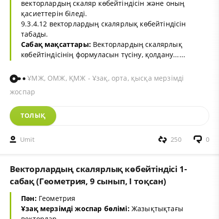
векторлардың скаляр көбейтіндісін және оның
қасиеттерін біледі.
9.3.4.12 векторлардың скалярлық көбейтіндісін
табады.
Сабақ мақсаттары:
Векторлардың скалярлық
көбейтіндісінің формуласын түсіну, қолдану......
ҰМЖ, ОМЖ, ҚМЖ - Ұзақ, орта, қысқа мерзімді
жоспар
ТОЛЫҚ
Umit
250
0
Векторлардың скалярлық көбейтіндісі 1-
сабақ (Геометрия, 9 сынып, I тоқсан)
Пән:
Геометрия
Ұзақ мерзімді жоспар бөлімі:
Жазықтықтағы
векторлар