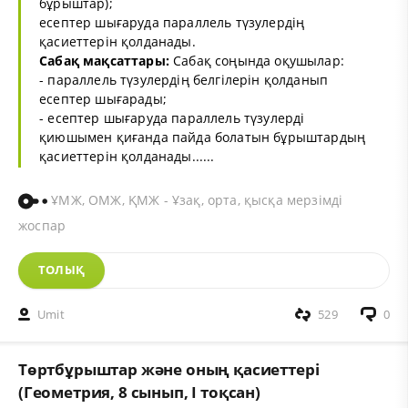
бұрыштар);
есептер шығаруда параллель түзулердің
қасиеттерін қолданады.
Сабақ мақсаттары:
Сабақ соңында оқушылар:
- параллель түзулердің белгілерін қолданып
есептер шығарады;
- есептер шығаруда параллель түзулерді
қиюшымен қиғанда пайда болатын бұрыштардың
қасиеттерін қолданады......
ҰМЖ, ОМЖ, ҚМЖ - Ұзақ, орта, қысқа мерзімді
жоспар
ТОЛЫҚ
Umit
529
0
Төртбұрыштар және оның қасиеттері
(Геометрия, 8 сынып, I тоқсан)