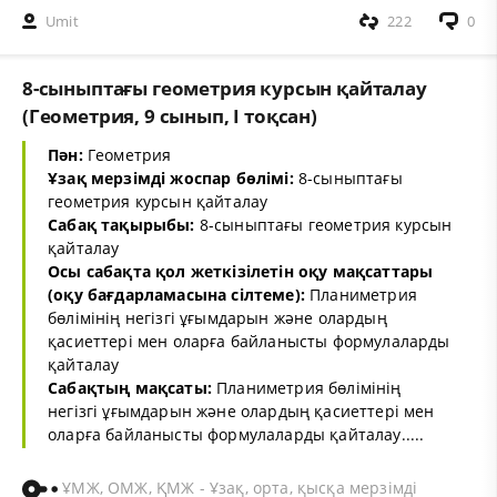
Umit
222
0
8-сыныптағы геометрия курсын қайталау
(Геометрия, 9 сынып, I тоқсан)
Пән:
Геометрия
Ұзақ мерзімді жоспар бөлімі:
8-сыныптағы
геометрия курсын қайталау
Сабақ тақырыбы:
8-сыныптағы геометрия курсын
қайталау
Осы сабақта қол жеткізілетін оқу мақсаттары
(оқу бағдарламасына сілтеме):
Планиметрия
бөлімінің негізгі ұғымдарын және олардың
қасиеттері мен оларға байланысты формулаларды
қайталау
Сабақтың мақсаты:
Планиметрия бөлімінің
негізгі ұғымдарын және олардың қасиеттері мен
оларға байланысты формулаларды қайталау.....
ҰМЖ, ОМЖ, ҚМЖ - Ұзақ, орта, қысқа мерзімді