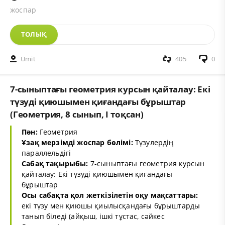
жоспар
ТОЛЫҚ
Umit
405
0
7-сыныптағы геометрия курсын қайталау: Екі
түзуді қиюшымен қиғандағы бұрыштар
(Геометрия, 8 сынып, I тоқсан)
Пән:
Геометрия
Ұзақ мерзімді жоспар бөлімі:
Түзулердің
параллельдігі
Сабақ тақырыбы:
7-сыныптағы геометрия курсын
қайталау: Екі түзуді қиюшымен қиғандағы
бұрыштар
Осы сабақта қол жеткізілетін оқу мақсаттары:
екі түзу мен қиюшы қиылысқандағы бұрыштарды
танып біледі (айқыш, ішкі тұстас, сәйкес