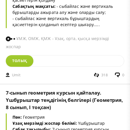
қасиеттерін қолдану
Сабақтың мақсаты:
- сыбайлас және вертикаль
бұрыштарды ажырата алу және оларды салу;
- сыбайлас және вертикаль бұрыштардың
қасиеттерін қолданып есептер шығару.....
ҰМЖ, ОМЖ, ҚМЖ - Ұзақ, орта, қысқа мерзімді
жоспар
ТОЛЫҚ
Umit
318
0
7-сынып геометрия курсын қайталау.
Үшбұрыштар теңдігінің белгілері (Геометрия,
8 сынып, I тоқсан)
Пән:
Геометрия
Ұзақ мерзімді жоспар бөлімі:
Үшбұрыштар
Сабақ тақырыбы:
7-сынып геометрия курсын