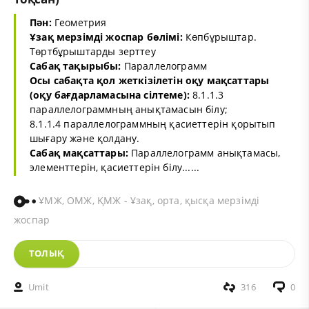
Пән:
Геометрия
Ұзақ мерзімді жоспар бөлімі:
Көпбұрыштар.
Төртбұрыштарды зерттеу
Сабақ тақырыбы:
Параллелограмм
Осы сабақта қол жеткізілетін оқу мақсаттары
(оқу бағдарламасына сілтеме):
8.1.1.3
параллелограммның анықтамасын білу;
8.1.1.4 параллелограммның қасиеттерін қорытып
шығару және қолдану.
Сабақ мақсаттары:
Параллелограмм анықтамасы,
элементтерін, қасиеттерін білу......
ҰМЖ, ОМЖ, ҚМЖ - Ұзақ, орта, қысқа мерзімді
жоспар
ТОЛЫҚ
Umit
316
0