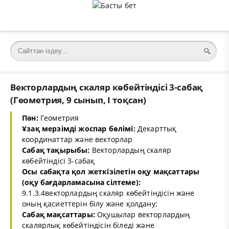
Векторлардың скаляр көбейтіндісі 3-сабақ
(Геометрия, 9 сынып, I тоқсан)
Пән:
Геометрия
Ұзақ мерзімді жоспар бөлімі:
Декарттық
координаттар және векторлар
Сабақ тақырыбы:
Векторлардың скаляр
көбейтіндісі 3-сабақ
Осы сабақта қол жеткізілетін оқу мақсаттары
(оқу бағдарламасына сілтеме):
9.1.3.4векторлардың скаляр көбейтіндісін және
оның қасиеттерін білу және қолдану;
Сабақ мақсаттары:
Оқушылар векторлардың
скалярлық көбейтіндісін біледі және