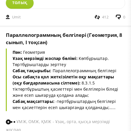
ТОЛЫҚ
Umit
412
0
Параллелограммның белгілері (Геометрия, 8
сынып, I тоқсан)
Пән:
Геометрия
Ұзақ мерзімді жоспар бөлімі:
Көпбұрыштар.
Төртбұрыштарды зерттеу
Сабақ тақырыбы:
Параллелограммның белгілері
Осы сабақта қол жеткізілетін оқу мақсаттары
(оқу бағдарламасына сілтеме):
8.3.1.5
тіктөртбұрыштың қасиеттері мен белгілерін біледі
және есеп шығаруда қолдана алады;
Сабақ мақсаттары:
-төртбұрыштардың белгілері
мен қасиеттерін есеп шығарғанда қолданады;.....
ҰМЖ, ОМЖ, ҚМЖ - Ұзақ, орта, қысқа мерзімді
жоспар