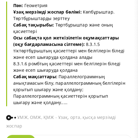
Пән:
Геометрия
Ұзақ мерзімді жоспар бөлімі:
Көпбұрыштар.
Төртбұрыштарды зерттеу
Сабақ тақырыбы:
Төртбұрыштар және оның
қасиеттері
Осы сабақта қол жеткізілетін оқумақсаттары
(оқу бағдарламасына сілтеме):
8.3.1.5
тіктөртбұрыштың қасиеттері мен белгілерін біледі
және есеп шығаруда қолдана алады
8.3.1.6 ромбтың қасиеттері мен белгілерін біледі
және есеп шығаруда қолдана
Сабақ мақсаттары:
Параллелограммның
анықтамасын білу, параллелограммның белгілерін
қорытып шығару және қолдану;
Параллелограммның қасиеттерін қорытып
шығару және қолдану.....
ҰМЖ, ОМЖ, ҚМЖ - Ұзақ, орта, қысқа мерзімді
жоспар