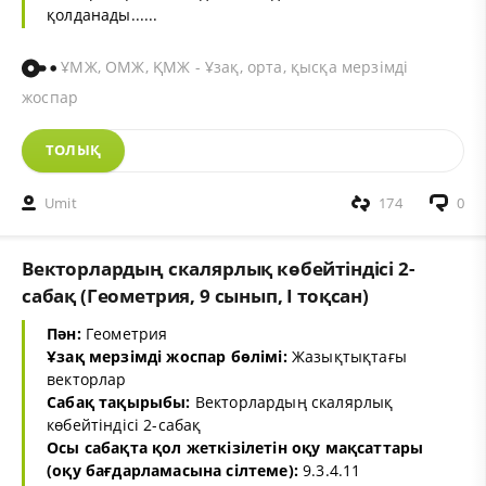
қолданады......
ҰМЖ, ОМЖ, ҚМЖ - Ұзақ, орта, қысқа мерзімді
жоспар
ТОЛЫҚ
Umit
174
0
Векторлардың скалярлық көбейтіндісі 2-
сабақ (Геометрия, 9 сынып, I тоқсан)
Пән:
Геометрия
Ұзақ мерзімді жоспар бөлімі:
Жазықтықтағы
векторлар
Сабақ тақырыбы:
Векторлардың скалярлық
көбейтіндісі 2-сабақ
Осы сабақта қол жеткізілетін оқу мақсаттары
(оқу бағдарламасына сілтеме):
9.3.4.11