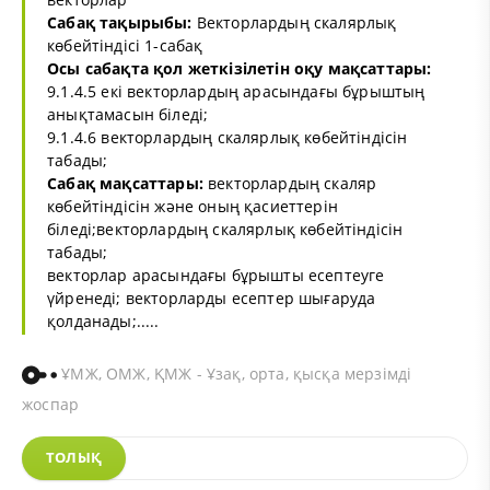
Сабақ тақырыбы:
Векторлардың скалярлық
көбейтіндісі 1-сабақ
Осы сабақта қол жеткізілетін оқу мақсаттары:
9.1.4.5 екі векторлардың арасындағы бұрыштың
анықтамасын біледі;
9.1.4.6 векторлардың скалярлық көбейтіндісін
табады;
Сабақ мақсаттары:
векторлардың скаляр
көбейтіндісін және оның қасиеттерін
біледі;векторлардың скалярлық көбейтіндісін
табады;
векторлар арасындағы бұрышты есептеуге
үйренеді; векторларды есептер шығаруда
қолданады;.....
ҰМЖ, ОМЖ, ҚМЖ - Ұзақ, орта, қысқа мерзімді
жоспар
ТОЛЫҚ