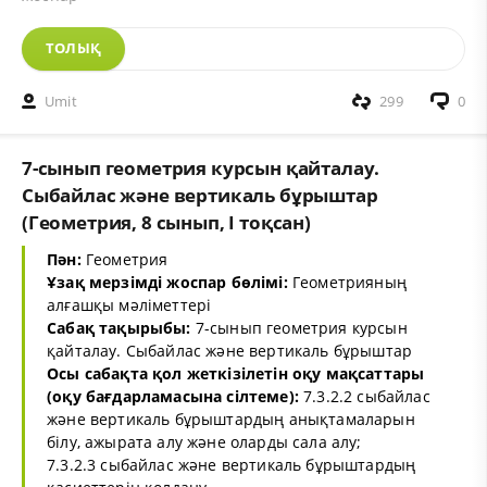
ТОЛЫҚ
Umit
299
0
7-сынып геометрия курсын қайталау.
Сыбайлас және вертикаль бұрыштар
(Геометрия, 8 сынып, I тоқсан)
Пән:
Геометрия
Ұзақ мерзімді жоспар бөлімі:
Геометрияның
алғашқы мәліметтері
Сабақ тақырыбы:
7-сынып геометрия курсын
қайталау. Сыбайлас және вертикаль бұрыштар
Осы сабақта қол жеткізілетін оқу мақсаттары
(оқу бағдарламасына сілтеме):
7.3.2.2 сыбайлас
және вертикаль бұрыштардың анықтамаларын
білу, ажырата алу және оларды сала алу;
7.3.2.3 сыбайлас және вертикаль бұрыштардың