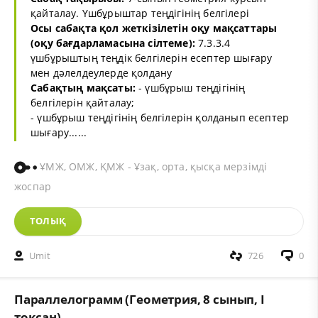
қайталау. Үшбұрыштар теңдігінің белгілері
Осы сабақта қол жеткізілетін оқу мақсаттары
(оқу бағдарламасына сілтеме):
7.3.3.4
үшбұрыштың теңдік белгілерін есептер шығару
мен дәлелдеулерде қолдану
Сабақтың мақсаты:
- үшбұрыш теңдігінің
белгілерін қайталау;
- үшбұрыш теңдігінің белгілерін қолданып есептер
шығару......
ҰМЖ, ОМЖ, ҚМЖ - Ұзақ, орта, қысқа мерзімді
жоспар
ТОЛЫҚ
Umit
726
0
Параллелограмм (Геометрия, 8 сынып, I
тоқсан)