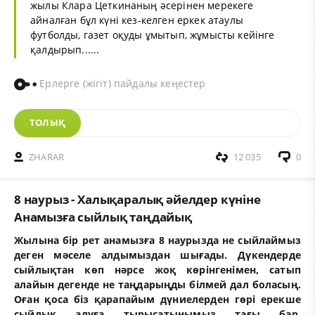
жылы Клара Цеткинаның әсерінен мерекеге
айналған бұл күні кез-келген еркек атаулы
футболды, газет оқуды ұмытып, жұмысты кейінге
қалдырып......
Ерлерге (жігіт) пайдалы кеңестер
ТОЛЫҚ
ZHARAR
12 035
0
8 наурыз - Халықаралық әйелдер күніне
Анамызға сыйлық таңдайық
Жылына бір рет анамызға 8 наурызда не сыйлаймыз
деген мәселе алдымыздан шығады. Дүкендерде
сыйлықтан көп нәрсе жоқ көрінгенімен, сатып
алайын дегенде не таңдарыңды білмей дал боласың.
Оған қоса біз қарапайым дүниелерден гөрі ерекше
сыйлық алуға тырысатынымыз тағы бар.