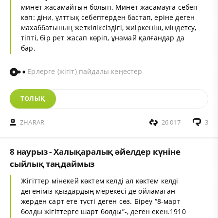
минет жасамайтын болып. Минет жасамауға себеп
көп: діни, ұлттық себептерден бастап, еріне деген
махаббатының жеткіліксіздігі, жиіркеніш, міндетсу,
тіпті, бір рет жасап көріп, ұнамай қалғандар да
бар.
Ерлерге (жігіт) пайдалы кеңестер
ТОЛЫҚ
ZHARAR
26 017
3
8 наурыз - Халықаралық әйелдер күніне
сыйлық таңдаймыз
Жігіттер мінекей көктем келді ал көктем келді
дегеніміз қыздардың мерекесі де ойламаған
жерден сарт ете түсті деген сөз. Біреу “8-март
болды жігіттерге шарт болды”-, деген екен.1910