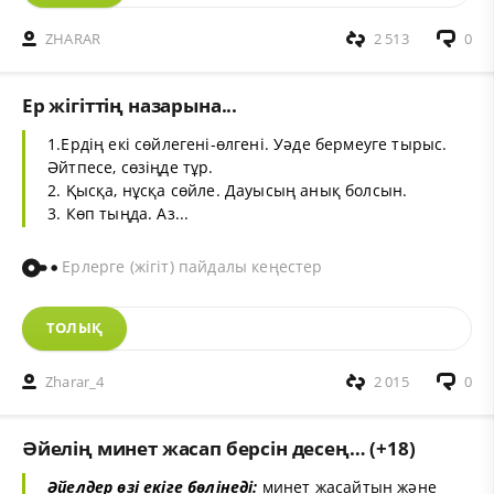
ZHARAR
2 513
0
Ер жігіттің назарына...
1.Ердің екі сөйлегені-өлгені. Уәде бермеуге тырыс.
Әйтпесе, сөзіңде тұр.
2. Қысқа, нұсқа сөйле. Дауысың анық болсын.
3. Көп тыңда. Аз...
Ерлерге (жігіт) пайдалы кеңестер
ТОЛЫҚ
Zharar_4
2 015
0
Әйелің минет жасап берсін десең… (+18)
Әйелдер өзі екіге бөлінеді:
минет жасайтын және