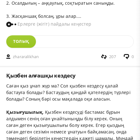
2. Осалдығың – аңқаулық, соқтыратын саныңды.
3. Жасқаншақ болсаң, ұры алар....
Ерлерге (жігіт) пайдалы кеңестер
ТОЛЫҚ
zhararalikhan
207
0
Қызбен алғашқы кездесу
Саған қыз ұнап жүр ма? Сол қызбен кездесу қалай
бастауға болады? Бастаудың қандай қателердің түрлері
болады? Соның бәрі осы мақалада оқи аласын.
Қызығушылық
. Қызбен кездесуді бастамас бұрын
алдымен сенің оған ұнайтыныңды білу керек. Оның
саған деген қызығушылығы болу керек. Егер қыздың
саған деген сезімін немесе ұнатуын байқамасаң, онда
төмендегі берілетін кеңестердің қажеті шамалы. Мұндай