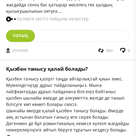
жағдайда сенің бас қатырар мәселең тек қыздың
қызығушылығын оятуға....
Ерлерге (жігіт) пайдалы кеңестер
ТОЛЫҚ
ZHARAR
584
0
Қызбен танысу қалай болады?
Қызбен танысу қазіргі таңда айтарлықтай қиын емес.
Мүмкіндігіңізді дұрыс пайдаланыңыз. Мына
лайфхактарды дұрыс пайдалана білсеңіз бейтаныс
қызбен шынайы өмірде де әлеуметтік желіде де танып
білісуге көп көмегі болары сөзсіз.
Шынайы өмірде қалай қызбен танысу болады. Өмірде
аяқ астынан болатын танысу өте сирек болады.
Дегенмен де бұл романтикалық немесе күлкілі жағдайды
немерелеріңізге айтып беруге тұратын кездесу болады.