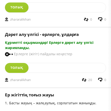
ТОЛЫҚ
zhararalikhan
0
0
Дәрет алу үлгісі - ерлерге, ұлдарға
Құрметті оқырмандар! Ерлерге дәрет алу үлгісі
жарияланды.
Ерлерге (жігіт) пайдалы кеңестер
ТОЛЫҚ
zhararalikhan
20
0
Ер жігіттің тоғыз жауы
1. Басты жауың – жалқаулық, сорлататын жаныңды.