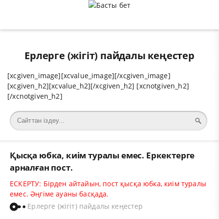
Ерлерге (жігіт) пайдалы кеңестер
[xcgiven_image][xcvalue_image][/xcgiven_image]
[xcgiven_h2][xcvalue_h2][/xcgiven_h2] [xcnotgiven_h2]
[/xcnotgiven_h2]
Қысқа юбка, киім туралы емес. Еркектерге
арналған пост.
ЕСКЕРТУ: Бірден айтайын, пост қысқа юбка, киім туралы
емес. Әңгіме ауаны басқада.
Ерлерге (жігіт) пайдалы кеңестер