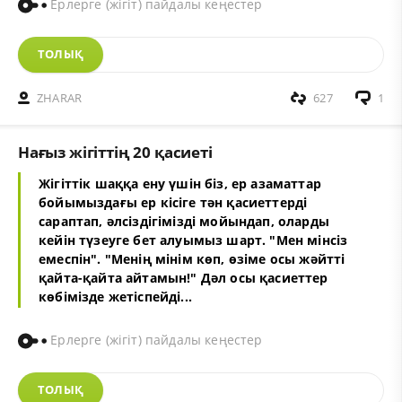
Ерлерге (жігіт) пайдалы кеңестер
ТОЛЫҚ
ZHARAR
627
1
Нағыз жігіттің 20 қасиеті
Жігіттік шаққа ену үшін біз, ер азаматтар
бойымыздағы ер кісіге тән қасиеттерді
сараптап, әлсіздігімізді мойындап, оларды
кейін түзеуге бет алуымыз шарт. "Мен мінсіз
емеспін". "Менің мінім көп, өзіме осы жәйтті
қайта-қайта айтамын!" Дәл осы қасиеттер
көбімізде жетіспейді...
Ерлерге (жігіт) пайдалы кеңестер
ТОЛЫҚ