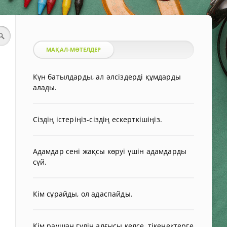
МАҚАЛ-МӘТЕЛДЕР
Күн батылдарды, ал әлсіздерді құмдарды
алады.
Сіздің істеріңіз-сіздің ескерткішіңіз.
Адамдар сені жақсы көруі үшін адамдарды
сүй.
Кім сұрайды, ол адаспайды.
Кім раушан гүлін алғысы келсе, тікенектерге