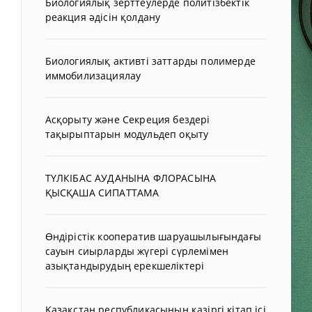
Биологиялық зерттеулерде политізбектік
реакция әдісін қолдану
Биологиялық активті заттарды полимерде
иммобилизациялау
Асқорыту және Секреция бездері
тақырыптарын модульдеп оқыту
ТҮЛКІБАС АУДАНЫНА ФЛОРАСЫНА
ҚЫСҚАША СИПАТТАМА
Өндірістік кооператив шаруашылығындағы
сауын сиырларды жүгері сүрлемімен
азықтандырудың ерекшеліктері
Қазақстан республикасының қазіргі кітап ісі