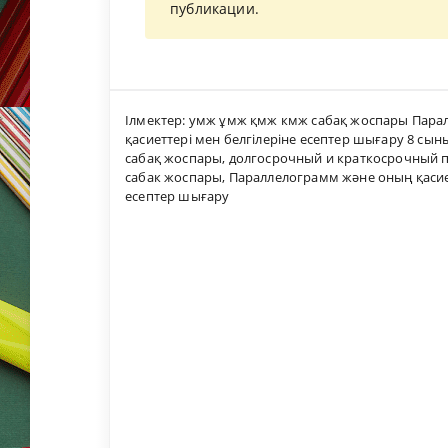
публикации.
Ілмектер:
умж ұмж қмж кмж сабақ жоспары Парал
қасиеттері мен белгілеріне есептер шығару 8 сы
сабақ жоспары
,
долгосрочный и краткосрочный п
сабак жоспары
,
Параллелограмм және оның қасиет
есептер шығару