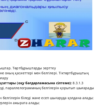
ыштар. Төртбұрыштарды зерттеу
е оның қасиеттері мен белгілері. Тіктөртбұрыштың
ығару
қсаттары (оқу бағдарламасына сілтеме):
8.3.1.3
ді, параллелограммның белгілерін қорытып шығарады
н белгілерін біледі және есеп шығаруда қолдана алады;
рлерін ажырата алады;