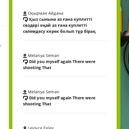
Оқырман Айдана
Қыз сынына аз ғана куплетті
сөздері оңай аз ғана куплетті
сәлемдесу керек болып тұр бірақ
и
Melanya Seman
Did you myself again There were
shooting That
Melanya Seman
Did you myself again There were
shooting That
Lejoyce Exley