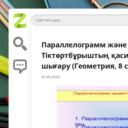
Параллелограмм және о
Тіктөртбұрыштың қасие
шығару (Геометрия, 8 с
01.09.2020