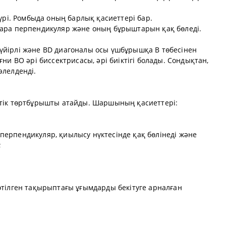
үрі. Ромбыда оның барлық қасиеттері бар.
ара перпендикуляр және оның бұрыштарын қақ бөледі.
йірлі және BD диагоналы осы үшбұрышқа B төбесінен
ни BO әрі биссектрисасы, әрі биіктігі болады. Сондықтан,
әлелденді.
 тік төртбұрышты атайды. Шаршының қасиеттері:
ерпендикуляр, қиылысу нүктесінде қақ бөлінеді және
;
өтілген тақырыптағы ұғымдарды бекітуге арналған