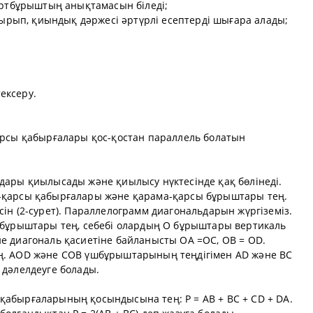
өртбұрыштың анықтамасын біледі;
отырып, қиындық дәржесі әртүрлі есептерді шығара алады;
ексеру.
арсы қабырғалары қос-қостан параллель болатын
дары қиылысады және қиылысу нүктесінде қақ бөлінеді.
-қарсы қабырғалары және қарама-қарсы бұрыштары тең.
ін (2-сурет). Параллелограмм диагональдарын жүргіземіз.
шбұрыштары тең, себебі олардың O бұрыштары вертикаль
е диагональ қасиетіне байланысты OA =OC, OB = OD.
ң. AOD және COB үшбұрыштарының теңдігімен AD және BC
 дәлелдеуге болады.
абырғаларының қосындысына тең: P = AB + BC + CD + DA.