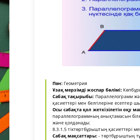
Пән:
Геометрия
Ұзақ мерзімді жоспар бөлімі:
Көпбұр
Сабақ тақырыбы:
Параллелограмм жән
қасиеттері мен белгілеріне есептер ш
Осы сабақта қол жеткізілетін оқу ма
параллелограммның анықтамасын біле
және қолданады;
8.3.1.5 тіктөртбұрыштың қасиеттері ме
Сабақ мақсаттары:
- төртбұрыштың тү