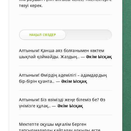
төзуі керек.
НАҚЫЛ СӨЗДЕР
Алтыным! Қанша аяз болғанымен көктем
шықпай қоймайды. Жаздың..
—
Әкім Ысқақ
Алтыным! Өмірдің әдемілігі – адамдардың
бір-бірін қуанта..
—
Әкім Ысқақ
Алтыным! Біз өзімізді жеңе білеміз бе? Өз
үнімізге құлақ..
—
Әкім Ысқақ
Мектепте оқушы мұғалім берген
тапсырмаларды қайталау арқылы есте..