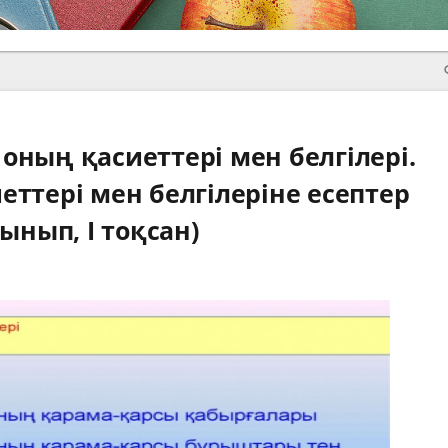
ның қасиеттері мен белгілері.
ттері мен белгілеріне есептер
ынып, I тоқсан)