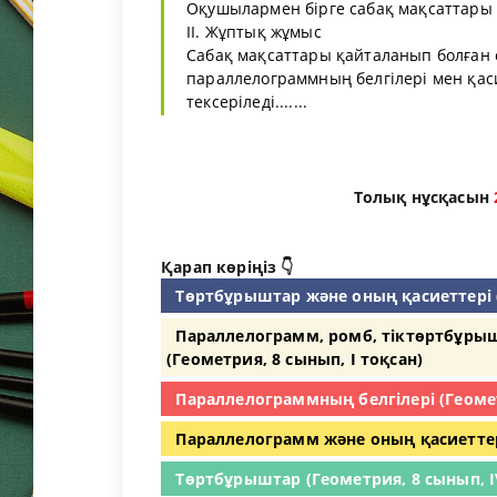
Оқушылармен бірге сабақ мақсаттары
ІІ. Жұптық жұмыс
Сабақ мақсаттары қайталанып болған со
параллелограммның белгілері мен қаси
тексеріледі.......
Толық нұсқасын
Қарап көріңіз 👇
Төртбұрыштар және оның қасиеттері (
Параллелограмм, ромб, тіктөртбұрыш
(Геометрия, 8 сынып, I тоқсан)
Параллелограммның белгілері (Геомет
Параллелограмм және оның қасиеттері 
Төртбұрыштар (Геометрия, 8 сынып, I