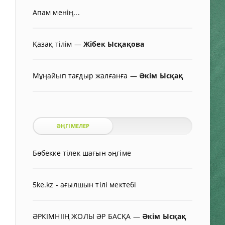
Апам менің...
Қазақ тілім
—
Жібек Ысқақова
Мұңайып тағдыр жалғанға
—
Әкім Ысқақ
ӘҢГІМЕЛЕР
Бөбекке тілек шағын əңгіме
5ke.kz - ағылшын тілі мектебі
ӘРКІМНІІҢ ЖОЛЫ ӘР БАСҚА
—
Әкім Ысқақ