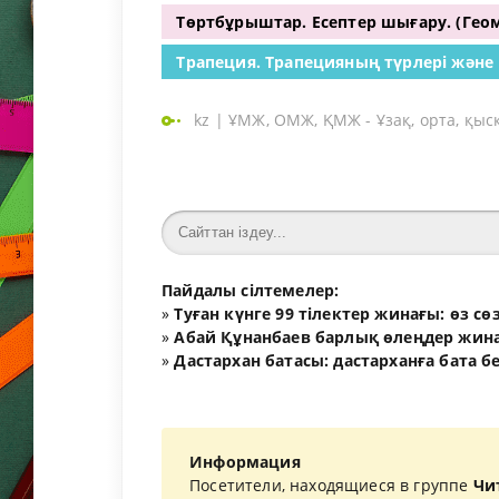
Төртбұрыштар. Есептер шығару. (Геом
Трапеция. Трапецияның түрлері және қ
kz
|
ҰМЖ, ОМЖ, ҚМЖ - Ұзақ, орта, қыс
Пайдалы сілтемелер:
»
Туған күнге 99 тілектер жинағы: өз с
»
Абай Құнанбаев барлық өлеңдер жина
»
Дастархан батасы: дастарханға бата б
Информация
Посетители, находящиеся в группе
Чи