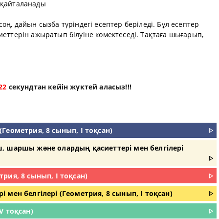
 қайталанады
ң, дайын сызба түріндегі есептер беріледі. Бұл есептер
еттерін ажыратып білуіне көмектеседі. Тақтаға шығарып,
21
секундтан кейін жүктей аласыз!!!
Геометрия, 8 сынып, I тоқсан)
ᐈ
, шаршы және олардың қасиеттері мен белгілері
ᐈ
рия, 8 сынып, I тоқсан)
ᐈ
мен белгілері (Геометрия, 8 сынып, I тоқсан)
ᐈ
V тоқсан)
ᐈ