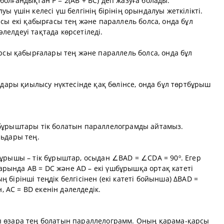
олғандықтан P = 2(AB + BC) деп жазуға болады.
ы үшін келесі үш белгінің бірінің орындалуы жеткілікті.
сы екі қабырғасы тең және параллель болса, онда бұл
елдеуі тақтада көрсетіледі.
арсы қабырғалары тең және параллель болса, онда бұл
ьдары қиылысу нүктесінде қақ бөлінсе, онда бұл төртбұрыш
бұрыштары тік болатын параллелограмды айтамыз.
льдары тең.
ұрышы – тік бұрыштар, осыдан ∠BAD = ∠CDA = 90º. Егер
ында AB = DC және AD – екі үшбұрышқа ортақ катеті
бірінші теңдік белгісінен (екі катеті бойынша) ΔBAD =
AС = BD екенін дәлелдедік.
ы өзара тең болатын параллелограмм. Оның қарама-қарсы