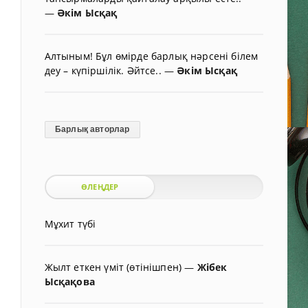
—
Әкім Ысқақ
Алтыным! Бұл өмірде барлық нәрсені білем
деу – күпіршілік. Әйтсе..
—
Әкім Ысқақ
Барлық авторлар
ӨЛЕҢДЕР
Мұхит түбі
Жылт еткен үміт (өтінішпен)
—
Жібек
Ысқақова