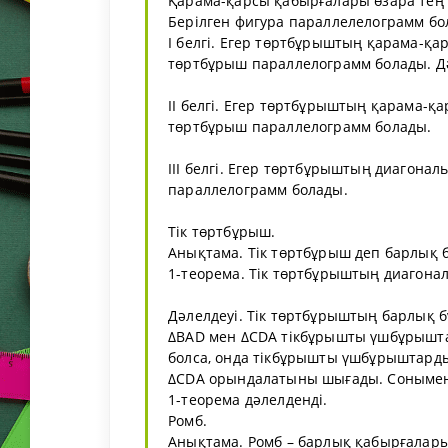
Қарама-қарсы қабырғалары өзара тең б
Берілген фигура параллелелограмм болу
I белгі. Егер төртбұрыштың қарама-қар
төртбұрыш параллелограмм болады. Дәл
II белгі. Егер төртбұрыштың қарама-қ
төртбұрыш параллелограмм болады.
III белгі. Егер төртбұрыштың диагонал
параллелограмм болады.
Тік төртбұрыш.
Анықтама. Тік төртбұрыш деп барлық 
1-теорема. Тік төртбұрыштың диагона
Дәлелдеуі. Тік төртбұрыштың барлық б
ΔBAD мен ΔCDA тікбұрышты үшбұрыштар
болса, онда тікбұрышты үшбұрыштардың 
ΔCDA орындалатыны шығады. Сонымен, 
1-теорема дәлелденді.
Ромб.
Анықтама. Ромб – барлық қабырғалар