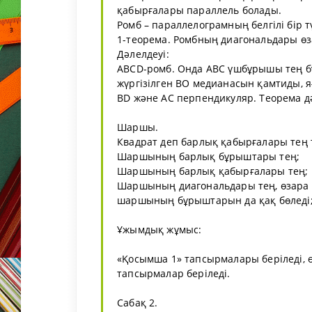
қабырғалары параллель болады.
Ромб – параллелограмның белгілі бір т
1-теорема. Ромбның диагональдары өз
Дәлелдеуі:
ABCD-ромб. Онда ABC үшбұрышы тең бү
жүргізілген BO медианасын қамтиды, яғ
BD және AC перпендикуляр. Теорема д
Шаршы.
Квадрат деп барлық қабырғалары тең
Шаршының барлық бұрыштары тең;
Шаршының барлық қабырғалары тең;
Шаршының диагональдары тең, өзара п
шаршының бұрыштарын да қақ бөледі
Ұжымдық жұмыс:
«Қосымша 1» тапсырмалары беріледі, 
тапсырмалар беріледі.
Сабақ 2.