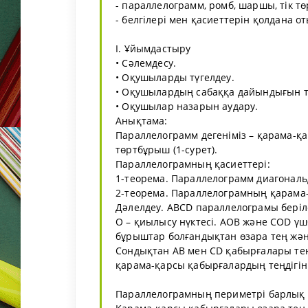
- параллелограмм, ромб, шаршы, тік т
- белгілері мен қасиеттерін қолдана 
І. Ұйымдастыру
• Сәлемдесу.
• Оқушыларды түгелдеу.
• Оқушылардың сабаққа дайындығын т
• Оқушылар назарын аудару.
Анықтама:
Параллелограмм дегеніміз – қарама-қ
төртбұрыш (1-сурет).
Параллелограмның қасиеттері:
1-теорема. Параллелограмм диагональ
2-теорема. Параллелограмның қарама
Дәлелдеу. ABCD параллелограмы берілс
O – қиылысу нүктесі. AOB және COD ү
бұрыштар болғандықтан өзара тең жән
Сондықтан AB мен CD қабырғалары те
қарама-қарсы қабырғалардың теңдігін
Параллелограмның периметрі барлық қ