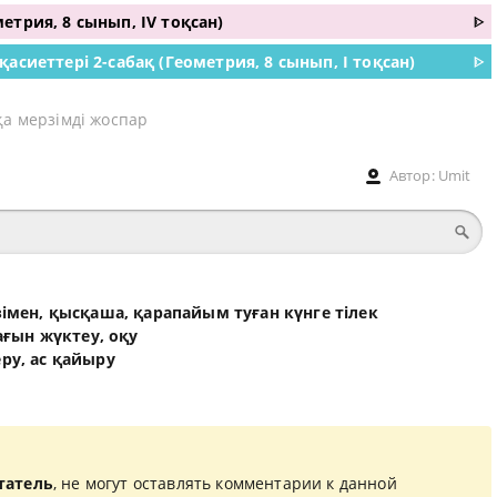
етрия, 8 сынып, IV тоқсан)
ᐈ
асиеттері 2-сабақ (Геометрия, 8 сынып, I тоқсан)
ᐈ
қа мерзімді жоспар
Автор:
Umit
өзімен, қысқаша, қарапайым туған күнге тілек
ғын жүктеу, оқу
еру, ас қайыру
татель
, не могут оставлять комментарии к данной