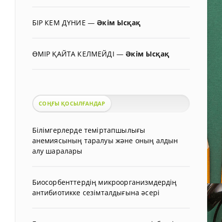
БІР КЕМ ДҮНИЕ
—
Әкім Ысқақ
ӨМІР ҚАЙТА КЕЛМЕЙДІ
—
Әкім Ысқақ
СОҢҒЫ ҚОСЫЛҒАНДАР
Білімгерлерде теміртапшылығы
анемиясының таралуы және оның алдын
алу шаралары
Биосорбенттердің микроорганизмдердің
антибиотикке сезімталдығына әсері