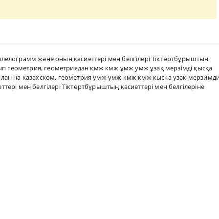
лелограмм және оның қасиеттері мен белгілері Тіктөртбұрыштың
нып геометрия
,
геометриядан қмж кмж ұмж умж ұзақ мерзімді қысқа
лан на казахском
,
геометрия умж ұмж кмж қмж кыска узак мерзимд
тері мен белгілері Тіктөртбұрыштың қасиеттері мен белгілеріне