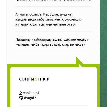
Алматы облысы Кербұлақ ауданы
жағдайында себу мерзімінің сүрлемдік
жүгерінің сапасы мен өніміне әсері
Пайдалы қазбаларды ашық әдіспен өндіру
кезіндегі еңбек қорғау шараларын өңдеу
СОҢҒЫ
5
ПІКІР
xank0ak9l
d90ydh