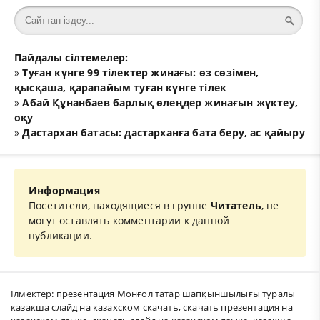
Пайдалы сілтемелер:
»
Туған күнге 99 тілектер жинағы: өз сөзімен,
қысқаша, қарапайым туған күнге тілек
»
Абай Құнанбаев барлық өлеңдер жинағын жүктеу,
оқу
»
Дастархан батасы: дастарханға бата беру, ас қайыру
Информация
Посетители, находящиеся в группе
Читатель
, не
могут оставлять комментарии к данной
публикации.
Ілмектер:
презентация Монғол татар шапқыншылығы туралы
казакша слайд на казахском скачать
,
скачать презентация на