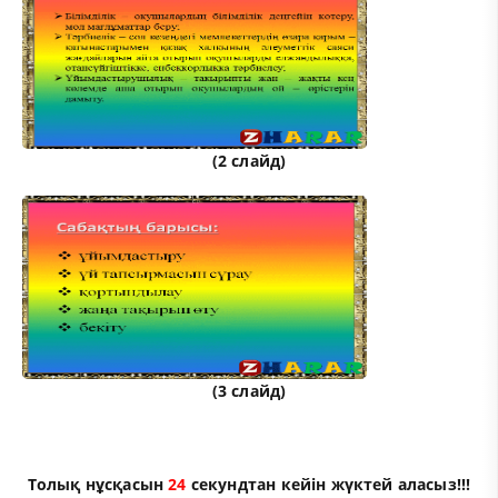
(2 слайд)
(3 слайд)
Толық нұсқасын
23
секундтан кейін жүктей аласыз!!!