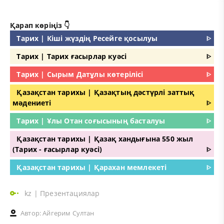
Қарап көріңіз 👇
Тарих | Кіші жүздің Ресейге қосылуы
ᐈ
Тарих | Тарих ғасырлар куәсі
ᐈ
Тарих | Сырым Датұлы көтерілісі
ᐈ
Қазақстан тарихы | Қазақтың дәстүрлі заттық
мәдениеті
ᐈ
Тарих | Ұлы Отан соғысының басталуы
ᐈ
Қазақстан тарихы | Қазақ хандығына 550 жыл
(Тарих - ғасырлар куәсі)
ᐈ
Қазақстан тарихы | Қарахан мемлекеті
ᐈ
kz
|
Презентациялар
Автор:
Айгерим Султан