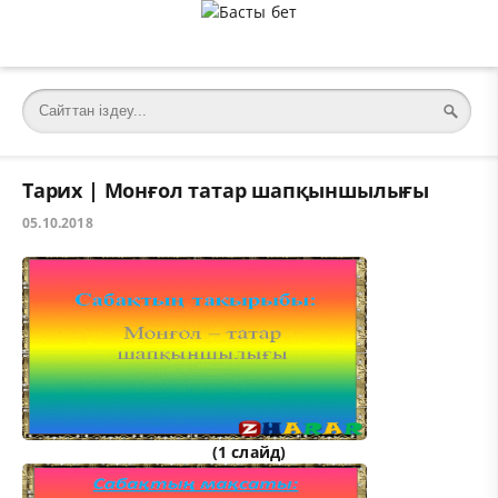
Тарих | Монғол татар шапқыншылығы
05.10.2018
(1 слайд)