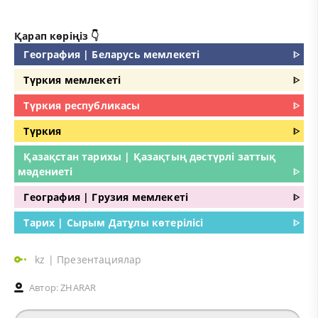
Қарап көріңіз 👇
География | Беларусь мемлекеті
ᐈ
Түркия мемлекеті
ᐈ
Түркия республикасы
ᐈ
Түркия
ᐈ
Қазақстан тарихы | Қазақтың дәстүрлі заттық
мәдениеті
ᐈ
География | Грузия мемлекеті
ᐈ
Тарих | Сырым Датұлы көтерілісі
ᐈ
kz
|
Презентациялар
Автор:
ZHARAR