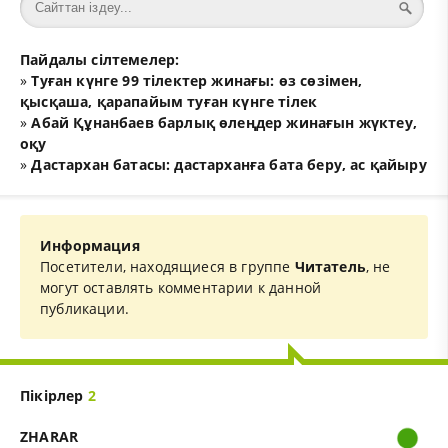
Пайдалы сілтемелер:
»
Туған күнге 99 тілектер жинағы: өз сөзімен,
қысқаша, қарапайым туған күнге тілек
»
Абай Құнанбаев барлық өлеңдер жинағын жүктеу,
оқу
»
Дастархан батасы: дастарханға бата беру, ас қайыру
Информация
Посетители, находящиеся в группе
Читатель
, не
могут оставлять комментарии к данной
публикации.
Пікірлер
2
ZHARAR