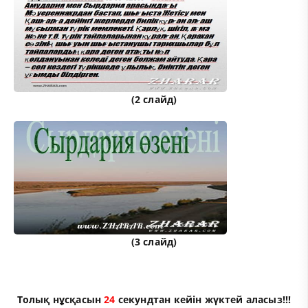
(2 слайд)
(3 слайд)
Толық нұсқасын
23
секундтан кейін жүктей аласыз!!!