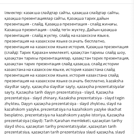
Ілмектер:
казакша слайдтар сайты
,
қазақша слайдтар сайты
,
қазақша презентациялар сайты
,
Қазақша тарих дайын
презентация - слайд
,
Қазақша презентация - слайд жинағы
,
Казакша презентация - слайд тегін жүктеу
,
Дайын қазақша
презентация - слайд жүктеу
,
слайд на казахском языке
,
презентация на казахском языке скачать бесплатно
,
презентация на казахском языке история
,
Қазақша презентация
(слайд): Тарих Қарахан мемлекеті
,
қазақстан тарихы слайд шоу
,
қазақстан тарихы презентациялар
,
қазақстан тарих презентация
,
қазақстан тарих презентация слайд қазақша
,
слайд истории
казахстана на казахском языке
,
история казахстана слайд
презентация на казахском языке
,
история казахстана слайд
презентация на казахском языке скачать бесплатно
,
kazaksha
slaydtar sayty
,
қazaқsha slaydtar sayty
,
қazaқsha prezentatsiyalar
sayty
,
Қazaқsha tarih dayyn prezentatsiya - slayd
,
Қazaқsha
prezentatsiya - slayd zhinaғy
,
Kazaksha prezentatsiya - slayd tegin
zhүkteu
,
Dayyn қazaқsha prezentatsiya - slayd zhүkteu
,
slayd na
kazahskom yazyke
,
prezentatsiya na kazahskom yazyke skachat
besplatno
,
prezentatsiya na kazahskom yazyke istoriya
,
Қazaқsha
prezentatsiya (slayd): Tarih Қarahan memleketi
,
қazaқstan tarihy
slayd shou
,
қazaқstan tarihy prezentatsiyalar
,
қazaқstan tarih
prezentatsiya
,
қazaқstan tarih prezentatsiya slayd қazaқsha
,
slayd