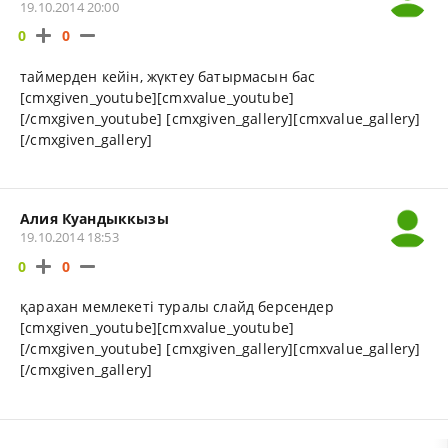
19.10.2014 20:00
0
0
таймерден кейін, жүктеу батырмасын бас
[cmxgiven_youtube][cmxvalue_youtube]
[/cmxgiven_youtube] [cmxgiven_gallery][cmxvalue_gallery]
[/cmxgiven_gallery]
Алия Куандыккызы
19.10.2014 18:53
0
0
қарахан мемлекеті туралы слайд берсендер
[cmxgiven_youtube][cmxvalue_youtube]
[/cmxgiven_youtube] [cmxgiven_gallery][cmxvalue_gallery]
[/cmxgiven_gallery]