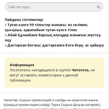
Пайдалы сілтемелер:
»
Туған күнге 99 тілектер жинағы: өз сөзімен,
қысқаша, қарапайым туған күнге тілек
»
Абай Құнанбаев барлық өлеңдер жинағын жүктеу,
оқу
»
Дастархан батасы: дастарханға бата беру, ас қайыру
Информация
Посетители, находящиеся в группе
Читатель
, не
могут оставлять комментарии к данной
публикации.
Ілмектер:
Сырым презентаций и слайды на казахском языке
,
Қазақша презентация (слайд): Тарих Сырым Датұлы көтерілісі
,