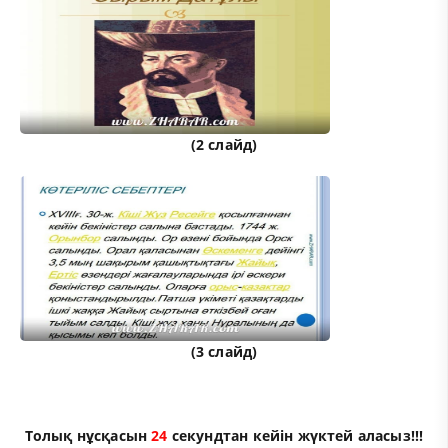
(2 слайд)
(3 слайд)
Толық нұсқасын
23
секундтан кейін жүктей аласыз!!!