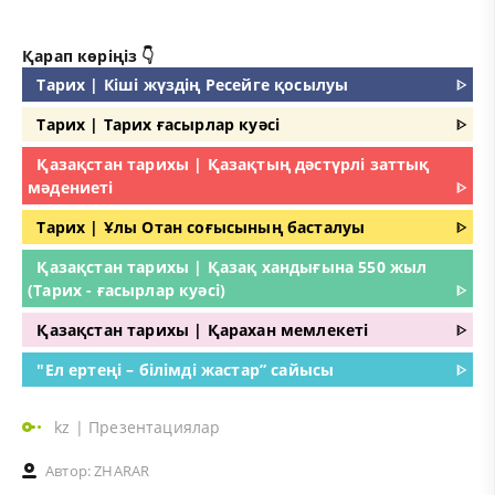
Қарап көріңіз 👇
Тарих | Кіші жүздің Ресейге қосылуы
ᐈ
Тарих | Тарих ғасырлар куәсі
ᐈ
Қазақстан тарихы | Қазақтың дәстүрлі заттық
мәдениеті
ᐈ
Тарих | Ұлы Отан соғысының басталуы
ᐈ
Қазақстан тарихы | Қазақ хандығына 550 жыл
(Тарих - ғасырлар куәсі)
ᐈ
Қазақстан тарихы | Қарахан мемлекеті
ᐈ
"Ел ертеңі – білімді жастар” сайысы
ᐈ
kz
|
Презентациялар
Автор:
ZHARAR