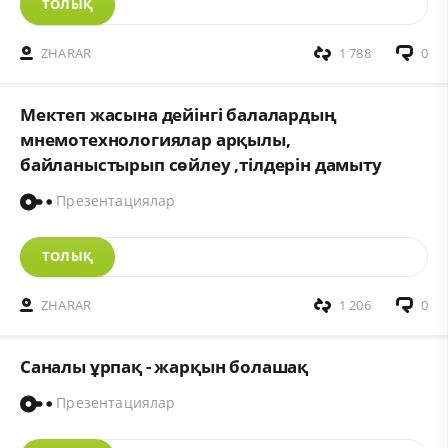
ТОЛЫҚ
ZHARAR
1 788
0
Мектеп жасына дейінгі балалардың
мнемотехнологиялар арқылы,
байланыстырып сөйлеу ,тілдерін дамыту
Презентациялар
ТОЛЫҚ
ZHARAR
1 206
0
Саналы ұрпақ - жарқын болашақ
Презентациялар