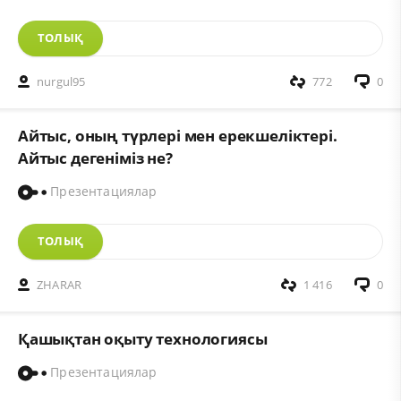
ТОЛЫҚ
nurgul95
772
0
Айтыс, оның түрлері мен ерекшеліктері.
Айтыс дегеніміз не?
Презентациялар
ТОЛЫҚ
ZHARAR
1 416
0
Қашықтан оқыту технологиясы
Презентациялар