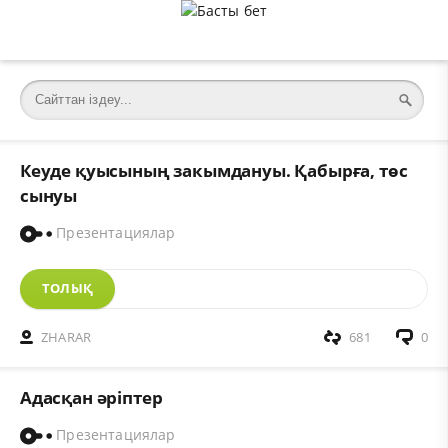
Кеуде қуысының закымдануы. Қабырға, төс
сынуы
Презентациялар
ТОЛЫҚ
ZHARAR
681
0
Адасқан әріптер
Презентациялар