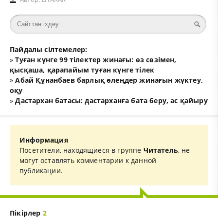
Пайдалы сілтемелер:
»
Туған күнге 99 тілектер жинағы: өз сөзімен,
қысқаша, қарапайым туған күнге тілек
»
Абай Құнанбаев барлық өлеңдер жинағын жүктеу,
оқу
»
Дастархан батасы: дастарханға бата беру, ас қайыру
Информация
Посетители, находящиеся в группе
Читатель
, не
могут оставлять комментарии к данной
публикации.
Пікірлер
2