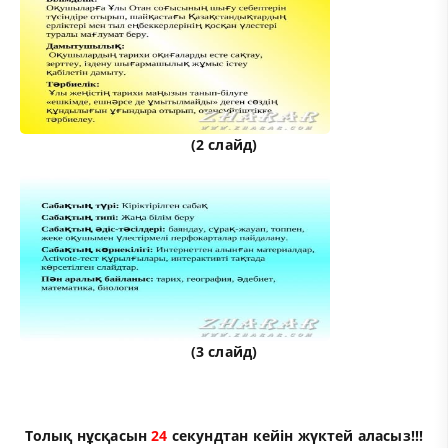
(2 слайд)
(3 слайд)
Толық нұсқасын
24
секундтан кейін жүктей аласыз!!!