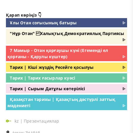
Қарап көріңіз 👇
Ұлы Отан соғысының батыры
ᐈ
"Нұр Отан" Халықтық Демократиялық Партиясы
ᐈ
7 Мамыр - Отан қорғаушы күні (Егеменді ел
қорғаны - Қарулы күштер)
ᐈ
Тарих | Кіші жүздің Ресейге қосылуы
ᐈ
Тарих | Тарих ғасырлар куәсі
ᐈ
Тарих | Сырым Датұлы көтерілісі
ᐈ
Қазақстан тарихы | Қазақтың дәстүрлі заттық
мәдениеті
ᐈ
kz
|
Презентациялар
Автор:
ZHARAR