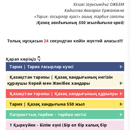
Кешкі (ауысымды) ОЖББМ
Кадисова Акмарал Ержановна
«Тарих- ғасырлар куәсі» ашық тәрбие сағаты
(
Қазақ хандығының 550 жылдығына орай
)
Толық нұсқасын
24
секундтан кейін жүктей аласыз!!!
Қарап көріңіз 👇
Тарих | Тарих ғасырлар куәсі
ᐈ
Қазақстан тарихы | Қазақ хандығының негізін
құраушы Керей мен Жәнібек хандары
ᐈ
Қазақстан тарихы | Қазақ хандығының құрылуы
ᐈ
Тарих | Қазақ хандығына 550 жыл
ᐈ
Патриоттық тәрбие – тәрбие негізі
ᐈ
1 Қыркүйек - Білім күні (Бір ел бір халық бір