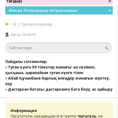
тағдыр)
ᐈ
Мен өз Отанымның патриотымын
ᐈ
kz
|
Презентациялар
Автор:
ZHARAR
Пайдалы сілтемелер:
»
Туған күнге 99 тілектер жинағы: өз сөзімен,
қысқаша, қарапайым туған күнге тілек
»
Абай Құнанбаев барлық өлеңдер жинағын жүктеу,
оқу
»
Дастархан батасы: дастарханға бата беру, ас қайыру
Информация
Посетители, находящиеся в группе
Читатель
, не