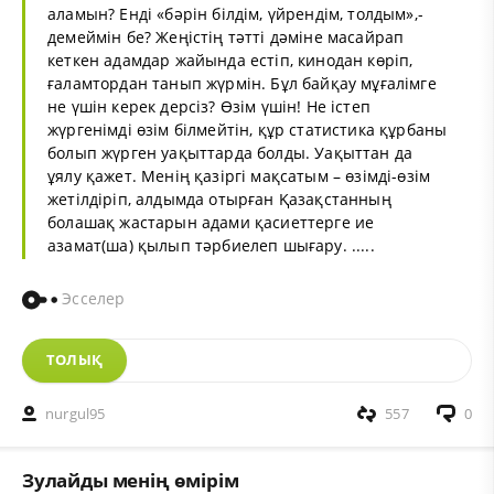
аламын? Енді «бәрін білдім, үйрендім, толдым»,-
демеймін бе? Жеңістің тәтті дәміне масайрап
кеткен адамдар жайында естіп, кинодан көріп,
ғаламтордан танып жүрмін. Бұл байқау мұғалімге
не үшін керек дерсіз? Өзім үшін! Не істеп
жүргенімді өзім білмейтін, құр статистика құрбаны
болып жүрген уақыттарда болды. Уақыттан да
ұялу қажет. Менің қазіргі мақсатым – өзімді-өзім
жетілдіріп, алдымда отырған Қазақстанның
болашақ жастарын адами қасиеттерге ие
азамат(ша) қылып тәрбиелеп шығару. .....
Эсселер
ТОЛЫҚ
nurgul95
557
0
Зулайды менің өмірім