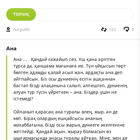
ТОЛЫҚ
nurgul95
532
0
Ана
Ана ... . Қандай ғажайып сөз. Үш қана әріптен
тұрса да, қаншама мағынаға ие. Түн үйқысын төрт
бөлген адамды қалай асыл жан, ардақты ана деп
айтпайсын. Біз осы дүниенің есігін ашқаннан
бастап бізді алақанына салып, әлпештеп, дүниенің
алуан түр түсін үйреткен – ана. Біздер үшін не
істемеді?
Ойланып қарасаң ана туралы өлең, жыр, ән де
көп. Бірақ олардың ешқайсысы ананың
махаббатына, бізді осы жарық дүниеге әкелгеніне
жетпейді. Қандай ақын, жырау болмасын өз
шығармасында анасы туралы айтқан. Міне, мен де