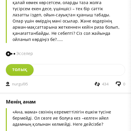
қалай көмек көрсетсем, оларды таза жолға
түсірсем екен десе, үшіншісі – тек бір сәттік
ләзатты іздеп, ойын-сауықтан қуаныш табады.
Олар үшін өмірдің мәні осылар. Және өздерінің
арман-мақсаттарына жеткеннен кейін риза болып,
қанағаттанбайды. Не себепті? Сіз сол жайында
ойланып көрдіңіз бе?.....
Эсселер
ТОЛЫҚ
nurgul95
434
0
Менің анам
«Ана, мама» сөзінің кереметтілігін ешкім түсіне
бермейді. Ол сөзге ие болуға кез –келген әйел
адамның қолынан келмейді. Неге дейсізбе?