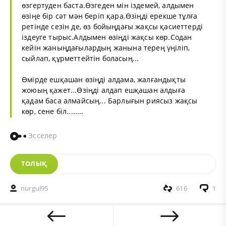
өзгертуден баста.Өзгеден мін іздемей, алдымен
өзіңе бір сәт мән беріп қара.Өзіңді ерекше тұлға
ретінде сезін де, өз бойыңдағы жақсы қасиеттерді
іздеуге тырыс.Алдымен өзіңді жақсы көр.Содан
кейін жаныңдағылардың жанына терең үңіліп,
сыйлап, құрметтейтін боласың...
Өмірде ешқашан өзіңді алдама, жалғандықты
жоюың қажет...Өзіңді алдап ешқашан алдыға
қадам баса алмайсың... Барлығын риясыз жақсы
көр, сене біл........
Эсселер
ТОЛЫҚ
nurgul95
616
1