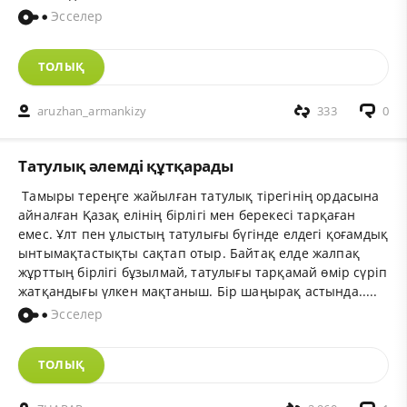
Эсселер
ТОЛЫҚ
aruzhan_armankizy
333
0
Татулық әлемді құтқарады
Тамыры тереңге жайылған татулық тірегінің ордасына
айналған Қазақ елінің бірлігі мен берекесі тарқаған
емес. Ұлт пен ұлыстың татулығы бүгінде елдегі қоғамдық
ынтымақтастықты сақтап отыр. Байтақ елде жалпақ
жұрттың бірлігі бұзылмай, татулығы тарқамай өмір сүріп
жатқандығы үлкен мақтаныш. Бір шаңырақ астында.....
Эсселер
ТОЛЫҚ