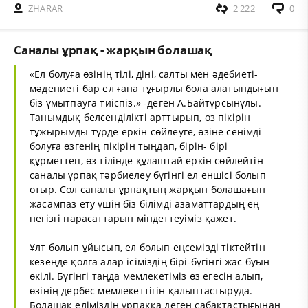
ZHARAR
2 222
0
Саналы ұрпақ - жарқын болашақ
«Ел болуға өзінің тілі, діні, салты мен әдебиеті-
мәдениеті бар ел ғана тұғырлы бола алатындығын
біз ұмытпауға тиіспіз.» -деген А.Байтұрсынұлы.
Танымдық белсенділікті арттырып, өз пікірін
тұжырымды түрде еркін сөйлеуге, өзіне сенімді
болуға өзгенің пікірін тыңдап, бірін- бірі
құрметтеп, өз тілінде құлаштай еркін сөйлейтін
саналы ұрпақ тәрбиелеу бүгінгі ел еншісі болып
отыр. Сол саналы ұрпақтың жарқын болашағын
жасампаз ету үшін біз білімді азаматтардың ең
негізгі парасаттарын міндеттеуіміз қажет.
Ұлт болып ұйысып, ел болып еңсемізді тіктейтін
кезеңде қолға алар ісіміздің бірі-бүгінгі жас буын
өкілі. Бүгінгі таңда мемлекетіміз өз егесін алып,
өзінің дербес мемлекеттігін қалыптастыруда.
Болашақ еліміздің ұрпаққа деген сабақтастығынан