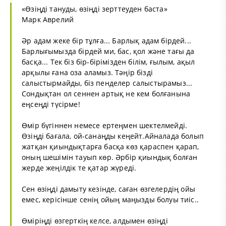
«Өзіңді тануды, өзіңді зерттеуден баста»
Марк Аврелий
Әр адам жеке бір тұлға... Барлық адам бірдей...
Барлығымызда бірдей ми, бас, қол және тағы да
басқа... Тек біз бір-бірімізден білім, ғылым, ақыл
арқылы ғана оза аламыз. Тәңір бізді
салыстырмайды, біз пенделер салыстырамыз...
Сондықтан ол сеннен артық не кем болғанына
еңсеңді түсірме!
Өмір бүгіннен немесе ертеңмен шектелмейді.
Өзіңді бағала, ой-санаңды кеңейт.Айналада болып
жатқан қиындықтарға басқа көз қараспен қарап,
оның шешімін тауып көр. Әрбір қиындық болған
жерде жеңілдік те қатар жүреді.
Сен өзіңді дамыту кезінде, саған өзгелердің ойы
емес, керісінше сенің ойың маңызды болуы тиіс..
Өміріңді өзгерткің келсе, алдымен өзіңді