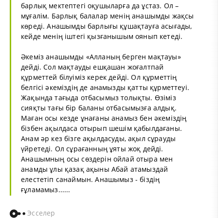
барлық мектептегі оқушыларға да ұстаз. Ол –
мұғалім. Барлық балалар менің анашымды жақсы
көреді. Анашымды барлығы құшақтауға асығады,
кейде менің іштегі қызғанышым оянып кетеді.
Әкеміз анашымды «Алланың берген мақтауы»
дейді. Сол мақтауды ешқашан жоғалтпай
құрметтей білуіміз керек дейді. Ол құрметтің
белгісі әкеміздің де анамызды қатты құрметтеуі.
Жақында тағыда отбасымыз толықты. Өзіміз
сияқты тағы бір баланы отбасымызға алдық.
Маған осы кезде ұнағаны анамыз бен әкеміздің
бізбен ақылдаса отырып шешім қабылдағаны.
Анам әр кез бізге ақылдасуды, ақыл сұрауды
үйретеді. Ол сұрағанның ұяты жоқ дейді.
Анашымның осы сөздерін ойлай отыра мен
анамды ұлы қазақ ақыны Абай атамыздай
елестетіп санаймын. Анашымыз - біздің
ғұламамыз......
Эсселер