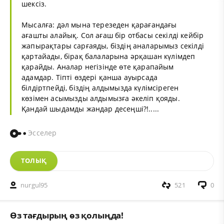
шексіз.
Мысалға: дәл мына терезеден қарағандағы
ағашты алайық. Сол ағаш бір отбасы секілді кейбір
жапырақтары сарғаяды, біздің аналарымыз секілді
қартайады, бірақ балаларына әрқашан күлімдеп
қарайды. Аналар негізінде өте қарапайым
адамдар. Тіпті өздері қанша ауырсада
білдіртпейді, біздің алдымызда күлімсіреген
көзімен асымызды алдымызға әкеліп қояды.
Қандай шыдамды жандар десеңші?!.....
Эсселер
ТОЛЫҚ
nurgul95
521
0
Өз тағдырың өз қолыңда!