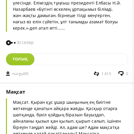
үлесінде. Еліміздің тұңғыш президенті Елбасы Н.Ә.
Назарбаев «Бүгінгі өскелең ұрпақымыз білімді,
жан-жақты дамыған, бірнеше тілді меңгерген,
нағыз өз елін сүйетін, ұлт танымды азамат болуы
керек.»-деп атап өтті......
Эсселер
ТОЛЫҚ
nurgul95
1 415
0
Мақсат
Мақсат. Қыран құс ұшар шыңының ең биігіне
жеткенде қанатын айқара жаяды. Қасқыр отарға
шапқанда, бүкіл қойдың біразын бауыздап,
айналаны қызыл қан қылып, қырып салып, ішінен
біреуін таңдап жейді. Ал, адам ше? Адам мақсатқа
жеткенде қалай рақаттанады? Мақсатқа