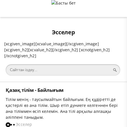
Эсселер
[xcgiven_image][xcvalue_image][/xcgiven_image]
[xcgiven_h2][xcvalue_h2][/xcgiven_h2] [xcnotgiven_h2]
[/xcnotgiven_h2]
Қазақ тілім - Байлығым
Тілім менің - таусылмайтын байлығым. Ең құдіретті де
қастерлі өз ана тілім. Шыр етіп дүниеге келгеннен бері
ана тіліммен өсіп келемін. Ана тілі арқылы алғашқы
әліппені таныдым.
Эсселер