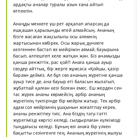
ардақты аналар туралы азын ғана айтып
өтпекпін.
Анаңды меккеге үш рет арқалап апарсаң да
ешқашан қарызынды өтей алмайсың. Ананың
бізге жасаған жақсылығы осы әлемнің
жартысынан көбірек. Осы жарық дүниеге
келгеннен бастап өз мейірімін аямай, бауырына
басып, әлпештеп келе жатқан жан. Біз анамызды
қанша ренжіттік, рас қой?! Анаға қанша ауыр
сөздер айттық, бір жерге жұмсаса «Қойшы, қазір
барам» дейміз. Ал бұл сөз ананың жүрегіне қанша
ауыр тисе де, ана бауыр еті баласын жылатып,
жұбатпай қалған кезі болған емес. Еш жерден сен
тас жүрек ананы көрмейсің, әрбір ананың
жүрегінің түкпірінде бір мейрім жатыр. Тек әрбір
адам сол мейрімнің ұшқынын жоғалтпау керек,
ананы ренжітпеу тиіс. Ана біздің тату-тәтті
жүрегімізді көргісі келеді, сылдырлаған күлкімізді
тыңдағысы келеді. Бұның өзі анаға бір үлкен
бақытты сезінгенге тең. Ананың жүрегінің жылуы