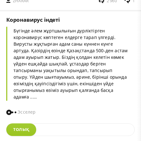
ZHARAR
2 960
1
Коронавирус індеті
Бүгінде әлем жұртшылығын дүрліктірген
коронавирус көптеген елдерге тарап үлгерді.
Вирусты жұқтырған адам саны күннен күнге
артуда. Қазірдің өзінде Қазақстанда 500-ден астам
адам ауырып жатыр. Біздің қолдан келетін көмек
үйден ешқайда шықпай, ұстаздар берген
тапсырманы уақытылы орындап, тапсырып
отыру. Үйден шығпауымыз, әрине, бірінші орында
өзіміздің қауіпсіздігіміз үшін, екіншіден үйде
отырғанымыз өзіміз ауырып қалғанда басқа
адамға .....
Эсселер
ТОЛЫҚ