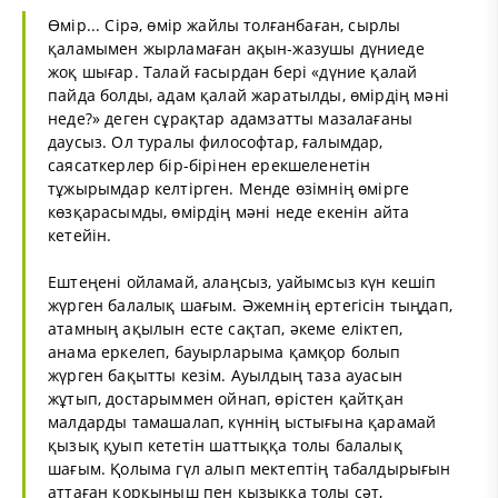
Өмір... Сірә, өмір жайлы толғанбаған, сырлы
қаламымен жырламаған ақын-жазушы дүниеде
жоқ шығар. Талай ғасырдан бері «дүние қалай
пайда болды, адам қалай жаратылды, өмірдің мәні
неде?» деген сұрақтар адамзатты мазалағаны
даусыз. Ол туралы философтар, ғалымдар,
саясаткерлер бір-бірінен ерекшеленетін
тұжырымдар келтірген. Менде өзімнің өмірге
көзқарасымды, өмірдің мәні неде екенін айта
кетейін.
Ештеңені ойламай, алаңсыз, уайымсыз күн кешіп
жүрген балалық шағым. Әжемнің ертегісін тыңдап,
атамның ақылын есте сақтап, әкеме еліктеп,
анама еркелеп, бауырларыма қамқор болып
жүрген бақытты кезім. Ауылдың таза ауасын
жұтып, достарыммен ойнап, өрістен қайтқан
малдарды тамашалап, күннің ыстығына қарамай
қызық қуып кететін шаттыққа толы балалық
шағым. Қолыма гүл алып мектептің табалдырығын
аттаған қорқыныш пен қызыққа толы сәт,