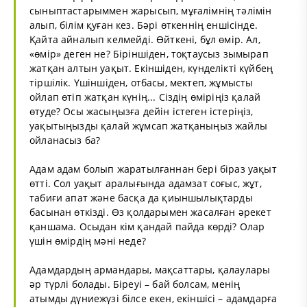
сыныптастарыммен жарысып, мұғалімнің тәлімін
алып, білім қуған кез. Бәрі өткеннің еншісінде.
Қайта айналып келмейді. Өйткені, бұл өмір. Ал,
«өмір» деген не? Біріншіден, тоқтаусыз зымырап
жатқан алтын уақыт. Екіншіден, күнделікті күйбең
тіршілік. Үшіншіден, отбасы, мектеп, жұмысты
ойлап өтіп жатқан күнің... Сіздің өміріңіз қалай
өтуде? Осы жасыңызға дейін істеген істеріңіз,
уақытыңызды қалай жұмсап жатқаныңыз жайлы
ойланасыз ба?
Адам адам болып жаратылғаннан бері біраз уақыт
өтті. Сол уақыт аралығында адамзат соғыс, жұт,
табиғи апат және басқа да қиыншылықтарды
басынан өткізді. Өз қолдарымен жасалған әрекет
қаншама. Осыдан кім қандай пайда көрді? Олар
үшін өмірдің мәні неде?
Адамдардың армандары, мақсаттары, қалаулары
әр түрлі болады. Біреуі – бай болсам, менің
атымды дүниежүзі білсе екен, екіншісі – адамдарға