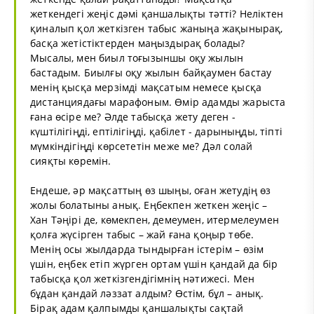
жеткендегі жеңіс дәмі қаншалықты тәтті? Неліктен
қиналып қол жеткізген табыс жаныңа жақынырақ,
басқа жетістіктерден маңыздырақ болады?
Мысалы, мен биыл тоғызыншы оқу жылын
бастадым. Биылғы оқу жылын байқаумен бастау
менің қысқа мерзімді мақсатым немесе қысқа
дистанциядағы марафоным. Өмір адамды жарыста
ғана өсіре ме? Әлде табысқа жету деген -
күштілігіңді, ептілігіңді, қабілет - дарыныңды, тіпті
мүмкіндігіңді көрсететін меже ме? Дәл солай
сияқты көремін.
Ендеше, әр мақсаттың өз шыңы, оған жетудің өз
жолы болатыны анық. Еңбекпен жеткен жеңіс –
Хан Тәңірі де, көмекпен, демеумен, итермелеумен
қолға жүсірген табыс – жай ғана қоңыр төбе.
Менің осы жылдарда тындырған істерім – өзім
үшін, еңбек етіп жүрген ортам үшін қандай да бір
табысқа қол жеткізгендігімнің нәтижесі. Мен
бұдан қандай ләззат алдым? Өстім, бұл – анық.
Бірақ адам қалпымды қаншалықты сақтай