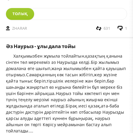
ТОЛЫҚ
ZHARAR
631
1
Әз Наурыз - ұлы дала тойы
Халқымызбен жұмыла тойлайтын,қазақтың қанына
сінген төл мерекеміз әз Наурызда келді.Бір жылымыз
домалана өте шығып,жаңа жылымызбен қайта қауышып
отырмыз.Самарқанның көк тасын жібітіп,жер жүзіне
қайта тыныс беріп,тіршілік иелеріне жан беріп,бар
шаһанды жаңартып өз нұрына бөлейтін бұл мереке біз
үшін бәрінен айрықша.Наурыз тойы көктемгі күн мен
түнің теңелу мерзімі наурыз айының жиырма екінші
жұлдызында аталып өтіледі.Бірақ иесі қазақ,ата-баба
дәстүрін дәстүрін дәріптейтін көп отбасылар Наурызды
қарсы алуды әдеттегі күннен бұрыңырақ, наурыз
айынын он төрті Көрісу мейрамынан бастау алып
тойлатады....