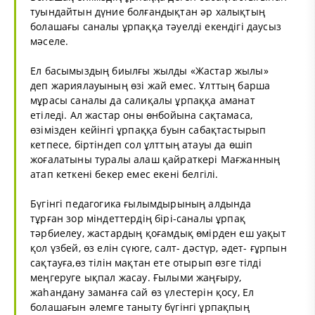
туындайтын дүние болғандықтан әр халықтың
болашағы саналы ұрпаққа тәуелді екендігі даусыз
мәселе.
Ел басымыздың биылғы жылды «Жастар жылы»
деп жариялауының өзі жай емес. Ұлттың барша
мұрасы саналы да салиқалы ұрпаққа аманат
етіледі. Ал жастар оны өнбойына сақтамаса,
өзімізден кейінгі ұрпаққа буын сабақтастырып
кетпесе, біртіндеп сол ұлттың атауы да өшіп
жоғалатыны туралы алаш қайраткері Мағжанның
атап кеткені бекер емес екені белгілі.
Бүгінгі педагогика ғылымдырының алдында
тұрған зор міндеттердің бірі-саналы ұрпақ
тәрбиелеу, жастардың қоғамдық өмірден еш уақыт
қол үзбей, өз елін сүюге, салт- дәстүр, әдет- ғұрпын
сақтауға,өз тілін мақтан ете отырып өзге тілді
меңгеруге ықпал жасау. Ғылыми жаңғыру,
жаhандану заманға сай өз үлестерін қосу, Ел
болашағын әлемге таныту бүгінгі ұрпақпың