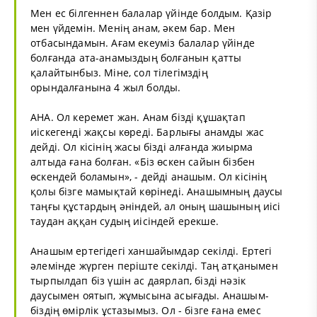
Мен ес білгеннен балалар үйінде болдым. Қазір
мен үйдемін. Менің анам, әкем бар. Мен
отбасындамын. Ағам екеуміз балалар үйінде
болғанда ата-анамыздың болғанын қатты
қалайтынбыз. Міне, сол тілегімздің
орындалғанына 4 жыл болды.
АНА. Ол керемет жан. Анам бізді құшақтап
иіскегенді жақсы көреді. Барлығы анамды жас
дейді. Ол кісінің жасы бізді алғанда жиырма
алтыда ғана болған. «Біз өскен сайын бізбен
өскендей боламын», - дейді анашым. Ол кісінің
қолы бізге мамықтай көрінеді. Анашымның даусы
таңғы құстардың әніндей, ал оның шашының иісі
таудан аққан судың иісіндей ерекше.
Анашым ертегідегі ханшайымдар секілді. Ертегі
әлемінде жүрген періште секілді. Таң атқанымен
тырпылдап біз үшін ас даярлап, бізді нәзік
даусымен оятып, жұмысына асығады. Анашым-
біздің өмірлік ұстазымыз. Ол - бізге ғана емес