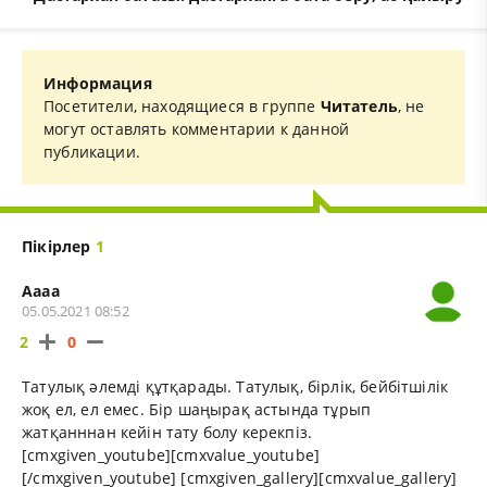
Информация
Посетители, находящиеся в группе
Читатель
, не
могут оставлять комментарии к данной
публикации.
Пікірлер
1
Аааа
05.05.2021 08:52
2
0
Татулық әлемді құтқарады. Татулық, бірлік, бейбітшілік
жоқ ел, ел емес. Бір шаңырақ астында тұрып
жатқанннан кейін тату болу керекпіз.
[cmxgiven_youtube][cmxvalue_youtube]
[/cmxgiven_youtube] [cmxgiven_gallery][cmxvalue_gallery]