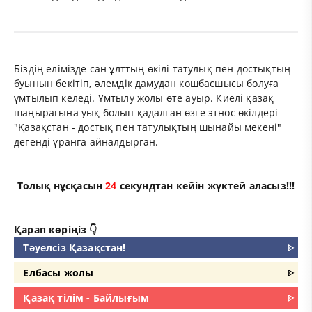
Біздің елімізде сан ұлттың өкілі татулық пен достықтың
буынын бекітіп, әлемдік дамудан көшбасшысы болуға
ұмтылып келеді. Ұмтылу жолы өте ауыр. Киелі қазақ
шаңырағына уық болып қадалған өзге этнос өкілдері
"Қазақстан - достық пен татулықтың шынайы мекені"
дегенді ұранға айналдырған.
Толық нұсқасын
23
секундтан кейін жүктей аласыз!!!
Қарап көріңіз 👇
Тәуелсіз Қазақстан!
ᐈ
Елбасы жолы
ᐈ
Қазақ тілім - Байлығым
ᐈ