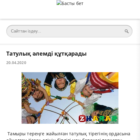
Татулық әлемді құтқарады
20.04.2020
Тамыры тереңге жайылған татулық тірегінің ордасына