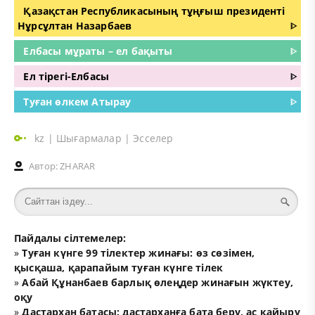
Қазақстан Республикасының тұңғыш президенті
Нұрсұлтан Назарбаев
ᐈ
Елбасы мұраты – ел бақыты
ᐈ
Ел тірегі-Елбасы
ᐈ
Туған өлкем Атырау
ᐈ
kz
|
Шығармалар
|
Эсселер
Автор:
ZHARAR
Пайдалы сілтемелер:
»
Туған күнге 99 тілектер жинағы: өз сөзімен,
қысқаша, қарапайым туған күнге тілек
»
Абай Құнанбаев барлық өлеңдер жинағын жүктеу,
оқу
»
Дастархан батасы: дастарханға бата беру, ас қайыру