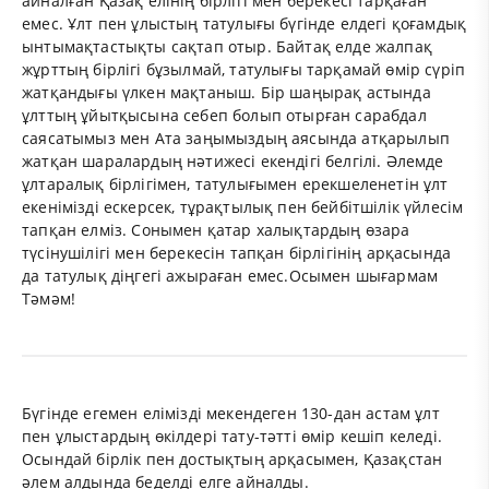
айналған Қазақ елінің бірлігі мен берекесі тарқаған
емес. Ұлт пен ұлыстың татулығы бүгінде елдегі қоғамдық
ынтымақтастықты сақтап отыр. Байтақ елде жалпақ
жұрттың бірлігі бұзылмай, татулығы тарқамай өмір сүріп
жатқандығы үлкен мақтаныш. Бір шаңырақ астында
ұлттың ұйытқы­сына себеп болып отырған сараб­дал
саясатымыз мен Ата заңымыздың аясында атқарылып
жатқан шаралардың нәтижесі екендігі белгілі. Әлемде
ұлтаралық бірлігімен, татулығымен ерекшеленетін ұлт
екенімізді ескер­сек, тұрақтылық пен бейбітшілік үйлесім
тапқан елміз. Сонымен қатар халықтардың өзара
түсінушілігі мен бере­кесін тапқан бірлігінің арқасында
да татулық діңгегі ажыраған емес.Осымен шығармам
Тәмәм!
Бүгінде егемен елімізді мекендеген 130-дан астам ұлт
пен ұлыстардың өкілдері тату-тәтті өмір кешіп келеді.
Осындай бірлік пен достықтың арқасымен, Қазақстан
әлем алдында беделді елге айналды.