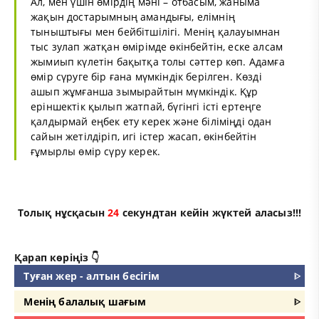
Ал, мен үшін өмірдің мәні – отбасым, жаныма
жақын достарымның амандығы, елімнің
тыныштығы мен бейбітшілігі. Менің қалауымнан
тыс зулап жатқан өмірімде өкінбейтін, еске алсам
жымиып күлетін бақытқа толы сәттер көп. Адамға
өмір сүруге бір ғана мүмкіндік берілген. Көзді
ашып жұмғанша зымырайтын мүмкіндік. Құр
еріншектік қылып жатпай, бүгінгі істі ертеңге
қалдырмай еңбек ету керек және біліміңді одан
сайын жетілдіріп, игі істер жасап, өкінбейтін
ғұмырлы өмір сүру керек.
Толық нұсқасын
24
секундтан кейін жүктей аласыз!!!
Қарап көріңіз 👇
Туған жер - алтын бесігім
ᐈ
Менің балалық шағым
ᐈ