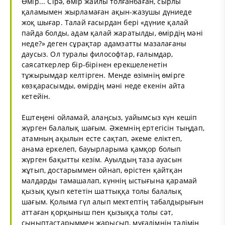
Өмір... Сірә, өмір жайлы толғанбаған, сырлы
қаламымен жырламаған ақын-жазушы дүниеде
жоқ шығар. Талай ғасырдан бері «дүние қалай
пайда болды, адам қалай жаратылды, өмірдің мәні
неде?» деген сұрақтар адамзатты мазалағаны
даусыз. Ол туралы философтар, ғалымдар,
саясаткерлер бір-бірінен ерекшеленетін
тұжырымдар келтірген. Менде өзімнің өмірге
көзқарасымды, өмірдің мәні неде екенін айта
кетейін.
Ештеңені ойламай, алаңсыз, уайымсыз күн кешіп
жүрген балалық шағым. Әжемнің ертегісін тыңдап,
атамның ақылын есте сақтап, әкеме еліктеп,
анама еркелеп, бауырларыма қамқор болып
жүрген бақытты кезім. Ауылдың таза ауасын
жұтып, достарыммен ойнап, өрістен қайтқан
малдарды тамашалап, күннің ыстығына қарамай
қызық қуып кететін шаттыққа толы балалық
шағым. Қолыма гүл алып мектептің табалдырығын
аттаған қорқыныш пен қызыққа толы сәт,
сыныптастарыммен жарысып, мұғалімнің тәлімін