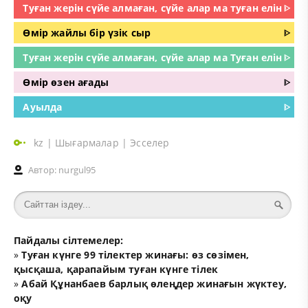
Туған жерін сүйе алмаған, сүйе алар ма туған елін
ᐈ
Өмір жайлы бір үзік сыр
ᐈ
Туған жерін сүйе алмаған, сүйе алар ма Туған елін
ᐈ
Өмір өзен ағады
ᐈ
Ауылда
ᐈ
kz
|
Шығармалар
|
Эсселер
Автор:
nurgul95
Пайдалы сілтемелер:
»
Туған күнге 99 тілектер жинағы: өз сөзімен,
қысқаша, қарапайым туған күнге тілек
»
Абай Құнанбаев барлық өлеңдер жинағын жүктеу,
оқу