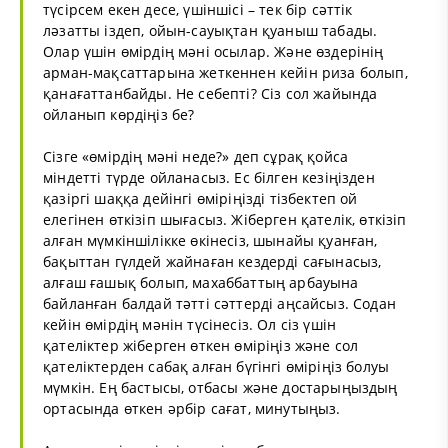
түсірсем екен десе, үшіншісі – тек бір сәттік
ләзатты іздеп, ойын-сауықтан қуаныш табады.
Олар үшін өмірдің мәні осылар. Және өздерінің
арман-мақсаттарына жеткеннен кейін риза болып,
қанағаттанбайды. Не себепті? Сіз сол жайында
ойланып көрдіңіз бе?
Сізге «өмірдің мәні неде?» деп сұрақ қойса
міндетті түрде ойланасыз. Ес білген кезіңізден
қазіргі шаққа дейінгі өміріңізді тізбектеп ой
елегінен өткізіп шығасыз. Жіберген қателік, өткізіп
алған мүмкіншілікке өкінесіз, шынайы қуанған,
бақыттан гүлдей жайнаған кездерді сағынасыз,
алғаш ғашық болып, махаббаттың арбауына
байланған балдай тәтті сәттерді аңсайсыз. Содан
кейін өмірдің мәнін түсінесіз. Ол сіз үшін
қателіктер жіберген өткен өміріңіз және сол
қателіктерден сабақ алған бүгінгі өміріңіз болуы
мүмкін. Ең бастысы, отбасы және достарыңыздың
ортасында өткен әрбір сағат, минутыңыз.