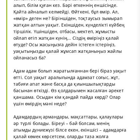
алып, білім қуған кез. Бәрі өткеннің еншісінде.
Қайта айналып келмейді. Өйткені, бұл өмір. Ал,
«өмір» деген не? Біріншіден, тоқтаусыз зымырап
жатқан алтын уақыт. Екіншіден, күнделікті күйбең
тіршілік. Үшіншіден, отбасы, мектеп, жұмысты
ойлап өтіп жатқан күнің... Сіздің өміріңіз қалай
өтуде? Осы жасыңызға дейін істеген істеріңіз,
уақытыңызды қалай жұмсап жатқаныңыз жайлы
ойланасыз ба?
Адам адам болып жаратылғаннан бері біраз уақыт
өтті. Сол уақыт аралығында адамзат соғыс, жұт,
табиғи апат және басқа да қиыншылықтарды
басынан өткізді. Өз қолдарымен жасалған әрекет
қаншама. Осыдан кім қандай пайда көрді? Олар
үшін өмірдің мәні неде?
Адамдардың армандары, мақсаттары, қалаулары
әр түрлі болады. Біреуі – бай болсам, менің
атымды дүниежүзі білсе екен, екіншісі – адамдарға
қалай көмек көрсетсем, оларды таза жолға