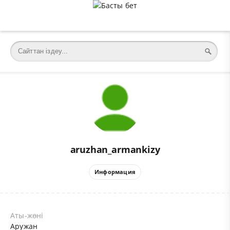
aruzhan_armankizy
Информация
Аты-жөні
Аружан