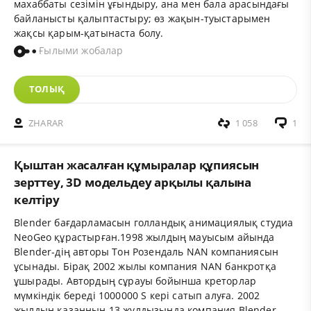
махаббаты сезімін ұғындыру, ана мен бала арасындағы
байланысты қалыптастыру; өз жақын-туыстарымен
жақсы қарым-қатынаста болу.
Ғылыми жобалар
ТОЛЫҚ
ZHARAR
1 058
1
Қыштан жасалған құмыралар құпиясын
зерттеу, 3D модельдеу арқылы қалына
келтіру
Blender бағдарламасын голландық анимациялық студиа
NeoGeo құрастырған.1998 жылдың мауысым айында
Blender-дің авторы Тон Розендаль NAN компаниясын
ұсынады. Бірақ 2002 жылы компания NAN банкротқа
ұшырады. Автордың сұрауы бойынша креторлар
мүмкіндік береді 1000000 S кері сатып алуға. 2002
жылдың қазанның 13 жұлдызында компания Blender