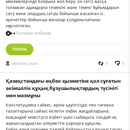
мекемелерінде болуына жол беру, он сегіз жасқа
толмаған адамдарға темекіні және темекі бұйымдарын
сату және олардың сатуы бойынша жасалған іс-
әрекеттер бойынша жазалар қолданылатыны
көрсетілген.
Ғылыми жобалар
ТОЛЫҚ
abakova_laura
0
0
Қазақстандағы еңбек қызметіне қол сұғатын
әкімшілік құқық бұзушылықтардың түсінігі
мен мазмұны
Конституцияға сәйкес, әркім қауіпсіздік пен гигиена
талаптарына сәйкес келетін еңбек жағдайларына,
ешқандай кемсітусіз еңбегі үшін сыйақыға, сондай-ақ
жұмыссыздықтан әлеуметтік қорғауға құқылы.
Еңбек және олармен тікелей байланысты қатынастарды