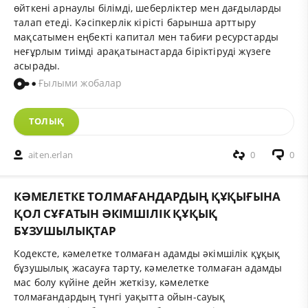
өйткені арнаулы білімді, шеберліктер мен дағдыларды
талап етеді. Кәсіпкерлік кірісті барынша арттыру
мақсатымен еңбекті капитал мен табиғи ресурстарды
неғұрлым тиімді арақатынастарда біріктіруді жүзеге
асырады.
Ғылыми жобалар
ТОЛЫҚ
aiten.erlan
0
0
КӘМЕЛЕТКЕ ТОЛМАҒАНДАРДЫҢ ҚҰҚЫҒЫНА
ҚОЛ СҰҒАТЫН ӘКІМШІЛІК ҚҰҚЫҚ
БҰЗУШЫЛЫҚТАР
Кодексте, кәмелетке толмаған адамды әкімшілік құқық
бұзушылық жасауға тарту, кәмелетке толмаған адамды
мас болу күйіне дейн жеткізу, кәмелетке
толмағандардың түнгі уақытта ойын-сауық