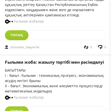
құқықтық реттеу Қазақстан Республикасының Еңбек
кодексімен, заңдарымен және өзге де нормативтік
құқықтық актілерімен қамтамасыз етіледі.
Ғылыми жобалар
ТОЛЫҚ
zhanerke_lawyer04
0
0
Ғылыми жоба: жазылу тәртібі мен рәсімделуі
БАҒЫТТАРЫ
І - бағыт. Ғылыми - техникалық прогресс, экономикалық
өсудің негізгі буыны
ІІ - бағыт. Экономикалық және әлеуметтік процесстерді
математикалық модельдеу
Ғылыми жобалар