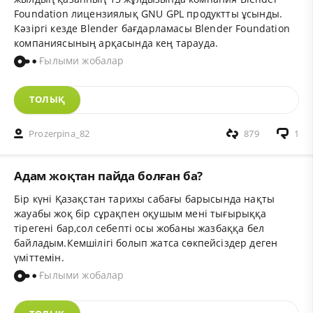
Foundation лицензиялық GNU GPL продуктты ұсынды.
Кәзіргі кезде Blender бағдарламасы Blender Foundation
компаниясының арқасында кең тарауда.
Ғылыми жобалар
ТОЛЫҚ
Prozerpina_82
879
1
Адам жоқтан пайда болған ба?
Бір күні Қазақстан тарихы сабағы барысында нақты
жауабы жоқ бір сұрақпен оқушым мені тығырыққа
тірегені бар,сол себепті осы жобаны жазбаққа бел
байладым.Кемшілігі болып жатса сөкпейсіздер деген
үміттемін.
Ғылыми жобалар