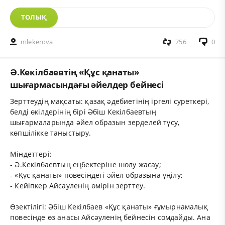
ТОЛЫҚ
mlekerova
756
0
Ә.Кекілбаевтің «Құс қанаты»
шығармасындағы әйелдер бейнесі
Зерттеудің мақсаты: қазақ әдебиетінің іргелі суреткері,
белді өкілдерінің бірі Әбіш Кекілбаевтың
шығармаларында әйел образын зерделей түсу,
көпшілікке таныстыру.
Міндеттері:
- Ә.Кекілбаевтың еңбектеріне шолу жасау;
- «Құс қанаты» повесіндегі әйел образына үңілу;
- Кейіпкер Айсауленің өмірін зерттеу.
Өзектілігі: Әбіш Кекілбаев «Құс қанаты» ғұмырнамалық
повесінде өз анасы Айсәуленің бейнесін сомдайды. Ана