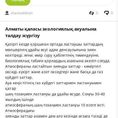
ТОЛЫҚ
zhararalikhan
0
0
Алматы қаласы экологиялық ахуалына
талдау жүргізу
Қазіргі кезде қоршаған ортада ластаушы заттардың
мөлшерінің ұдайы өсуі адам денсаулығына зиян
келтіреді, яғни, өмір сүру қабілетінің төмендеуіне,
биологиялық табиғи қорлардың азаюына әкеліп соғуда.
Атмосфераны ластайтын зиянды заттар - көміртегі
оксиді, күкірт және азот оксидтері және басқа да газ
күйдегі заттар.
Ауа кеңістігінің газ күйдегі заттармен ластануымен
қатар
шаң-тозаңмен ластануы да ұдайы өсуде. Соңғы 30-40
жылдың ішінде
атмосфераның шаң-тозаңмен ластануы 10 есеге өсті.
Атмосферадағы
зиянды заттар ауамен дем алу кезінде ағзаға түседі де