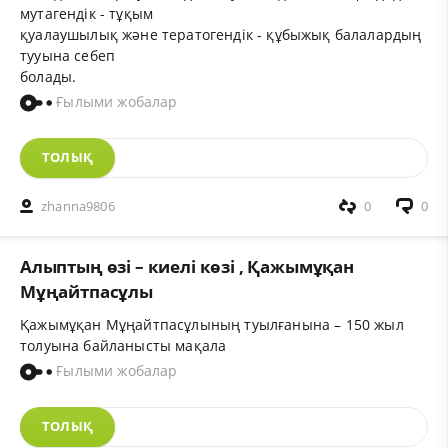
мутагендік - тұқым
қуалаушылық және тератогендік - құбыжық балалардың
тууына себеп
болады.
Ғылыми жобалар
ТОЛЫҚ
zhanna9806
0
0
Алыптың өзі – киелі көзі , Қажымұқан
Мұңайтпасұлы
Қажымұқан Мұңайтпасұлының туылғанына – 150 жыл
толуына байланысты мақала
Ғылыми жобалар
ТОЛЫҚ