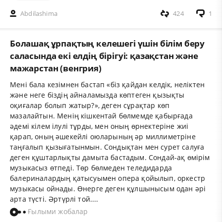
Abdilashima
424
1
Болашақ ұрпақтың келешегі үшін білім беру
саласында екі елдің бірігуі: қазақстан және
мажарстан (венгрия)
Мені бала кезімнен бастап «біз қайдан келдік, неліктен
және неге біздің айналамызда көптеген қызықты
оқиғалар болып жатыр?», деген сұрақтар көп
мазалайтын. Менің кішкентай бөлмемде қабырғада
әдемі кілем ілулі тұрды, мен оның өрнектеріне жиі
қарап, оның әшекейлі оюларының әр миллиметріне
таңғалып қызығатынмын. Сондықтан мен сурет салуға
деген құштарлықты дамыта бастадым. Сондай-ақ өмірім
музыкасыз өтпеді. Төр бөлмеден теледидарда
балериналардың қатысуымен опера қойылып, оркестр
музыкасы ойнады. Өнерге деген құлшынысым одан әрі
арта түсті. Әртүрлі той....
Ғылыми жобалар