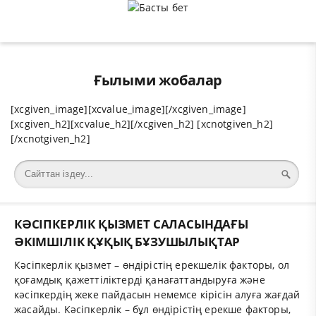
Ғылыми жобалар
[xcgiven_image][xcvalue_image][/xcgiven_image]
[xcgiven_h2][xcvalue_h2][/xcgiven_h2] [xcnotgiven_h2]
[/xcnotgiven_h2]
КӘСІПКЕРЛІК ҚЫЗМЕТ САЛАСЫНДАҒЫ
ӘКІМШІЛІК ҚҰҚЫҚ БҰЗУШЫЛЫҚТАР
Кәсіпкерлік қызмет – өндірістің ерекшелік факторы, ол
қоғамдық қажеттіліктерді қанағаттандыруға және
кәсіпкердің жеке пайдасын немемсе кірісін алуға жағдай
жасайды. Кәсіпкерлік – бұл өндірістің ерекше факторы,