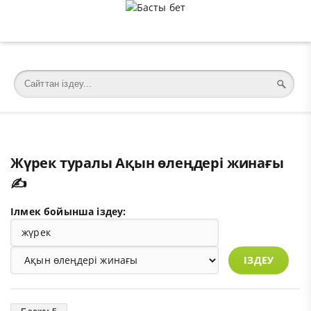
�meta charset="utf-8">
Жүрек туралы Ақын өлеңдері жинағы
✍️
Ілмек бойынша іздеу:
ІЗДЕУ