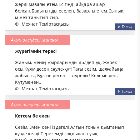
жерді мазалы етем.Есігіңді айқара ашар
болсаң,Бақытыңды еселеп, базарлы етем.Сынық
мінез танытып сыр..
©
Мехнат Теміртасқызы
ᐈ
Толық
Ақын өлеңдері жинағы
Жүрегімнің төресі
Жаным, менің жырларымды дəлдеп ұқ. Жүрек
осы,Құям десең сəуле-құт!Тағы сезім, шалғайыңа
жабысты, Бұл не деген — əурелік! Келеме деп,
Күтуменен..
©
Мехнат Теміртасқызы
ᐈ
Толық
Ақын өлеңдері жинағы
Кетсем бе екен
Сезім...Мен сені іздегелі,Алтын тонын қымтанып
күзде келді.Тереземді соққылап суық