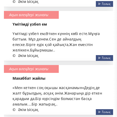
©
Әкім Ысқақ
ᐈ
Толық
Ақын өлеңдері жинағы
Үмітімді үзбеп ем
Үмітімді үзбеп ем,Өткен күннің көбі есте.Мұңға
баттым. Мұз денем.Сен де айналдың
елеске.Бірге едік қой қайықта,Жан емеспін
желіккен.Бұйырмашы..
©
Әкім Ысқақ
ᐈ
Толық
Ақын өлеңдері жинағы
Махаббат жайлы
«Мен кеткен соң оқышы жасқанамын»Дедің де
жалт бұрылдың, асқақ әнім.Жанарыңа дір еткен
қарадым да,Бір күрсіндім болмастан басқа
амалым....Бір жапырақ..
©
Әкім Ысқақ
ᐈ
Толық