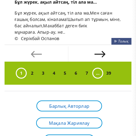
Бұл жүрек, ақыл айтсаң, тіл ала ма...
Бұл жүрек, ақыл айтсаң, тіл ала ма,Мен саған
ғашық болсам, кінәлама!Шығып ап тұрмын, міне,
бас айналып,Махаббат деген биік
мұнараға. Апыр-ау, не..
©
Серікбай Оспанов
ᐈ
Толық
1
2
3
4
5
6
7
...
39
Барлық Авторлар
Мақала Жариялау