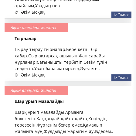
арайлым,Ұзадың неге..
©
Әкім Ысқақ
ᐈ
Толық
Ақын өлеңдері жинағы
Тырналар
Тырау-тырау тырналар,Бере кетші бір
хабар.Сыр ақтарсақ ашылып,Жан сарайы
нұрланар!Сағынышты тербетіп,Сезім гүлін
селдетіп.Ұзап бара жатырсың,Әуелете..
©
Әкім Ысқақ
ᐈ
Толық
Ақын өлеңдері жинағы
Шар ұрып мазалайды
Шарқ ұрып мазалайды,Арманға
бөлегесін.Қаққандай қайта-қайта,Көңілдің
терезесін.Жүргенім бекер емес,Қамалып
жалынға мұң.Жұлдызды жарығым-ау,Іздесем..