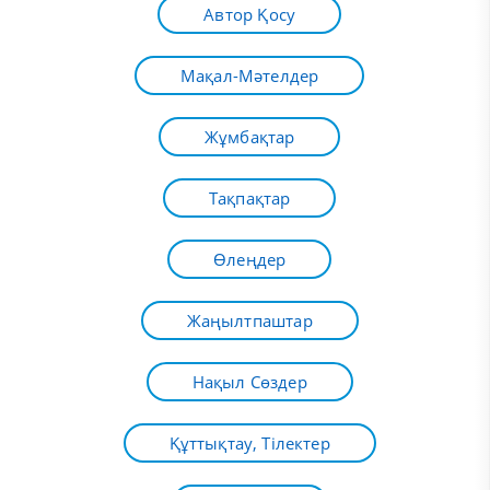
Автор Қосу
Мақал-Мәтелдер
Жұмбақтар
Тақпақтар
Өлеңдер
Жаңылтпаштар
Нақыл Сөздер
Құттықтау, Тілектер