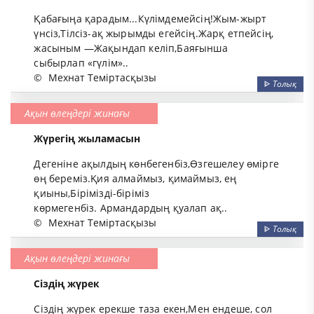
Қабағыңа қарадым...Күлімдемейсің!Жым-жырт
үнсіз,Тілсіз-ақ жырымды егейсің.Жарқ етпейсің,
жасыным —Жақындап келіп,Баяғынша
сыбырлап «гүлім»..
©
Мехнат Теміртасқызы
ᐈ
Толық
Ақын өлеңдері жинағы
Жүрегің жыламасын
Дегеніне ақылдың көнбегенбіз,Өзгешелеу өмірге
өң береміз.Қия алмаймыз, қимаймыз, ең
қиыны,Бірімізді-біріміз
көрмегенбіз. Армандардың қуалап ақ..
©
Мехнат Теміртасқызы
ᐈ
Толық
Ақын өлеңдері жинағы
Сіздің жүрек
Сіздің жүрек ерекше таза екен,Мен ендеше, сол