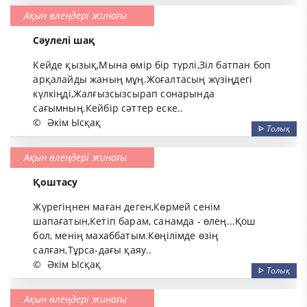
Ақын өлеңдері жинағы
Сәулелі шақ
Кейде қызық,Мына өмір бір түрлі,Зіл батпан боп
арқалайды жаның мұң.Жоғалтасың жүзіңдегі
күлкіңді,Жалғызсызсырап сонарында
сағымның.Кейбір сәттер еске..
©
Әкім Ысқақ
ᐈ
Толық
Ақын өлеңдері жинағы
Қоштасу
Жүрегіңнен маған деген,Көрмей сенім
шапағатын,Кетіп барам, санамда - өлең...Қош
бол, менің махаббатым.Көңілімде өзің
салған,Тұрса-дағы қаяу..
©
Әкім Ысқақ
ᐈ
Толық
Ақын өлеңдері жинағы