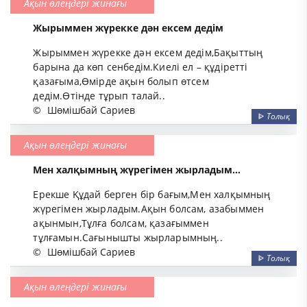
Ақын өлеңдері жинағы
Жырыммен жүрекке дән ексем дедім
Жырыммен жүрекке дән ексем дедім,Бақыттың
барына да көп сенбедім.Киелі ел – құдіретті
қазағыма,Өмірде ақын болып өтсем
дедім.Өтінде тұрып талай..
©
Шөмішбай Сариев
ᐈ
Толық
Ақын өлеңдері жинағы
Мен халқымның жүрегімен жырладым...
Ерекше Құдай берген бір бағым,Мен халқымның
жүрегімен жырладым.Ақын болсам, азабыммен
ақынмын,Тұлға болсам, қазағыммен
тұлғамын.Сағынышты жырларымның..
©
Шөмішбай Сариев
ᐈ
Толық
Ақын өлеңдері жинағы