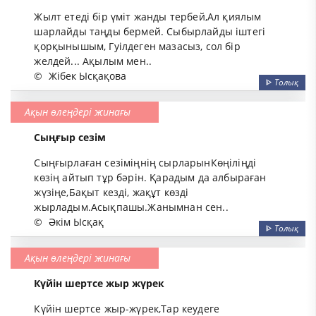
Жылт етеді бір үміт жанды тербей,Ал қиялым
шарлайды таңды бермей. Сыбырлайды іштегі
қорқынышым, Гуілдеген мазасыз, сол бір
желдей... Ақылым мен..
©
Жібек Ысқақова
ᐈ
Толық
Ақын өлеңдері жинағы
Сыңғыр сезім
Сыңғырлаған сезіміңнің сырларынКөңіліңді
көзің айтып тұр бәрін. Қарадым да албыраған
жүзіңе,Бақыт кезді, жақұт көзді
жырладым.Асықпашы.Жанымнан сен..
©
Әкім Ысқақ
ᐈ
Толық
Ақын өлеңдері жинағы
Күйін шертсе жыр жүрек
Күйін шертсе жыр-жүрек,Тар кеудеге