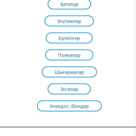
Баталар
Әңгімелер
Ертегілер
Поэмалар
Шығармалар
Эсселер
Анекдот, Әзілдер