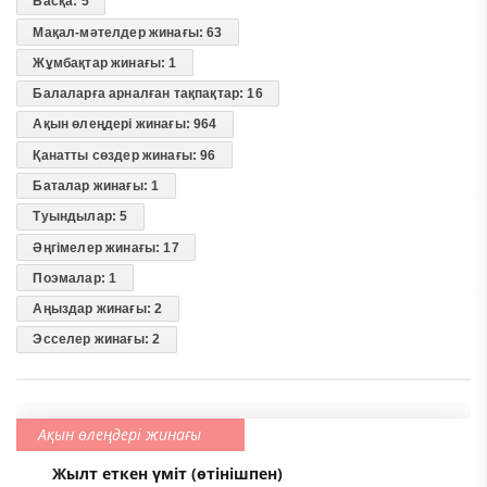
Басқа: 5
Мақал-мәтелдер жинағы: 63
Жұмбақтар жинағы: 1
Балаларға арналған тақпақтар: 16
Ақын өлеңдері жинағы: 964
Қанатты сөздер жинағы: 96
Баталар жинағы: 1
Туындылар: 5
Әңгімелер жинағы: 17
Поэмалар: 1
Аңыздар жинағы: 2
Эсселер жинағы: 2
Ақын өлеңдері жинағы
Жылт еткен үміт (өтінішпен)