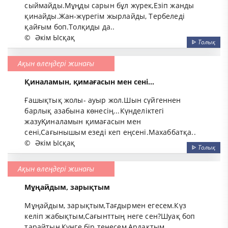
сыймайды.Мұңды сарын бұл жүрек,Езіп жанды
қинайды.Жан-жүрегім жырлайды, Тербеледі
қайғым боп.Толқиды да..
©
Әкім Ысқақ
ᐈ
Толық
Ақын өлеңдері жинағы
Қиналамын, қимағасын мен сені...
Ғашықтық жолы- ауыр жол.Шын сүйгеннен
барлық азабына көнесің...Күнделіктегі
жазуҚиналамын қимағасын мен
сені,Сағынышым езеді кеп еңсені.Махаббатқа..
©
Әкім Ысқақ
ᐈ
Толық
Ақын өлеңдері жинағы
Мұңайдым, зарықтым
Мұңайдым, зарықтым,Тағдырмен егесем.Күз
келіп жабықтым,Сағынттың неге сен?Шуақ боп
тарайтын,Күнге бір теңесем,Ардақтым,