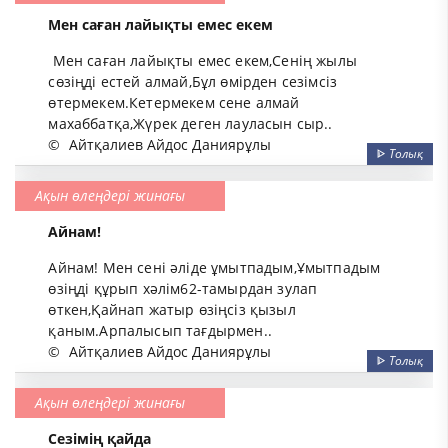
Мен саған лайықты емес екем
Мен саған лайықты емес екем,Сенің жылы
сөзіңді естей алмай,Бұл өмірден сезімсіз
өтермекем.Кетермекем сене алмай
махаббатқа,Жүрек деген лауласын сыр..
©
Айтқалиев Айдос Даниярұлы
ᐈ
Толық
Ақын өлеңдері жинағы
Айнам!
Айнам! Мен сені әліде ұмытпадым,Ұмытпадым
өзіңді құрып хәлім62-тамырдан зулап
өткен,Қайнап жатыр өзіңсіз қызыл
қаным.Арпалысып тағдырмен..
©
Айтқалиев Айдос Даниярұлы
ᐈ
Толық
Ақын өлеңдері жинағы
Сезімің қайда