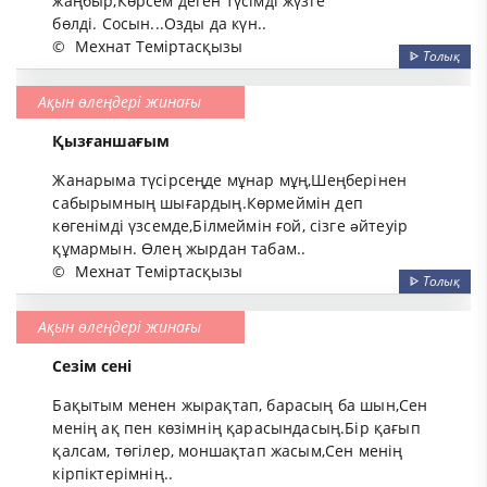
жаңбыр,Көрсем деген түсімді жүзге
бөлді. Сосын...Озды да күн..
©
Мехнат Теміртасқызы
ᐈ
Толық
Ақын өлеңдері жинағы
Қызғаншағым
Жанарыма түсірсеңде мұнар мұң,Шеңберінен
сабырымның шығардың.Көрмеймін деп
көгенімді үзсемде,Білмеймін ғой, сізге əйтеуір
құмармын. Өлең жырдан табам..
©
Мехнат Теміртасқызы
ᐈ
Толық
Ақын өлеңдері жинағы
Сезім сені
Бақытым менен жырақтап, барасың ба шын,Сен
менің ақ пен көзімнің қарасындасың.Бір қағып
қалсам, төгілер, моншақтап жасым,Сен менің
кірпіктерімнің..