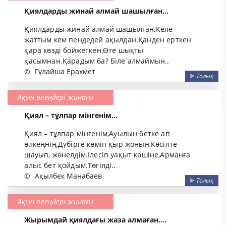
Қиялдарды жинай алмай шашылған...
Қиялдарды жинай алмай шашылған,Келе
жаттым кем пендедей ақылдан.Қанден ерткен
қара көзді бойжеткен,Өте шықты
қасымнан.Қарадым ба? Біле алмаймын..
©
Гүлайша Ерахмет
ᐈ
Толық
Ақын өлеңдері жинағы
Қиял – тұлпар мінгенім...
Қиял – тұлпар мінгенім,Ауылын бетке ап
өлкеңнің,Дүбірге көміп қыр жонын,Көсілте
шауып, жөнелдім.Ілесіп уақыт көшіне,Арманға
алыс бет қойдым.Төгілді..
©
Ақылбек Манабаев
ᐈ
Толық
Ақын өлеңдері жинағы
Жырымдай қиялдағы жаза алмаған....