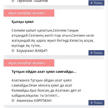
©
Төреғали Тәшенов
ᐈ
Толық
Ақын өлеңдері жинағы
Қысқы қиял
Сенімім қағып қанатын,Сезінем таңым
атқандай.Сезімнің жегіп пар атын,Сенімен келе
жатқандай.Ақ қарға жуып бетіңді,Келесің асқақ
мүсінде.Ақ түтек..
©
Бауыржан ЖАҚЫП
ᐈ
Толық
Ақын өлеңдері жинағы
Тұтқын ойдан азат қиял самғайды...
Азатжанға Тұтқын ойдан азат қиял
самғайды,Оған мінсең қиял да азат
болмайды.Қыз болсаң да Азатжан деп ат
қойдым,Ықылас та ізгілікті..
©
Аманғазы КӘРІПЖАН
ᐈ
Толық