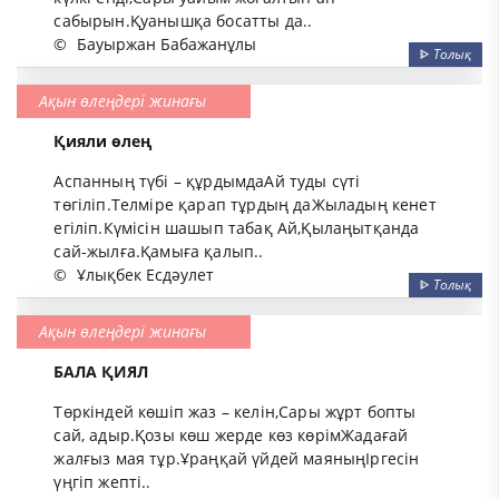
сабырын.Қуанышқа босатты да..
©
Бауыржан Бабажанұлы
ᐈ
Толық
Ақын өлеңдері жинағы
Қияли өлең
Аспанның түбi – құрдымдаАй туды сүтi
төгiлiп.Телмiре қарап тұрдың даЖыладың кенет
егiлiп.Күмiсiн шашып табақ Ай,Қылаңытқанда
сай-жылға.Қамыға қалып..
©
Ұлықбек Есдәулет
ᐈ
Толық
Ақын өлеңдері жинағы
БАЛА ҚИЯЛ
Төркiндей көшiп жаз – келiн,Сары жұрт бопты
сай, адыр.Қозы көш жерде көз көрiмЖадағай
жалғыз мая тұр.Ұраңқай үйдей маяныңIргесiн
үңгiп жептi..