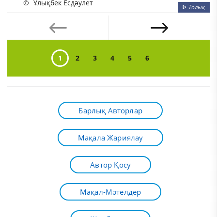
©
Ұлықбек Есдәулет
ᐈ
Толық
1
2
3
4
5
6
Барлық Авторлар
Мақала Жариялау
Автор Қосу
Мақал-Мәтелдер