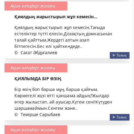
Ақын өлеңдері жинағы
Қиялдың жарыстырып жұп кемесін...
Қиялдың жарыстырып жұп кемесін,Тағыда
естеліктер түтті елесін.Дозақтың домнасынан
талай қайттым,Жердегі алтын азап
бітпегесін.Бес елі қайткендеде..
©
Сағат Әбдуғалиев
ᐈ
Толық
Ақын өлеңдері жинағы
ҚИЯЛЫМДА БІР ӨЗІҢ
Бір өзің боп барша мұң, барша қайғым,
Көрмегелі жүзі өтті қаншама айдың?Жылдар
өтер жылыстап, ай ауысар,Күтем сені!Күтуден
шаршамаймын.Сенгем және..
©
Темірше Сарыбаев
ᐈ
Толық
Ақын өлеңдері жинағы