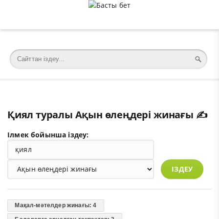
�meta charset="utf-8">
Қиял туралы Ақын өлеңдері жинағы ✍️
Ілмек бойынша іздеу:
ІЗДЕУ
Мақал-мәтелдер жинағы: 4