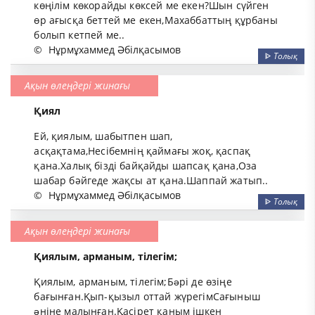
көңілім көкорайды көксей ме екен?Шын сүйген
өр ағысқа беттей ме екен,Махаббаттың құрбаны
болып кетпей ме..
©
Нұрмұхаммед Әбілқасымов
ᐈ
Толық
Ақын өлеңдері жинағы
Қиял
Ей, қиялым, шабытпен шап,
асқақтама,Несібемнің қаймағы жоқ, қаспақ
қана.Халық бізді байқайды шапсақ қана,Оза
шабар бәйгеде жақсы ат қана.Шаппай жатып..
©
Нұрмұхаммед Әбілқасымов
ᐈ
Толық
Ақын өлеңдері жинағы
Қиялым, арманым, тілегім;
Қиялым, арманым, тілегім;Бəрі де өзіңе
бағынған.Қып-қызыл оттай жүрегімСағыныш
əніне малынған.Қасірет қаным ішкен