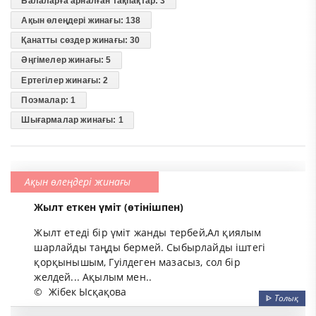
Балаларға арналған тақпақтар: 3
Ақын өлеңдері жинағы: 138
Қанатты сөздер жинағы: 30
Әңгімелер жинағы: 5
Ертегілер жинағы: 2
Поэмалар: 1
Шығармалар жинағы: 1
Ақын өлеңдері жинағы
Жылт еткен үміт (өтінішпен)
Жылт етеді бір үміт жанды тербей,Ал қиялым
шарлайды таңды бермей. Сыбырлайды іштегі
қорқынышым, Гуілдеген мазасыз, сол бір
желдей... Ақылым мен..
©
Жібек Ысқақова
ᐈ
Толық