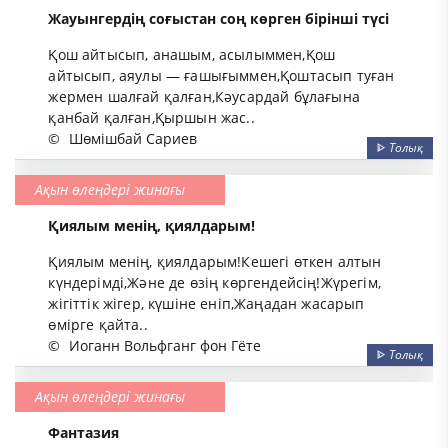
Жауынгердің соғыстан соң көрген бірінші түсі
Қош айтысып, анашым, асылыммен,Қош
айтысып, аяулы — ғашығыммен,Қоштасып туған
жермен шалғай қалған,Кәусардай бұлағына
қанбай қалған,Қыршын жас..
©
Шөмішбай Сариев
ᐈ
Толық
Ақын өлеңдері жинағы
Қиялым менің, қиялдарым!
Қиялым менің, қиялдарым!Кешегі өткен алтын
күндерімді,Және де өзің көргендейсің!Жүрегім,
жігіттік жігер, күшіне еніп,Жаңадан жасарып
өмірге қайта..
©
Иоганн Вольфганг фон Гёте
ᐈ
Толық
Ақын өлеңдері жинағы
Фантазия