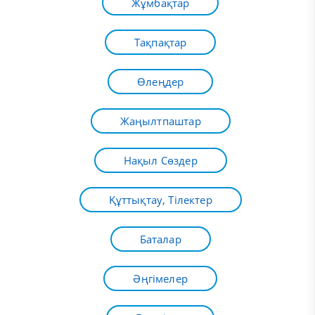
Жұмбақтар
Тақпақтар
Өлеңдер
Жаңылтпаштар
Нақыл Сөздер
Құттықтау, Тілектер
Баталар
Әңгімелер