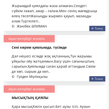
Жырымдай қиялдағы жаза алмаған,Сендегі
сүйкім ғажап, ажар – ғалам.Мен сенің мағмұрыңа
өлең төсепЖаныңды жырмен қауып, мазаңды
алам.Түрткілеп..
©
Жәнібек ӘЛИМАН
ᐈ
Толық
Ақын өлеңдері жинағы
Сені көрем қиялымда, түсімде
Дәл нешесі есімде жоқ ақпанның,Түн жарымы
ұйқылы-ояу жатқанмын.Басу үшін сағыныштың
сарығын,Қиялымда саған қарай аттандым.Сөзім
де көп, сырым да көп..
©
Гүлден Мүлікқызы
ᐈ
Толық
Ақын өлеңдері жинағы
МЫСЫҚТЫҢ ҚИЯЛЫ
Қара мысықКөзін қысып.Бет-аузы ісіп, Аузын