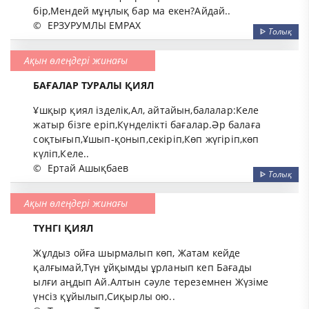
бір,Мендей мұңлық бар ма екен?Айдай..
©
ЕРЗУРУМЛЫ ЕМРАХ
ᐈ
Толық
Ақын өлеңдері жинағы
БАҒАЛАР ТУРАЛЫ ҚИЯЛ
Ұшқыр қиял ізделік,Ал, айтайын,балалар:Келе
жатыр бізге еріп,Күнделікті бағалар.Әр балаға
соқтығып,Ұшып-қонып,секіріп,Көп жүгіріп,көп
күліп,Келе..
©
Ертай Ашықбаев
ᐈ
Толық
Ақын өлеңдері жинағы
ТҮНГІ ҚИЯЛ
Жұлдыз ойға шырмалып көп, Жатам кейде
қалғымай,Түн ұйқымды ұрланып кеп Бағады
ылғи аңдып Ай.Алтын сәуле тереземнен Жүзіме
үнсіз құйылып,Сиқырлы ою..