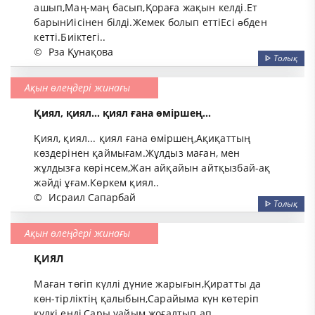
ашып,Маң-маң басып,Қораға жақын келді.Ет
барынИісінен білді.Жемек болып еттіЕсі əбден
кетті.Биіктегі..
©
Рза Қунақова
ᐈ
Толық
Ақын өлеңдері жинағы
Қиял, қиял... қиял ғана өміршең...
Қиял, қиял... қиял ғана өміршең,Ақиқаттың
көздерінен қаймығам.Жұлдыз маған, мен
жұлдызға көрінсем,Жан айқайын айтқызбай-ақ
жәйді ұғам.Көркем қиял..
©
Исраил Сапарбай
ᐈ
Толық
Ақын өлеңдері жинағы
ҚИЯЛ
Маған төгіп күллі дүние жарығын,Қиратты да
көн-тірліктің қалыбын,Сарайыма күн көтеріп
күлкі енді,Сары уайым жоғалтып ап