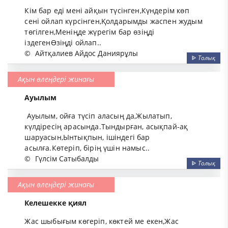
Кім бар еді мені айқын түсінген,Күндерім көп
сені ойлап күрсінген,Қолдарымды жаспен жудым
төгілген,Меніңде жүрегім бар өзіңді
іздегенӨзіңді ойлап..
©
Айтқалиев Айдос Даниярұлы
ᐈ
Толық
Ақын өлеңдері жинағы
Ауылым
Ауылым, ойға түсіп аласың да,Жылатып,
күлдіресің арасында.Тындырған, асықпай-ақ
шаруасын,Ынтықпын, ішіндегі бар
асылға.Көтеріп, бірің үшін намыс..
©
Гүлсім Сатыбалды
ᐈ
Толық
Ақын өлеңдері жинағы
Келешекке қиял
Жас шыбығым көгеріп, көктей ме екен,Жас