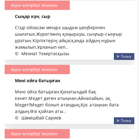
Ақын өлеңдері жинағы
Сыңар күн, сыр
Сізді ойласам мендік шыдам шеңберінен
шығатын,Жүрегімнің қоңырауы, сыңғыр-сыңғыр
ұратын.Кірпіктерің айқасқанда айдың нұрын
жамылып,Ұрланып кеп..
©
Мехнат Теміртасқызы
ᐈ
Толық
Ақын өлеңдері жинағы
Мені ойға батырған
Мені ойға батырған,Қонатындай бақ
кенет.Медет деген атыңнан,Айналайын, ақ
Медет!Медет болып атандың,Қос атаңнан бата
алдың.Өзі қойған аты..
©
Шөмішбай Сариев
ᐈ
Толық
Ақын өлеңдері жинағы