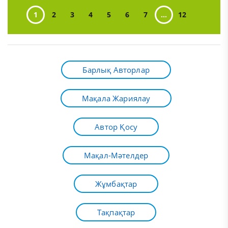
1
2
3
4
5
6
7
...
12
Барлық Авторлар
Мақала Жариялау
Автор Қосу
Мақал-Мәтелдер
Жұмбақтар
Тақпақтар