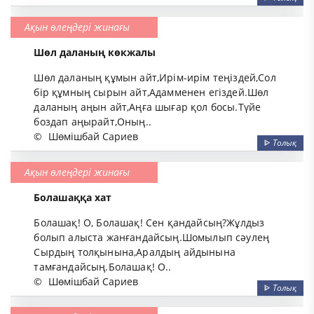
Ақын өлеңдері жинағы
Шөл даланың көкжалы
Шөл даланың құмын айт,Ирім-ирім теңіздей,Сол
бір құмның сырын айт,Адамменен егіздей.Шөл
даланың аңын айт,Аңға шығар қол босы.Түйе
боздап аңырайт,Оның..
©
Шөмішбай Сариев
ᐈ
Толық
Ақын өлеңдері жинағы
Болашаққа хат
Болашақ! О, Болашақ! Сен қандайсың?Жұлдыз
болып алыста жанғандайсың.Шомылып сәулең
Сырдың толқынына,Аралдың айдынына
тамғандайсың.Болашақ! О..
©
Шөмішбай Сариев
ᐈ
Толық