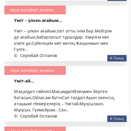
Ақын өлеңдері жинағы
Үміт – үлкен ағайым...
Үміт – үлкен ағайым,Ізет атты інім бар.Мейірім
де ағайын,Хабарласып тұрыңдар. Көңілім көл
кімге де,Сүйенішім көп менің.Жақынмын мен
Гүлге..
©
Серікбай Оспанов
ᐈ
Толық
Ақын өлеңдері жинағы
Үміт-ай...
Мақалдап сөйлеп,МақамдапӨлеңмен берген
батасын,Ойласам бүгінСәл талдап,Ақын екенсің,
аташым! Немерелерің – Үмітай,Мұңсызхан,
Мұңсыз, Гүлмейрам...Сен..
©
Серікбай Оспанов
ᐈ
Толық
Ақын өлеңдері жинағы