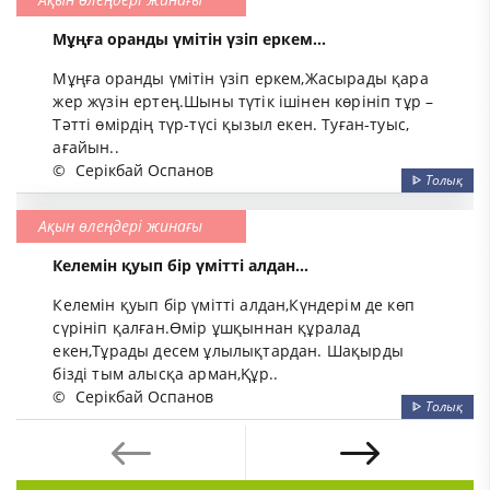
Мұңға оранды үмітін үзіп еркем...
Мұңға оранды үмітін үзіп еркем,Жасырады қара
жер жүзін ертең.Шыны түтік ішінен көрініп тұр –
Тәтті өмірдің түр-түсі қызыл екен. Туған-туыс,
ағайын..
©
Серікбай Оспанов
ᐈ
Толық
Ақын өлеңдері жинағы
Келемін қуып бір үмітті алдан...
Келемін қуып бір үмітті алдан,Күндерім де көп
сүрініп қалған.Өмір ұшқыннан құралад
екен,Тұрады десем ұлылықтардан. Шақырды
бізді тым алысқа арман,Құр..
©
Серікбай Оспанов
ᐈ
Толық