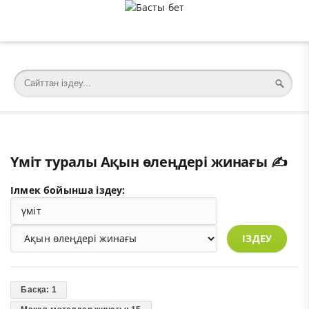
�meta charset="utf-8">
Үміт туралы Ақын өлеңдері жинағы ✍️
Ілмек бойынша іздеу:
ІЗДЕУ
Басқа: 1