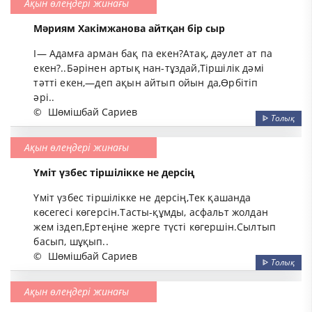
Ақын өлеңдері жинағы
Мәриям Хакімжанова айтқан бір сыр
I— Адамға арман бақ па екен?Атақ, дәулет ат па
екен?..Бәрінен артық нан-тұздай,Тіршілік дәмі
тәтті екен,—деп ақын айтып ойын да,Өрбітіп
әрі..
©
Шөмішбай Сариев
ᐈ
Толық
Ақын өлеңдері жинағы
Үміт үзбес тіршілікке не дерсің
Үміт үзбес тіршілікке не дерсің,Тек қашанда
көсегесі көгерсін.Тасты-құмды, асфальт жолдан
жем іздеп,Ертеңіне жерге түсті көгершін.Сылтып
басып, шұқып..
©
Шөмішбай Сариев
ᐈ
Толық
Ақын өлеңдері жинағы