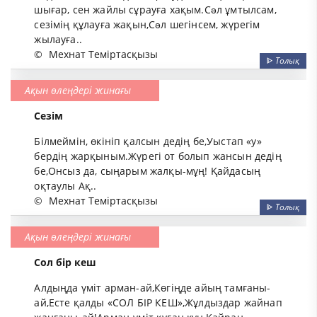
шығар, сен жайлы сұрауға хақым.Сəл ұмтылсам,
сезімің құлауға жақын,Сəл шегінсем, жүрегім
жылауға..
©
Мехнат Теміртасқызы
ᐈ
Толық
Ақын өлеңдері жинағы
Сезім
Білмеймін, өкініп қалсын дедің бе,Уыстап «у»
бердің жарқыным.Жүрегі от болып жансын дедің
бе,Онсыз да, сыңарым жалқы-мұң! Қайдасың
оқтаулы Ақ..
©
Мехнат Теміртасқызы
ᐈ
Толық
Ақын өлеңдері жинағы
Сол бір кеш
Алдыңда үміт арман-ай,Көгіңде айың тамғаны-
ай,Есте қалды «СОЛ БІР КЕШ»,Жұлдыздар жайнап