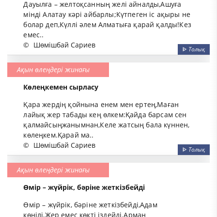
Дауылға – желтоқсанның желі айналды,Ашуға
мінді Алатау кәрі айбарлы;Күтпеген іс ақыры не
болар деп,Күллі әлем Алматыға қарай қалды!Кез
емес..
©
Шөмішбай Сариев
ᐈ
Толық
Ақын өлеңдері жинағы
Көлеңкемен сырласу
Қара жердің қойнына енем мен ертең,Маған
лайық жер табады кең өлкем:Қайда барсам сен
қалмайсыңжанымнан,Келе жатсың бала күннен,
көлеңкем.Қарай ма..
©
Шөмішбай Сариев
ᐈ
Толық
Ақын өлеңдері жинағы
Өмір – жүйрік, бәріне жеткізбейді
Өмір – жүйрік, бәріне жеткізбейді,Адам
көңілі,Жер емес көкті іздейді.Арман