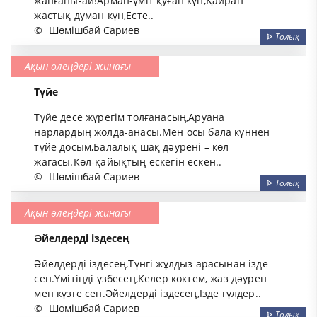
жанғаны-ай!Арман-үміт қуған күн,Қайран
жастық думан күн,Есте..
©
Шөмішбай Сариев
ᐈ
Толық
Ақын өлеңдері жинағы
Түйе
Түйе десе жүрегім толғанасың,Аруана
нарлардың жолда-анасы.Мен осы бала күннен
түйе досым,Балалық шақ дәурені – көл
жағасы.Көл-қайықтың ескегін ескен..
©
Шөмішбай Сариев
ᐈ
Толық
Ақын өлеңдері жинағы
Әйелдерді іздесең
Әйелдерді іздесең,Түнгі жұлдыз арасынан ізде
сен.Үмітіңді үзбесең,Келер көктем, жаз дәурен
мен күзге сен.Әйелдерді іздесең,Ізде гүлдер..
©
Шөмішбай Сариев
ᐈ
Толық