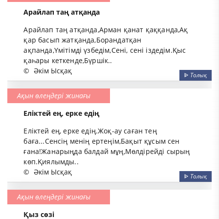
Арайлап таң атқанда
Арайлап таң атқанда,Арман қанат қаққанда,Ақ
қар басып жатқанда,Борандатқан
ақпанда,Үмітімді үзбедім,Сені, сені іздедім.Қыс
қаһары кеткенде,Бүршік..
©
Әкім Ысқақ
ᐈ
Толық
Ақын өлеңдері жинағы
Еліктей ең, ерке едің
Еліктей ең, ерке едің.Жоқ-ау саған тең
баға...Сенсің менің ертеңім,Бақыт құсым сен
ғана!Жанарыңда балдай мұң,Мөлдірейді сырың
көп.Қиялымды..
©
Әкім Ысқақ
ᐈ
Толық
Ақын өлеңдері жинағы
Қыз сөзі