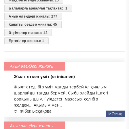
Мақал-мәтелдер жинағы: 15
Балаларға арналған тақпақтар: 1
Ақын өлеңдері жинағы: 277
Қанатты сөздер жинағы: 45
Әңгімелер жинағы: 12
Ертегілер жинағы: 1
Ақын өлеңдері жинағы
Жылт еткен үміт (өтінішпен)
Жылт етеді бір үміт жанды тербей,Ал қиялым
шарлайды таңды бермей. Сыбырлайды іштегі
қорқынышым, Гуілдеген мазасыз, сол бір
желдей... Ақылым мен..
©
Жібек Ысқақова
ᐈ
Толық
Ақын өлеңдері жинағы