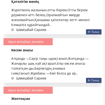
Қателігім менің
Жүрегімнің жалынын,отты берем.Отты берем
деуменен өтті белең.Оралмайтын өмірде
жоғалмайтын,Қаншама қателіктер кетті менен!
Кемшілік құрайтындай..
©
Шөмішбай Сариев
ᐈ
Толық
Ақын өлеңдері жинағы
Көсем анасы
Атқанда —Сәуір таңы шуақтанып,Жатқанда —
Жанарлы шақ күй ақтарып,Ұлы көсем анасы
толғатқан-ды,Бәріміздің анамыз
сияқтанып.Жұмбағы —Көп болса да әр..
©
Шөмішбай Сариев
ᐈ
Толық
Ақын өлеңдері жинағы
Желтоқсан