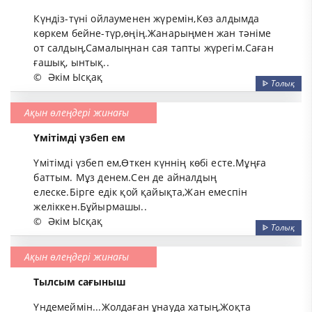
Күндіз-түні ойлауменен жүремін,Көз алдымда
көркем бейне-түр,өңің.Жанарыңмен жан тәніме
от салдың,Самалыңнан сая тапты жүрегім.Саған
ғашық, ынтық..
©
Әкім Ысқақ
ᐈ
Толық
Ақын өлеңдері жинағы
Үмітімді үзбеп ем
Үмітімді үзбеп ем,Өткен күннің көбі есте.Мұңға
баттым. Мұз денем.Сен де айналдың
елеске.Бірге едік қой қайықта,Жан емеспін
желіккен.Бұйырмашы..
©
Әкім Ысқақ
ᐈ
Толық
Ақын өлеңдері жинағы
Тылсым сағыныш
Үндемеймін...Жолдаған ұнауда хатың,Жоқта