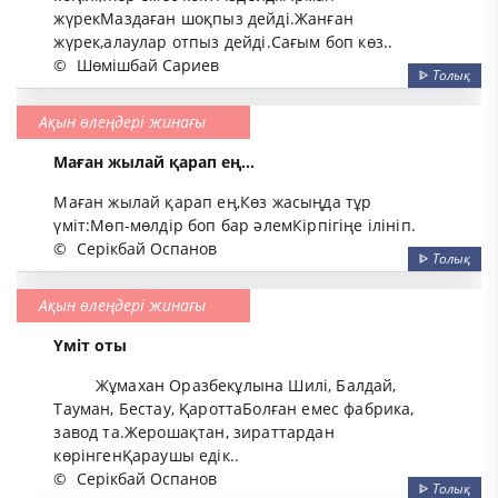
жүрекМаздаған шоқпыз дейді.Жанған
жүрек,алаулар отпыз дейді.Сағым боп көз..
©
Шөмішбай Сариев
ᐈ
Толық
Ақын өлеңдері жинағы
Маған жылай қарап ең...
Маған жылай қарап ең,Көз жасыңда тұр
үміт:Мөп-мөлдір боп бар әлемКірпігіңе ілініп.
©
Серікбай Оспанов
ᐈ
Толық
Ақын өлеңдері жинағы
Үміт оты
Жұмахан Оразбекұлына Шилі, Балдай,
Тауман, Бестау, ҚароттаБолған емес фабрика,
завод та.Жерошақтан, зираттардан
көрінгенҚараушы едік..
©
Серікбай Оспанов
ᐈ
Толық