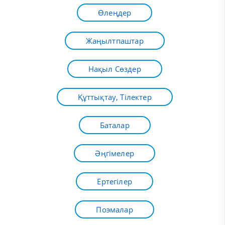
Өлеңдер
Жаңылтпаштар
Нақыл Сөздер
Құттықтау, Тілектер
Баталар
Әңгімелер
Ертегілер
Поэмалар