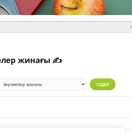
лер жинағы ✍️
ІЗДЕУ