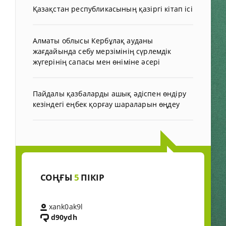
Қазақстан республикасының қазіргі кітап ісі
Алматы облысы Кербұлақ ауданы
жағдайында себу мерзімінің сүрлемдік
жүгерінің сапасы мен өніміне әсері
Пайдалы қазбаларды ашық әдіспен өндіру
кезіндегі еңбек қорғау шараларын өңдеу
СОҢҒЫ
5
ПІКІР
xank0ak9l
d90ydh