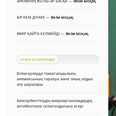
ӘРКІМНІІҢ ЖОЛЫ ӘР БАСҚА
—
Әкім Ысқақ
БІР КЕМ ДҮНИЕ
—
Әкім Ысқақ
ӨМІР ҚАЙТА КЕЛМЕЙДІ
—
Әкім Ысқақ
СОҢҒЫ ҚОСЫЛҒАНДАР
Білімгерлерде теміртапшылығы
анемиясының таралуы және оның алдын
алу шаралары
Биосорбенттердің микроорганизмдердің
антибиотикке сезімталдығына әсері