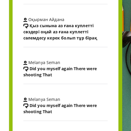
Оқырман Айдана
Қыз сынына аз ғана куплетті
сөздері оңай аз ғана куплетті
сәлемдесу керек болып тұр бірақ
Melanya Seman
Did you myself again There were
shooting That
Melanya Seman
Did you myself again There were
shooting That