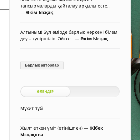
тапсырмаларды қайталау арқылы есте..
—
Әкім Ысқақ
Алтыным! Бұл өмірде барлық нәрсені білем
деу – күпіршілік. Әйтсе..
—
Әкім Ысқақ
Барлық авторлар
ӨЛЕҢДЕР
Мұхит түбі
Жылт еткен үміт (өтінішпен)
—
Жібек
Ысқақова