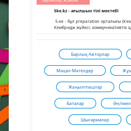
Әңгімелер жинағы
5ke.kz - ағылшын тілі мектебі
5-ке - бұл preparation орталығы (
Кембридж жүйесі, коммуникативтік 
Барлық Авторлар
Мақал-Мәтелдер
Жұм
Жаңылтпаштар
Баталар
Әңгімел
Шығармалар