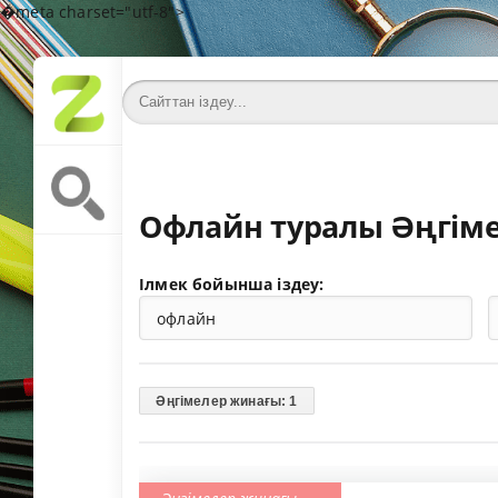
�meta charset="utf-8">
Офлайн туралы Әңгіме
Ілмек бойынша іздеу:
Әңгімелер жинағы: 1