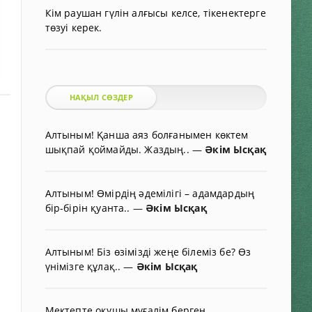
Кім раушан гүлін алғысы келсе, тікенектерге
төзуі керек.
НАҚЫЛ СӨЗДЕР
Алтыным! Қанша аяз болғанымен көктем
шықпай қоймайды. Жаздың..
—
Әкім Ысқақ
Алтыным! Өмірдің әдемілігі – адамдардың
бір-бірін қуанта..
—
Әкім Ысқақ
Алтыным! Біз өзімізді жеңе білеміз бе? Өз
үнімізге құлақ..
—
Әкім Ысқақ
Мектепте оқушы мұғалім берген