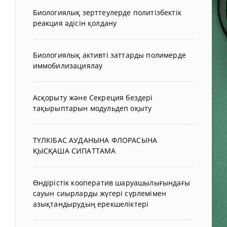
Биологиялық зерттеулерде политізбектік
реакция әдісін қолдану
Биологиялық активті заттарды полимерде
иммобилизациялау
Асқорыту және Секреция бездері
тақырыптарын модульдеп оқыту
ТҮЛКІБАС АУДАНЫНА ФЛОРАСЫНА
ҚЫСҚАША СИПАТТАМА
Өндірістік кооператив шаруашылығындағы
сауын сиырларды жүгері сүрлемімен
азықтандырудың ерекшеліктері