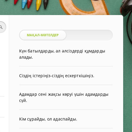
МАҚАЛ-МӘТЕЛДЕР
Күн батылдарды, ал әлсіздерді құмдарды
алады.
Сіздің істеріңіз-сіздің ескерткішіңіз.
Адамдар сені жақсы көруі үшін адамдарды
сүй.
Кім сұрайды, ол адаспайды.