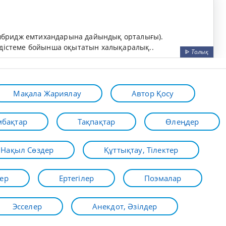
Кембридж емтихандарына дайындық орталығы).
әдістеме бойынша оқытатын халықаралық..
ᐈ
Толық
Мақала Жариялау
Автор Қосу
бақтар
Тақпақтар
Өлеңдер
Нақыл Сөздер
Құттықтау, Тілектер
ер
Ертегілер
Поэмалар
Эсселер
Анекдот, Әзілдер