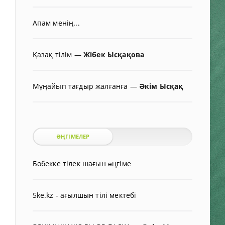
Апам менің...
Қазақ тілім
—
Жібек Ысқақова
Мұңайып тағдыр жалғанға
—
Әкім Ысқақ
ӘҢГІМЕЛЕР
Бөбекке тілек шағын əңгіме
5ke.kz - ағылшын тілі мектебі