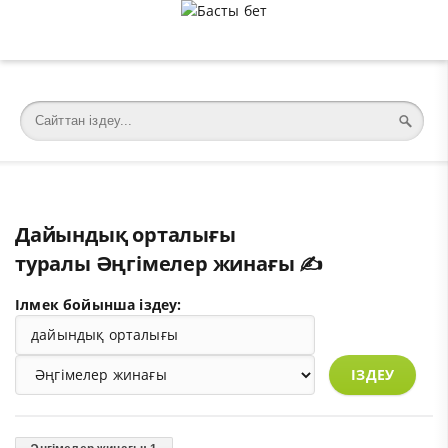
�meta charset="utf-8">
Дайындық орталығы
туралы Әңгімелер жинағы ✍️
Ілмек бойынша іздеу:
ІЗДЕУ