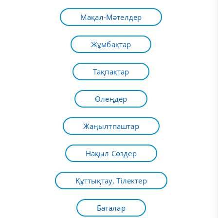
Мақал-Мәтелдер
Жұмбақтар
Тақпақтар
Өлеңдер
Жаңылтпаштар
Нақыл Сөздер
Құттықтау, Тілектер
Баталар