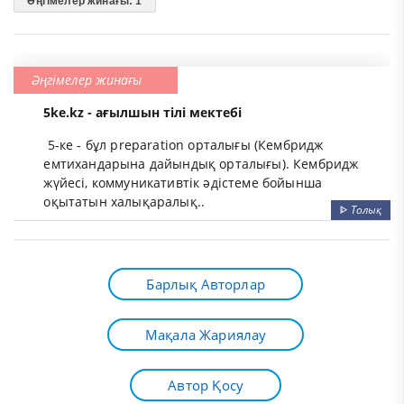
Әңгімелер жинағы: 1
Әңгімелер жинағы
5ke.kz - ағылшын тілі мектебі
5-ке - бұл preparation орталығы (Кембридж
емтихандарына дайындық орталығы). Кембридж
жүйесі, коммуникативтік әдістеме бойынша
оқытатын халықаралық..
ᐈ
Толық
Барлық Авторлар
Мақала Жариялау
Автор Қосу