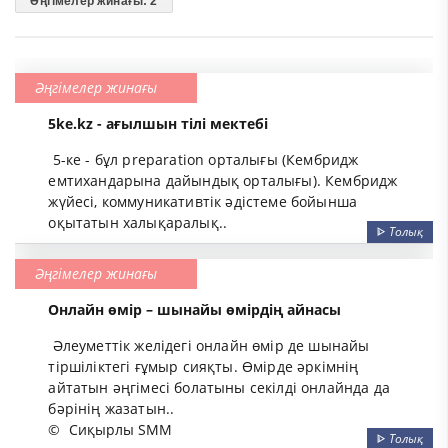
Әңгімелер жинағы: 2
Әңгімелер жинағы
5ke.kz - ағылшын тілі мектебі
5-ке - бұл preparation орталығы (Кембридж
емтихандарына дайындық орталығы). Кембридж
жүйесі, коммуникативтік әдістеме бойынша
оқытатын халықаралық..
ᐈ
Толық
Әңгімелер жинағы
Онлайн өмір – шынайы өмірдің айнасы
Әлеуметтік желідегі онлайн өмір де шынайы
тіршіліктегі ғұмыр сияқты. Өмірде әркімнің
айтатын әңгімесі болатыны секілді онлайнда да
бәрінің жазатын..
©
Сиқырлы SMM
ᐈ
Толық