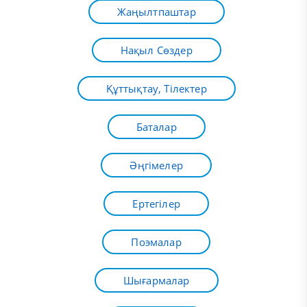
Жаңылтпаштар
Нақыл Сөздер
Құттықтау, Тілектер
Баталар
Әңгімелер
Ертегілер
Поэмалар
Шығармалар