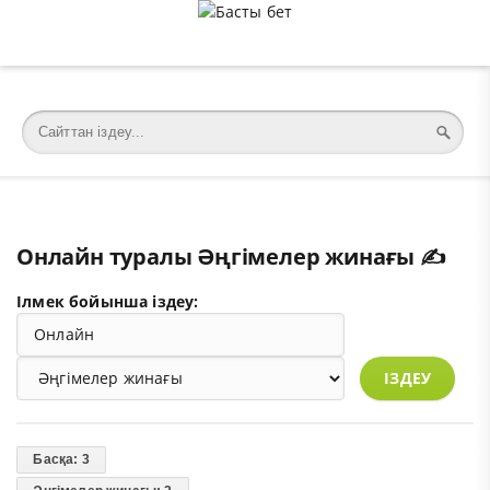
�meta charset="utf-8">
Онлайн туралы Әңгімелер жинағы ✍️
Ілмек бойынша іздеу:
ІЗДЕУ
Басқа: 3