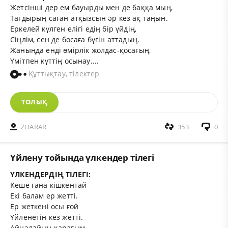
Жетсінші дер ем бауырды мен де баққа мың,
Тағдырың саған атқызсын әр кез ақ таңын.
Еркелей күлген елігі едің бір үйдің,
Сіңлім,
сен де босаға бүгін аттадың.
Жаныңда енді өмірлік жолдас-қосағың,
Үмітпен күттің осынау....
Құттықтау, тілектер
ТОЛЫҚ
ZHARAR
353
0
Үйлену тойында үлкендер тілегі
ҮЛКЕНДЕРДІҢ ТІЛЕГІ:
Кеше ғана кішкентай
Екі балам ер жетті.
Ер жеткені осы ғой
Үйленетін кез жетті.
Айналайын қарағым,