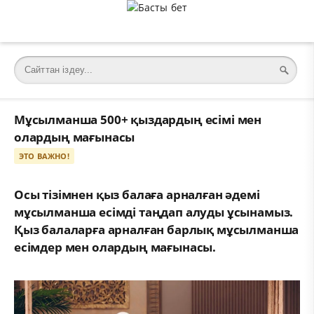
Мұсылманша 500+ қыздардың есімі мен
олардың мағынасы
ЭТО ВАЖНО!
Осы тізімнен қыз балаға арналған әдемі
мұсылманша есімді таңдап алуды ұсынамыз.
Қыз балаларға арналған барлық мұсылманша
есімдер мен олардың мағынасы.