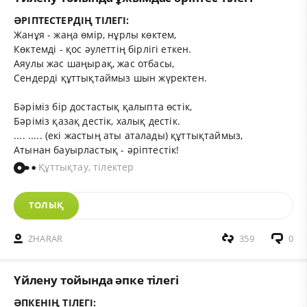
ӘРІПТЕСТЕРДІҢ ТІЛЕГІ:
Жанұя - жаңа өмір, нұрлы көктем,
Көктемді - қос әулеттің бірлігі еткен.
Аяулы жас шаңырақ, жас
отбасы,
Сендерді құттықтаймыз шын жүректен.
Бәріміз бір достастық қалыпта өстік,
Бәріміз қазақ дестік, халық дестік.
.... ..... (екі жастың аты аталады) құттықтаймыз,
Атынан бауырластық - әріптестік!
Құттықтау, тілектер
ТОЛЫҚ
ZHARAR
359
0
Үйлену тойында әпке тілегі
ӘПКЕНІҢ ТІЛЕГІ: