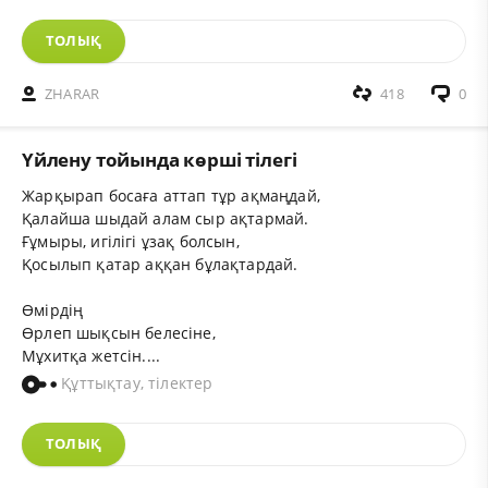
ТОЛЫҚ
ZHARAR
418
0
Үйлену тойында көрші тілегі
Жарқырап босаға аттап тұр ақмаңдай,
Қалайша шыдай алам сыр ақтармай.
Ғұмыры, игілігі ұзақ болсын,
Қосылып қатар аққан бұлақтардай.
Өмірдің
Өрлеп шықсын белесіне,
Мұхитқа жетсін....
Құттықтау, тілектер
ТОЛЫҚ