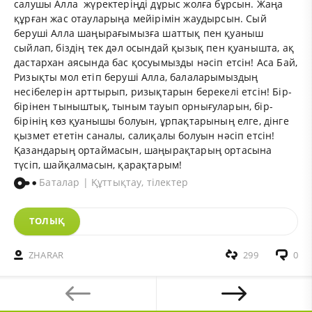
салушы Алла жүректеріңді дұрыс жолға бұрсын. Жаңа
құрған жас отауларыңа мейірімін жаудырсын. Сый
беруші Алла шаңырағымызға шаттық пен қуаныш
сыйлап, біздің тек дәл осындай қызық пен қуанышта, ақ
дастархан аясында бас қосуымызды нәсіп етсін! Аса Бай,
Ризықты мол етіп беруші Алла, балаларымыздың
несібелерін арттырып, ризықтарын берекелі етсін! Бір-
бірінен тыныштық, тыным тауып орнығуларын, бір-
бірінің көз қуанышы болуын, ұрпақтарының елге, дінге
қызмет ететін саналы, салиқалы болуын нәсіп етсін!
Қазандарың ортаймасын, шаңырақтарың ортасына
түсіп, шайқалмасын, қарақтарым!
Баталар | Құттықтау, тілектер
ТОЛЫҚ
ZHARAR
299
0