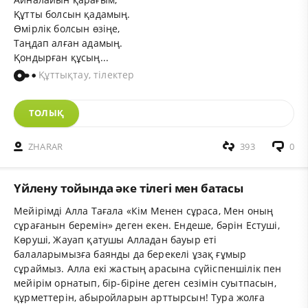
Құтты болсын қадамың.
Өмірлік болсын өзіңе,
Таңдап алған адамың.
Қондырған құсың...
Құттықтау, тілектер
ТОЛЫҚ
ZHARAR
393
0
Үйлену тойында әке тілегі мен батасы
Мейірімді Алла Тағала «Кім Менен сұраса, Мен оның
сұрағанын беремін» деген екен.
Ендеше, бәрін Естуші,
Көруші, Жауап қатушы Алладан бауыр еті
балаларымызға баянды да берекелі ұзақ ғұмыр
сұраймыз. Алла екі жастың арасына сүйіспеншілік пен
мейірім орнатып, бір-біріне деген сезімін суытпасын,
құрметтерін, абыройларын арттырсын! Тура жолға