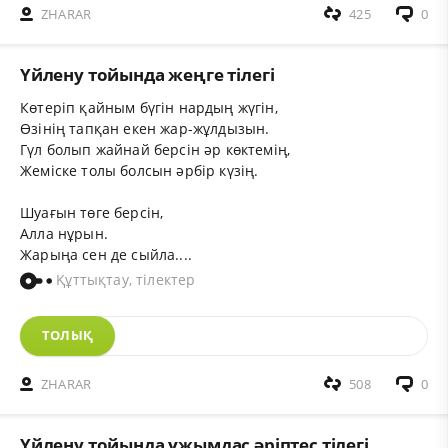
ZHARAR
425
0
Үйлену тойында жеңге тілегі
Көтеріп қайным бүгін нардың жүгін,
Өзінің тапқан екен жар-жұлдызын.
Гүл болып жайнай берсін әр көктемің,
Жеміске толы болсын әрбір күзің.
Шуағын төге берсін,
Алла нұрын.
Жарыңа сен де сыйла....
Құттықтау, тілектер
ТОЛЫҚ
ZHARAR
508
0
Үйлену тойында ұжымдас әріптес тілегі