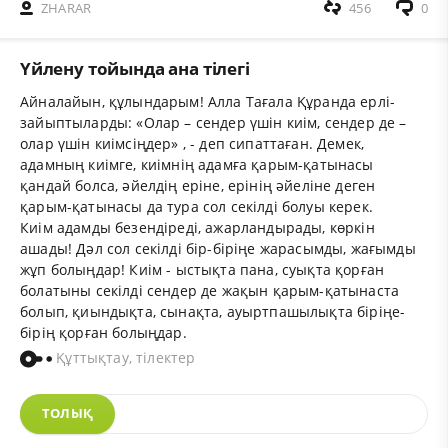
ZHARAR
456
0
Үйлену тойында ана тілегі
Айналайын, құлындарым! Алла Тағала Құранда ерлі-
зайыптыларды: «Олар – сендер үшін киім, сендер де –
олар үшін киімсіңдер» , - деп сипаттаған. Демек,
адамның киімге, киімнің адамға қарым-қатынасы
қандай болса, әйелдің еріне, ерінің әйеліне деген
қарым-қатынасы да тура сол секілді болуы керек.
Киім адамды безендіреді, ажарландырады, көркін
ашады! Дәл сол секілді бір-біріңе жарасымды, жағымды
жұп болыңдар! Киім - ыстықта пана, суықта қорған
болатыны секілді сендер де жақын қарым-қатынаста
болып, қиындықта, сынақта, ауыртпашылықта біріңе-
бірің қорған болыңдар.
Құттықтау, тілектер
ТОЛЫҚ