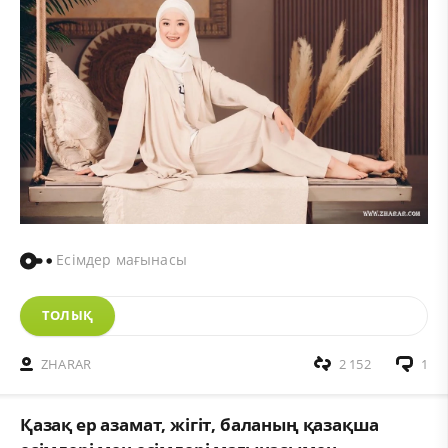
Есімдер мағынасы
ТОЛЫҚ
ZHARAR
2 152
1
Қазақ ер азамат, жігіт, баланың қазақша