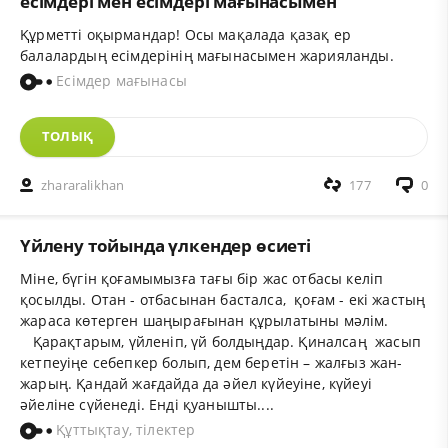
есімдері мен есімдері мағынасымен
Құрметті оқырмандар! Осы мақалада қазақ ер
балалардың есімдерінің мағынасымен жарияланды.
Есімдер мағынасы
ТОЛЫҚ
zhararalikhan
177
0
Үйлену тойында үлкендер өсиеті
Міне, бүгін қоғамымызға тағы бір жас отбасы келіп
қосылды. Отан - отбасынан басталса, қоғам - екі жастың
жараса көтерген шаңырағынан құрылатыны мәлім.
Қарақтарым, үйленіп, үй болдыңдар. Қиналсаң жасып
кетпеуіңе себепкер болып, дем беретін – жалғыз жан-
жарың. Қандай жағдайда да әйел күйеуіне, күйеуі
әйеліне сүйенеді. Енді қуанышты....
Құттықтау, тілектер