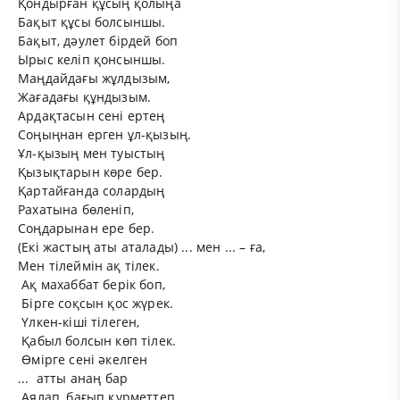
Қондырған құсың қолыңа
Бақыт құсы болсыншы.
Бақыт, дәулет бірдей боп
Ырыс келіп қонсыншы.
Маңдайдағы жұлдызым,
Жағадағы құндызым.
Ардақтасын сені ертең
Соңыңнан ерген ұл-қызың.
Ұл-қызың мен туыстың
Қызықтарын көре бер.
Қартайғанда солардың
Рахатына бөленіп,
Соңдарынан ере бер.
(Екі жастың аты аталады)
... мен ... – ға,
Мен тілеймін ақ тілек.
Ақ
махаббат
берік боп,
Бірге соқсын қос жүрек.
Үлкен-кіші тілеген,
Қабыл болсын көп тілек.
Өмірге сені әкелген
... атты анаң бар
Аялап, бағып құрметтеп