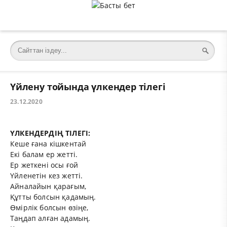
Үйлену тойында үлкендер тілегі
23.12.2020
ҮЛКЕНДЕРДІҢ ТІЛЕГІ:
Кеше ғана кішкентай
Екі балам ер жетті.
Ер жеткені осы ғой
Үйленетін кез жетті.
Айналайын қарағым,
Құтты болсын қадамың.
Өмірлік болсын өзіңе,
Таңдап алған адамың.