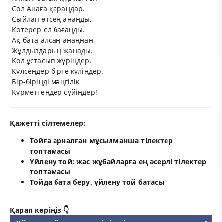
Сол Анаға қараңдар.
Сыйлап өтсең анаңды,
Көтерер ел бағаңды.
Ақ бата алсаң анаңнан,
Жұлдыздарың жанады.
Қол ұстасып жүріңдер.
Күлсеңдер бірге күліңдер.
Бір-біріңді мәңгілік
Құрметтеңдер сүйіңдер!
Қажетті сілтемелер:
Тойға арналған мұсылманша тілектер
топтамасы
Үйлену той: жас жұбайларға ең әсерлі тілектер
топтамасы
Тойда бата беру, үйлену той батасы
Қарап көріңіз 👇