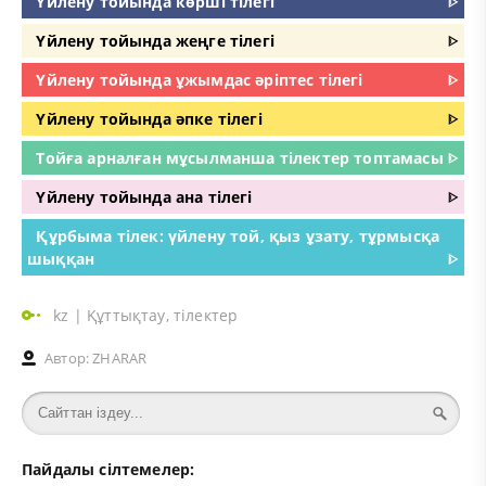
Үйлену тойында көрші тілегі
ᐈ
Үйлену тойында жеңге тілегі
ᐈ
Үйлену тойында ұжымдас әріптес тілегі
ᐈ
Үйлену тойында әпке тілегі
ᐈ
Тойға арналған мұсылманша тілектер топтамасы
ᐈ
Үйлену тойында ана тілегі
ᐈ
Құрбыма тілек: үйлену той, қыз ұзату, тұрмысқа
шыққан
ᐈ
kz
|
Құттықтау, тілектер
Автор:
ZHARAR
Пайдалы сілтемелер: