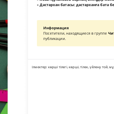
»
Дастархан батасы: дастарханға бата б
Информация
Посетители, находящиеся в группе
Чи
публикации.
Ілмектер:
көрші тілегі
,
көрші
,
тілек
,
үйлену той
,
мұ