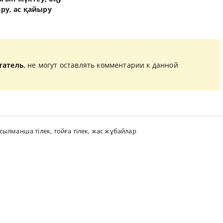
еру, ас қайыру
татель
, не могут оставлять комментарии к данной
сылманша тілек
,
тойға тілек
,
жас жұбайлар