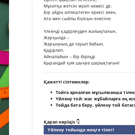
Мұхитқа жетсін жүзіп кемесі де.
Бір үйдің әлпештеген еркесі екен,
Ата мен сыйлы болсын енесіне.
Үлкенді қадірлеуден жалықпағын,
Жарқылда –
Жарыңның да тауып бабын.
Қадірлеп,
Айналайын – бір-біріңді
Қырандай қия шыңға шарықтағын!
Қажетті сілтемелер:
Тойға арналған мұсылманша тіле
Үйлену той: жас жұбайларға ең әс
Тойда бата беру, үйлену той бата
Қарап көріңіз 👇
Үйлену тойында жеңге тілегі