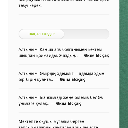
төзуі керек.
НАҚЫЛ СӨЗДЕР
Алтыным! Қанша аяз болғанымен көктем
шықпай қоймайды. Жаздың..
—
Әкім Ысқақ
Алтыным! Өмірдің әдемілігі – адамдардың
бір-бірін қуанта..
—
Әкім Ысқақ
Алтыным! Біз өзімізді жеңе білеміз бе? Өз
үнімізге құлақ..
—
Әкім Ысқақ
Мектепте оқушы мұғалім берген
тапсырмаларды қайталау арқылы есте..