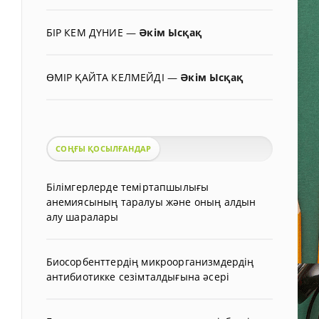
БІР КЕМ ДҮНИЕ
—
Әкім Ысқақ
ӨМІР ҚАЙТА КЕЛМЕЙДІ
—
Әкім Ысқақ
СОҢҒЫ ҚОСЫЛҒАНДАР
Білімгерлерде теміртапшылығы
анемиясының таралуы және оның алдын
алу шаралары
Биосорбенттердің микроорганизмдердің
антибиотикке сезімталдығына әсері