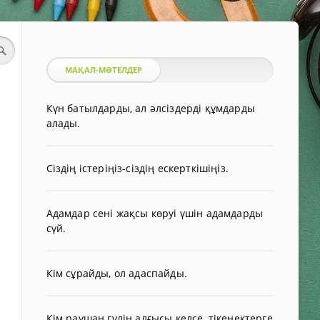
МАҚАЛ-МӘТЕЛДЕР
Күн батылдарды, ал әлсіздерді құмдарды
алады.
Сіздің істеріңіз-сіздің ескерткішіңіз.
Адамдар сені жақсы көруі үшін адамдарды
сүй.
Кім сұрайды, ол адаспайды.
Кім раушан гүлін алғысы келсе, тікенектерге