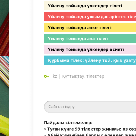
Үйлену тойында үлкендер тілегі
Үйлену тойында ұжымдас әріптес тіле
Үйлену тойында әпке тілегі
Үйлену тойында ана тілегі
Үйлену тойында үлкендер өсиеті
Құрбыма тілек: үйлену той, қыз ұзат
kz
|
Құттықтау, тілектер
Пайдалы сілтемелер:
»
Туған күнге 99 тілектер жинағы: өз с
»
Абай Құнанбаев барлық өлеңдер жина