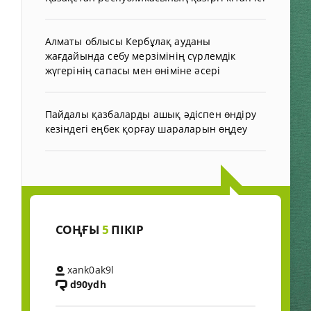
Алматы облысы Кербұлақ ауданы
жағдайында себу мерзімінің сүрлемдік
жүгерінің сапасы мен өніміне әсері
Пайдалы қазбаларды ашық әдіспен өндіру
кезіндегі еңбек қорғау шараларын өңдеу
СОҢҒЫ
5
ПІКІР
xank0ak9l
d90ydh