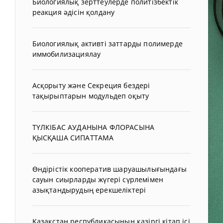
Биологиялық зерттеулерде политізбектік
реакция әдісін қолдану
Биологиялық активті заттарды полимерде
иммобилизациялау
Асқорыту және Секреция бездері
тақырыптарын модульдеп оқыту
ТҮЛКІБАС АУДАНЫНА ФЛОРАСЫНА
ҚЫСҚАША СИПАТТАМА
Өндірістік кооператив шаруашылығындағы
сауын сиырларды жүгері сүрлемімен
азықтандырудың ерекшеліктері
Қазақстан республикасының қазіргі кітап ісі