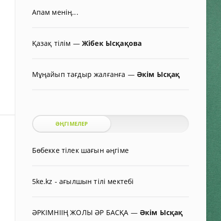
Апам менің...
Қазақ тілім
—
Жібек Ысқақова
Мұңайып тағдыр жалғанға
—
Әкім Ысқақ
ӘҢГІМЕЛЕР
Бөбекке тілек шағын əңгіме
5ke.kz - ағылшын тілі мектебі
ӘРКІМНІІҢ ЖОЛЫ ӘР БАСҚА
—
Әкім Ысқақ