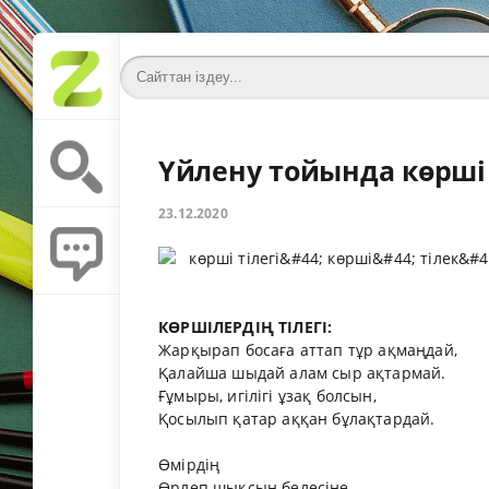
Үйлену тойында көрші 
23.12.2020
КӨРШІЛЕРДІҢ ТІЛЕГІ:
Жарқырап босаға аттап тұр ақмаңдай,
Қалайша шыдай алам сыр ақтармай.
Ғұмыры, игілігі ұзақ болсын,
Қосылып қатар аққан бұлақтардай.
Өмірдің
Өрлеп шықсын белесіне,