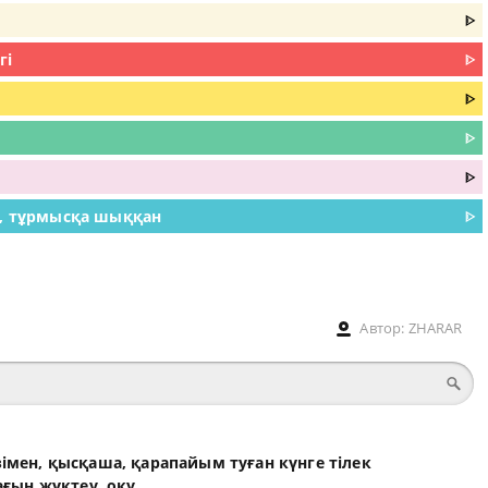
ᐈ
гі
ᐈ
ᐈ
ᐈ
ᐈ
у, тұрмысқа шыққан
ᐈ
Автор:
ZHARAR
өзімен, қысқаша, қарапайым туған күнге тілек
ғын жүктеу, оқу