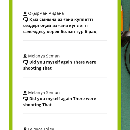
Оқырман Айдана
Қыз сынына аз ғана куплетті
сөздері оңай аз ғана куплетті
сәлемдесу керек болып тұр бірақ
Melanya Seman
Did you myself again There were
shooting That
Melanya Seman
Did you myself again There were
shooting That
Lejoyce Exley