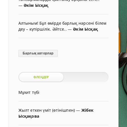
—
Әкім Ысқақ
Алтыным! Бұл өмірде барлық нәрсені білем
деу – күпіршілік. Әйтсе..
—
Әкім Ысқақ
Барлық авторлар
ӨЛЕҢДЕР
Мұхит түбі
Жылт еткен үміт (өтінішпен)
—
Жібек
Ысқақова