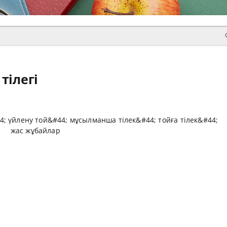
тілегі