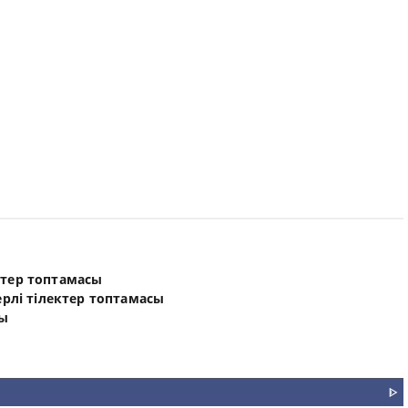
ктер топтамасы
ерлі тілектер топтамасы
сы
ᐈ