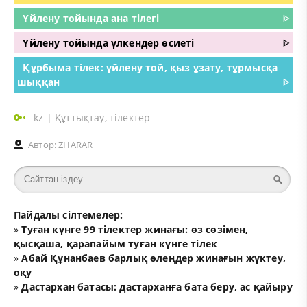
Үйлену тойында ана тілегі
ᐈ
Үйлену тойында үлкендер өсиеті
ᐈ
Құрбыма тілек: үйлену той, қыз ұзату, тұрмысқа
шыққан
ᐈ
kz
|
Құттықтау, тілектер
Автор:
ZHARAR
Пайдалы сілтемелер:
»
Туған күнге 99 тілектер жинағы: өз сөзімен,
қысқаша, қарапайым туған күнге тілек
»
Абай Құнанбаев барлық өлеңдер жинағын жүктеу,
оқу
»
Дастархан батасы: дастарханға бата беру, ас қайыру