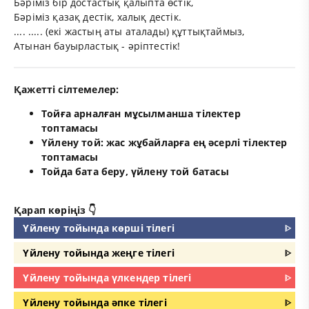
Бәріміз бір достастық қалыпта өстік,
Бәріміз қазақ дестік, халық дестік.
.... ..... (екі жастың аты аталады) құттықтаймыз,
Атынан бауырластық - әріптестік!
Қажетті сілтемелер:
Тойға арналған мұсылманша тілектер
топтамасы
Үйлену той: жас жұбайларға ең әсерлі тілектер
топтамасы
Тойда бата беру, үйлену той батасы
Қарап көріңіз 👇
Үйлену тойында көрші тілегі
ᐈ
Үйлену тойында жеңге тілегі
ᐈ
Үйлену тойында үлкендер тілегі
ᐈ
Үйлену тойында әпке тілегі
ᐈ