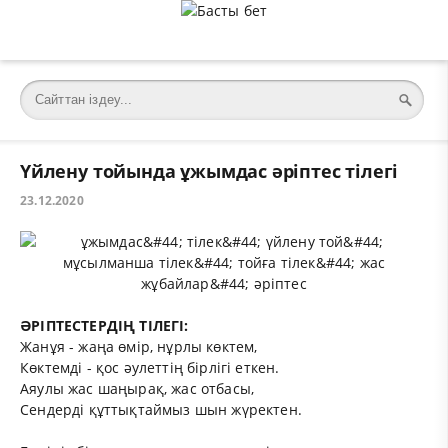
Үйлену тойында ұжымдас әріптес тілегі
23.12.2020
ӘРІПТЕСТЕРДІҢ ТІЛЕГІ:
Жанұя - жаңа өмір, нұрлы көктем,
Көктемді - қос әулеттің бірлігі еткен.
Аяулы жас шаңырақ, жас
отбасы,
Сендерді құттықтаймыз шын жүректен.