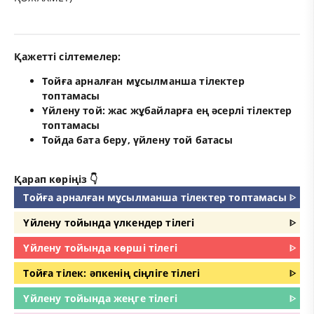
Қажетті сілтемелер:
Тойға арналған мұсылманша тілектер
топтамасы
Үйлену той: жас жұбайларға ең әсерлі тілектер
топтамасы
Тойда бата беру, үйлену той батасы
Қарап көріңіз 👇
Тойға арналған мұсылманша тілектер топтамасы
ᐈ
Үйлену тойында үлкендер тілегі
ᐈ
Үйлену тойында көрші тілегі
ᐈ
Тойға тілек: әпкенің сіңліге тілегі
ᐈ
Үйлену тойында жеңге тілегі
ᐈ