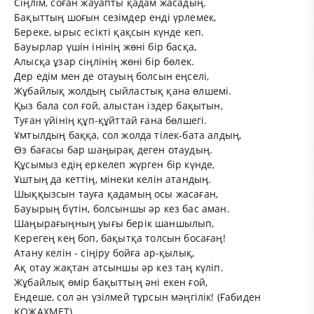
Сіңлім,
соған жауапты қадам жасадың.
Бақыттың шоғын сезімдер енді үрлемек,
Береке,
ырыс есікті қақсын күнде кеп.
Бауырлар үшін інінің жөні бір басқа,
Алысқа ұзар сіңлінің жөні бір бөлек.
Дер едім мен де отауың болсын еңселі,
Жұбайлық жолдың сыйластық қана өлшемі.
Қыз бала сол ғой, алыстан іздер бақытын,
Туған үйінің құп-құйттай ғана бөлшегі.
Ұмтылдың баққа, сол жолда тілек-бата алдың,
Өз бағасы
бар шаңырақ деген отаудың.
Құсымыз едің еркелеп жүрген бір күнде,
Ұштың да кеттің, мінеки келін атандың.
Шыққызсын тауға қадамың осы жасаған,
Бауырың бүтін, болсыншы әр кез бас аман.
Шаңырағыңның уығы берік шаншылып,
Керегең кең боп,
бақытқа толсын босағаң!
Атану келін
-
сіңіру бойға ар-қылық,
Ақ отау жақтан атсыншы әр кез таң күліп.
Жұбайлық өмір бақыттың әні екен ғой,
Ендеше,
сол ән үзілмей тұрсын мәңгілік! (Ғабиден
ҚОЖАХМЕТ)