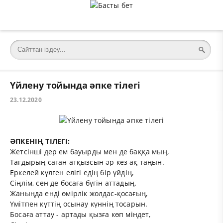
Үйлену тойында әпке тілегі
23.12.2020
ӘПКЕНІҢ ТІЛЕГІ:
Жетсінші дер ем бауырды мен де баққа мың,
Тағдырың саған атқызсын әр кез ақ таңын.
Еркелей күлген елігі едің бір үйдің,
Сіңлім,
сен де босаға бүгін аттадың.
Жаныңда енді өмірлік жолдас-қосағың,
Үмітпен күттің осынау күннің тосарын.
Босаға аттау
-
артады қызға көп міндет,