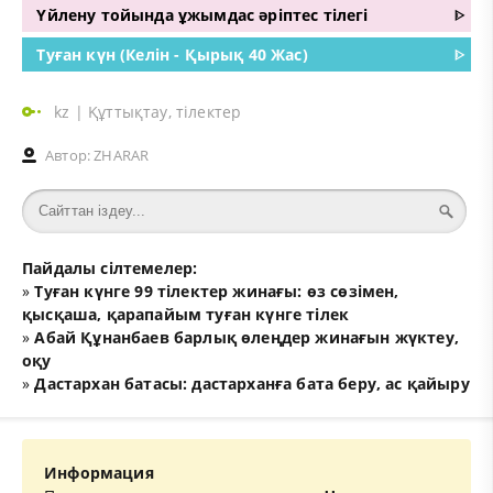
Үйлену тойында ұжымдас әріптес тілегі
ᐈ
Туған күн (Келін - Қырық 40 Жас)
ᐈ
kz
|
Құттықтау, тілектер
Автор:
ZHARAR
Пайдалы сілтемелер:
»
Туған күнге 99 тілектер жинағы: өз сөзімен,
қысқаша, қарапайым туған күнге тілек
»
Абай Құнанбаев барлық өлеңдер жинағын жүктеу,
оқу
»
Дастархан батасы: дастарханға бата беру, ас қайыру
Информация