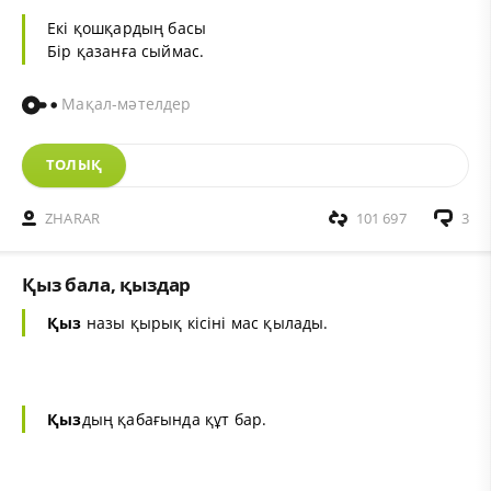
Екі қошқардың басы
Бір қазанға сыймас.
Мақал-мәтелдер
ТОЛЫҚ
ZHARAR
101 697
3
Қыз бала, қыздар
Қыз
назы қырық кісіні мас қылады.
Қыз
дың қабағында құт бар.