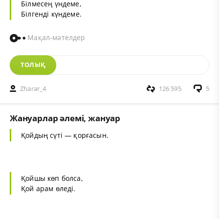
Білмесең үндеме,
Білгенді күндеме.
Мақал-мәтелдер
ТОЛЫҚ
Zharar_4
126 595
5
Жануарлар әлемі, жануар
Қойдың сүті — қорғасын.
Қойшы көп болса,
Қой арам өледі.