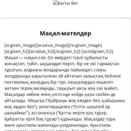
Мақал-мәтелдер
[xcgiven_image][xcvalue_image][/xcgiven_image]
[xcgiven_h2][xcvalue_h2][/xcgiven_h2] [xcnotgiven_h2]
Мақал — нақыл сөз. Ол өмірдегі түрлі құбылысты
жинақтап, түйіп, ықшамдап беріп, бір не екі тармақтан
тұратын, алдыңғы жолдарында пайымдап, соңғы
жолдарында қорытылған ой айтатын халықтық бейнелі
поэтикалық жанрдың бір түрі, ғасырлардан екшеліп
жеткен терең мазмұнды, тақырып аясы кең сөз мәйегі.
Мақалдар көбіне өлең үлгісінде кейде қара сөзбен де
айтылады. Ұйқасқа (“Қайраңы жоқ көлден без, қайырымы
жоқ ерден без”), аллитерацияға (“Етігін шешпей ер
шыңаймас”), ассонансқа (“Қатты жерге қақ тұрар,
Қайратты ерге бақ тұрар”) құрылады. Мақалдар тура
және ауыспалы мағынада қолданылады. Ауыспалы