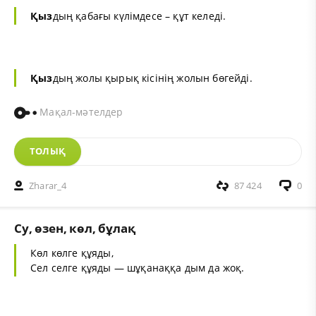
Қыз
дың қабағы күлімдесе – құт келеді.
Қыз
дың жолы қырық кісінің жолын бөгейді.
Мақал-мәтелдер
ТОЛЫҚ
Zharar_4
87 424
0
Су, өзен, көл, бұлақ
Көл көлге құяды,
Сел селге құяды — шұқанаққа дым да жоқ.