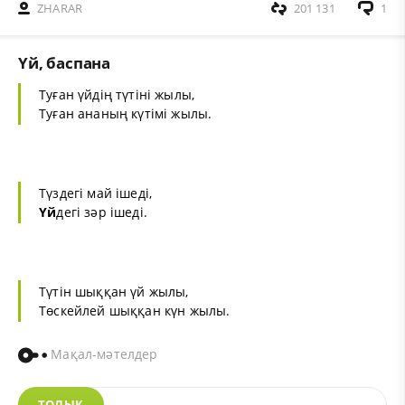
ZHARAR
201 131
1
Үй, баспана
Туған үйдің түтіні жылы,
Туған ананың күтімі жылы.
Түздегі май ішеді,
Үй
дегі зәр ішеді.
Түтін шыққан үй жылы,
Төскейлей шыққан күн жылы.
Мақал-мәтелдер
ТОЛЫҚ