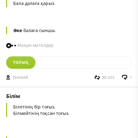
Бала далаға қарыз.
Әке
балаға сыншы.
Мақал-мәтелдер
ТОЛЫҚ
ZHARAR
80 333
1
Білім
Білетінің бір тоғыз,
Білмейтінің тоқсан тоғыз.