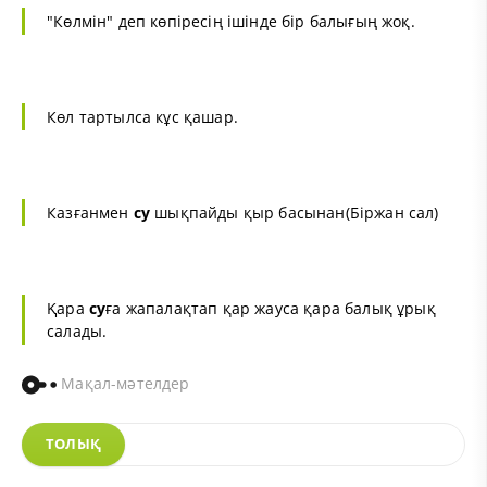
"Көлмін" деп көпіресің ішінде бір балығың жоқ.
Көл тартылса кұс қашар.
Казғанмен
су
шықпайды қыр басынан(Біржан сал)
Қара
су
ға жапалақтап қар жауса қара балық ұрық
салады.
Мақал-мәтелдер
ТОЛЫҚ