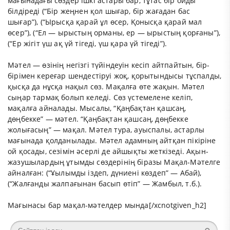
мағынадағы сөздер ішкі астары бар, тұтас бір ойды
білдіреді (“Бір жеңнен қол шығар, бір жағадан бас
шығар”), (“Ырысқа қарай ұл өсер, Қонысқа қарай мал
өсер”), (“Ел — ырыстың орманы, ер — ырыстың қорғаны”),
(“Ер жігіт үш ақ үй тігеді, үш қара үй тігеді”).
Мәтел — өзінің негізгі түйіндеуін кесіп айтпайтын, бір-
бірімен кереғар шендестіруі жоқ, қорытындысы тұспалды,
қысқа да нұсқа нақыл сөз. Мақалға өте жақын. Мәтел
сыңар тармақ болып келеді. Сөз үстемелене келіп,
мақалға айналады. Мысалы, “Қаңбақтан қашсаң,
дөңбекке” — мәтел. “Қаңбақтан қашсаң, дөңбекке
жолығасың” — мақал. Мәтел тура, ауыспалы, астарлы
мағынада қолданылады. Мәтел адамның айтқан пікіріне
ой қосады, сезімін әсерлі де айшықты жеткізеді. Ақын-
жазушылардың ұтымды сөздерінің біразы Мақал-Мәтелге
айналған: (“Ұылымды іздеп, дүниені көздеп” — Абай),
(“Жалғанды жалпағынан басып өтіп” — Жамбыл, т.б.).
Мағынасы бар мақал-мәтелдер мында
[/xcnotgiven_h2]