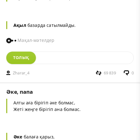
Ақыл
базарда сатылмайды.
Мақал-мәтелдер
ТОЛЫҚ
Zharar_4
69 839
0
Әке, папа
Алты аға бірігіп әке болмас,
Жеті жеңге бірігіп ана болмас.
Әке
балаға қарыз,