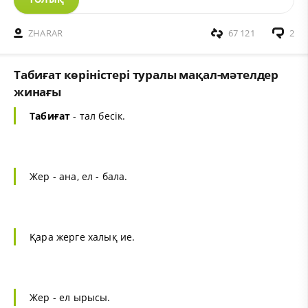
ZHARAR
67 121
2
Табиғат көріністері туралы мақал-мәтелдер
жинағы
Табиғат
- тал бесік.
Жер - ана, ел - бала.
Қара жерге халық ие.
Жер - ел ырысы.