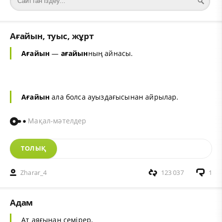
Ағайын, туыс, жұрт
Ағайын
—
ағайын
ның айнасы.
Ағайын
ала болса ауыздағысынан айрылар.
Мақал-мәтелдер
ТОЛЫҚ
Zharar_4
123 037
1
Адам
Ат аяғынан семірер,