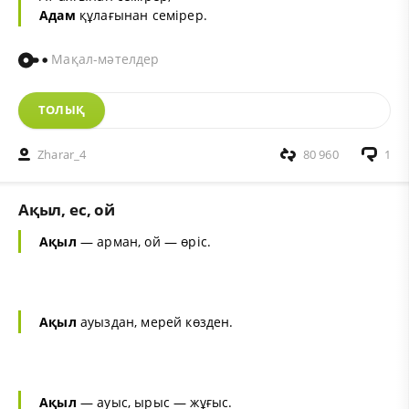
Адам
құлағынан семірер.
Мақал-мәтелдер
ТОЛЫҚ
Zharar_4
80 960
1
Ақыл, ес, ой
Ақыл
— арман, ой — өріс.
Ақыл
ауыздан, мерей көзден.
Ақыл
— ауыс, ырыс — жұғыс.