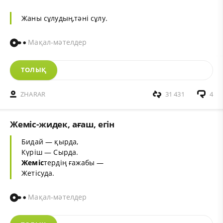
Жаны сұлудың,тәні сұлу.
Мақал-мәтелдер
ТОЛЫҚ
ZHARAR
31 431
4
Жеміс-жидек, ағаш, егін
Бидай — қырда,
Күріш — Сырда.
Жеміс
тердің ғажабы —
Жетісуда.
Мақал-мәтелдер