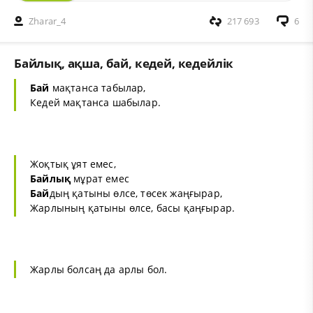
Zharar_4
217 693
6
Байлық, ақша, бай, кедей, кедейлік
Бай
мақтанса табылар,
Кедей мақтанса шабылар.
Жоқтық ұят емес,
Бай
лық
мұрат емес
Бай
дың қатыны өлсе, төсек жаңғырар,
Жарлының қатыны өлсе, басы қаңғырар.
Жарлы болсаң да арлы бол.