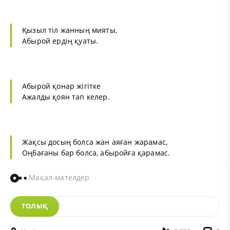
Қызыл тіл жанның мияты,
Абырой ердің қуаты.
Абырой қонар жігітке
Ажалды қоян тап келер.
Жақсы досың болса жан аяған жарамас,
Оңбағаны бар болса, абыройға қарамас.
Мақал-мәтелдер
ТОЛЫҚ