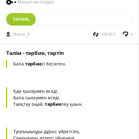
Мақал-мәтелдер
ТОЛЫҚ
Zharar_4
100 827
0
Тәлім - тәрбие, тәртіп
Бала
тәрбие
сі бесіктен.
Қар қылаумен өседі,
Бала сылаумен өседі.
Таяқтау оңай,
тәрбие
леу қиын.
Тұңғышыңды дұрыс үйретсең,
Соңғылары өздері үйренеді.