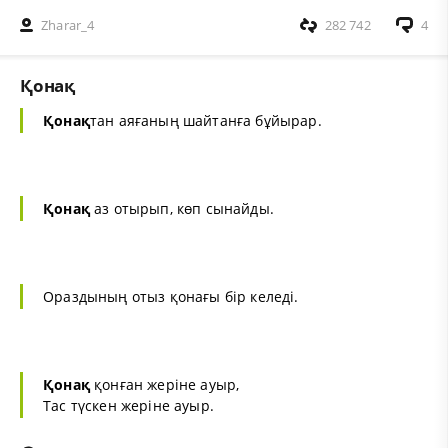
Zharar_4
282 742
4
Қонақ
Қонақ
тан аяғаның шайтанға бұйырар.
Қонақ
аз отырып, көп сынайды.
Ораздының отыз қонағы бір келеді.
Қонақ
қонған жеріне ауыр,
Тас түскен жеріне ауыр.