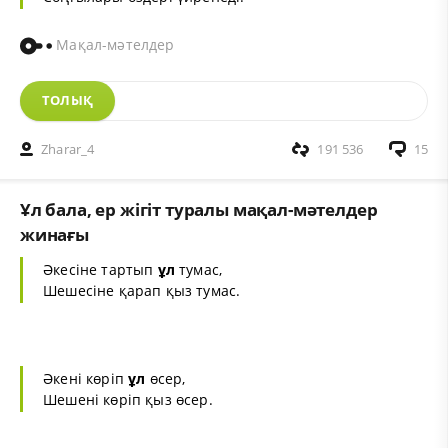
Мақал-мәтелдер
ТОЛЫҚ
Zharar_4
191 536
15
Ұл бала, ер жігіт туралы мақал-мәтелдер
жинағы
Әкесіне тартып
ұл
тумас,
Шешесіне қарап қыз тумас.
Әкені көріп
ұл
өсер,
Шешені көріп қыз өсер.