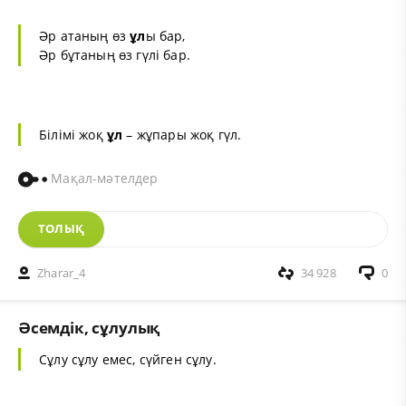
Әр атаның өз
ұл
ы бар,
Әр бұтаның өз гүлі бар.
Білімі жоқ
ұл
– жұпары жоқ гүл.
Мақал-мәтелдер
ТОЛЫҚ
Zharar_4
34 928
0
Әсемдік, сұлулық
Сұлу сұлу емес, сүйген сұлу.