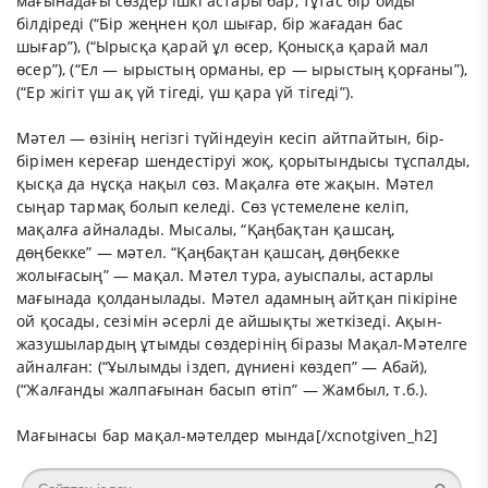
мағынадағы сөздер ішкі астары бар, тұтас бір ойды
білдіреді (“Бір жеңнен қол шығар, бір жағадан бас
шығар”), (“Ырысқа қарай ұл өсер, Қонысқа қарай мал
өсер”), (“Ел — ырыстың орманы, ер — ырыстың қорғаны”),
(“Ер жігіт үш ақ үй тігеді, үш қара үй тігеді”).
Мәтел — өзінің негізгі түйіндеуін кесіп айтпайтын, бір-
бірімен кереғар шендестіруі жоқ, қорытындысы тұспалды,
қысқа да нұсқа нақыл сөз. Мақалға өте жақын. Мәтел
сыңар тармақ болып келеді. Сөз үстемелене келіп,
мақалға айналады. Мысалы, “Қаңбақтан қашсаң,
дөңбекке” — мәтел. “Қаңбақтан қашсаң, дөңбекке
жолығасың” — мақал. Мәтел тура, ауыспалы, астарлы
мағынада қолданылады. Мәтел адамның айтқан пікіріне
ой қосады, сезімін әсерлі де айшықты жеткізеді. Ақын-
жазушылардың ұтымды сөздерінің біразы Мақал-Мәтелге
айналған: (“Ұылымды іздеп, дүниені көздеп” — Абай),
(“Жалғанды жалпағынан басып өтіп” — Жамбыл, т.б.).
Мағынасы бар мақал-мәтелдер мында
[/xcnotgiven_h2]