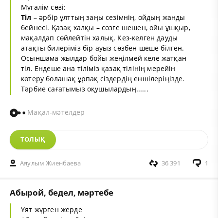
Мұғалім сөзі:
Тіл
– әрбір ұлттың заңы сезімнің, ойдың жанды
бейнесі. Қазақ халқы – сөзге шешен, ойы ұшқыр,
мақалдап сөйлейтін халық. Кез-келген дауды
атақты билеріміз бір ауыз сөзбен шеше білген.
Осыншама жылдар бойы жеңілмей келе жатқан
тіл. Ендеше ана тіліміз қазақ тілінің мерейін
көтеру болашақ ұрпақ сіздердің еншілеріңізде.
Тәрбие сағатымыз оқушылардың......
Мақал-мәтелдер
ТОЛЫҚ
Аяулым Жиенбаева
36 391
1
Абырой, бедел, мәртебе
Ұят жүрген жерде