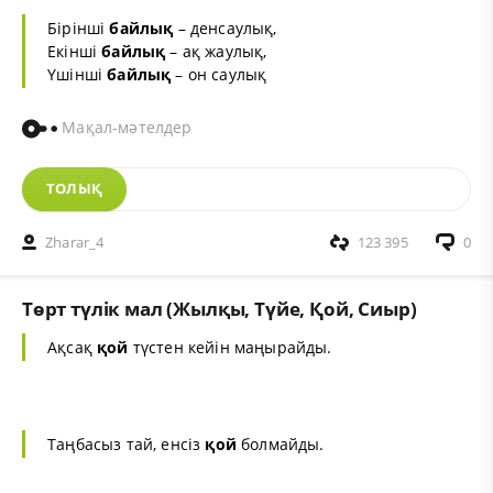
Бірінші
бай
лық
– денсаулық,
Екінші
бай
лық
– ақ жаулық,
Үшінші
бай
лық
– он саулық
Мақал-мәтелдер
ТОЛЫҚ
Zharar_4
123 395
0
Төрт түлік мал (Жылқы, Түйе, Қой, Сиыр)
Ақсақ
қой
түстен кейін маңырайды.
Таңбасыз тай, енсіз
қой
болмайды.