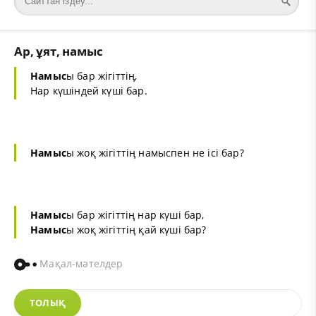
Ар, ұят, намыс
Намыс
ы бар жігіттің,
Нар күшіндей күші бар.
Намыс
ы жоқ жігіттің намыспен не ісі бар?
Намыс
ы бар жігіттің нар күші бар,
Намыс
ы жоқ жігіттің қай күші бар?
Мақал-мәтелдер
ТОЛЫҚ