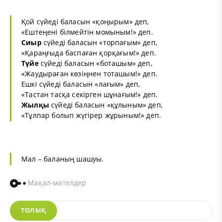
Қой сүйеді баласын «қоңырым» деп,
«Ештеңені білмейтін момыным!» деп.
Сиыр
сүйеді баласын «торпағым» деп,
«Қараңғыда баспаған қорқағым!» деп.
Түйе
сүйеді баласын «боташым» деп,
«Жаудыраған көзіңнен тоташым!» деп.
Ешкі сүйеді баласын «лағым» деп,
«Тастан тасқа секірген шұнағым!» деп.
Жылқы
сүйеді баласын «құлыным» деп,
«Тұлпар болып жүгірер жұрыным!» деп.
Мал
– баланың шашуы.
Мақал-мәтелдер
ТОЛЫҚ