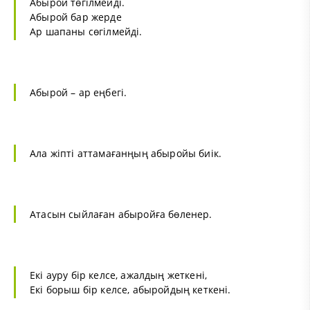
Абырой төгілмейді.
Абырой бар жерде
Ар шапаны сөгілмейді.
Абырой – ар еңбегі.
Ала жіпті аттамағанңың абыройы биік.
Атасын сыйлаған абыройға бөленер.
Екі ауру бір келсе, ажалдың жеткені,
Екі борыш бір келсе, абыройдың кеткені.