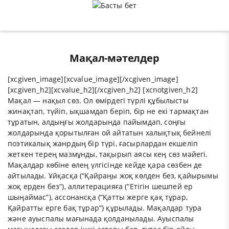
Мақал-мәтелдер
[xcgiven_image][xcvalue_image][/xcgiven_image]
[xcgiven_h2][xcvalue_h2][/xcgiven_h2] [xcnotgiven_h2]
Мақал — нақыл сөз. Ол өмірдегі түрлі құбылысты
жинақтап, түйіп, ықшамдап беріп, бір не екі тармақтан
тұратын, алдыңғы жолдарында пайымдап, соңғы
жолдарында қорытылған ой айтатын халықтық бейнелі
поэтикалық жанрдың бір түрі, ғасырлардан екшеліп
жеткен терең мазмұнды, тақырып аясы кең сөз мәйегі.
Мақалдар көбіне өлең үлгісінде кейде қара сөзбен де
айтылады. Ұйқасқа (“Қайраңы жоқ көлден без, қайырымы
жоқ ерден без”), аллитерацияға (“Етігін шешпей ер
шыңаймас”), ассонансқа (“Қатты жерге қақ тұрар,
Қайратты ерге бақ тұрар”) құрылады. Мақалдар тура
және ауыспалы мағынада қолданылады. Ауыспалы