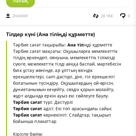
ТОЛЫҚ
ZHARAR
28 188
0
Тілдер күні (Ана тіліңді құрметте)
Тәрбие сағат тақырыбы:
Ана тіл
іңді құрметте
Тәрбие сағат мақсаты: Оқушыларға мемлекеттік
тілдің өркендеп, оянуына, мемлекеттік тілімізді
сүюге, мемлекеттік тілді аяққа баспай, мәртебесін
биік ұстау жөнінде, әр ұлттың өзіндік
ерекшеліктері, салт-дәстүрі, діні, тіл ерекшелігі
болатынын түсіндіру. Оқушылардың ой-өрісін,
дүниетанымын кеңейту, сөздік қорын молайту,
жұрт алдында еркін ауыз екі сөйлеуге баулу.
Тәрбие сағат
түрі: Дәстүрлі
Тәрбие сағат
әдісі: Екі топ арасындағы сайыс
Тәрбие сағат
көрнекілігі: Слайдтар, тақырып
бойынша плакаттар
Кіріспе бөлім: