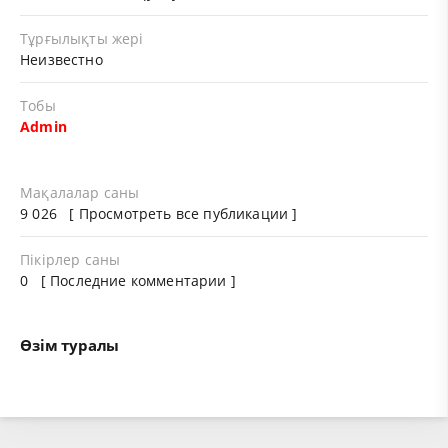
Тұрғылықты жері
Неизвестно
Тобы
Admin
Мақалалар саны
9 026 [
Просмотреть все публикации
]
Пікірлер саны
0 [ Последние комментарии ]
Өзім туралы