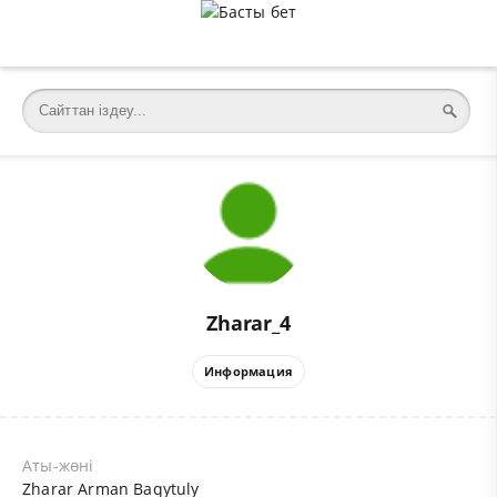
Zharar_4
Информация
Аты-жөні
Zharar Arman Baqytuly