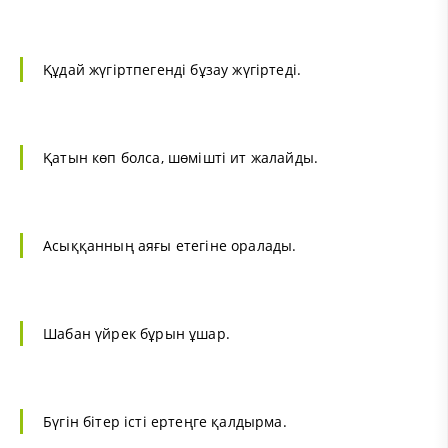
Құдай жүгіртпегенді бұзау жүгіртеді.
Қатын көп болса, шөмішті ит жалайды.
Асыққанның аяғы етегіне оралады.
Шабан үйрек бұрын ұшар.
Бүгін бітер істі ертеңге қалдырма.