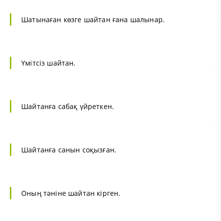
Шатынаған көзге шайтан ғана шалынар.
Үмітсіз шайтан.
Шайтанға сабақ үйреткен.
Шайтанға санын соқызған.
Оның тәніне шайтан кірген.