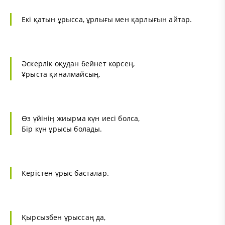
Екі қатын ұрысса, ұрлығы мен қарлығын айтар.
Әскерлік оқудан бейнет көрсең,
Ұрыста қиналмайсың.
Өз үйінің жиырма күн иесі болса,
Бір күн ұрысы болады.
Керістен ұрыс басталар.
Қырсызбен ұрыссаң да,