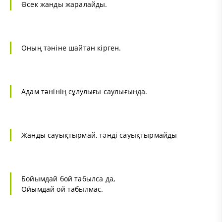
Өсек жанды жаралайды.
Оның тәніне шайтан кірген.
Адам тәнінің сұлулығы саулығында.
Жанды сауықтырмай, тәнді сауықтырмайды
Бойымдай бой табылса да,
Ойымдай ой табылмас.