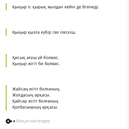
Қыңыр іс қырық жылдан кейін де білінеді.
Қыңыр қызға күбір сөз ілескіш.
Қисық ағаш үй болмас,
Қыңыр жігіт би болмас.
Жайсаң жігіт болғаның,
Жолдасың арқасы.
Қайсар жігіт болғаның
Қолбасыңның арқасы.
Мақал-мәтелдер