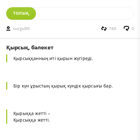
ТОЛЫҚ
nurgul95
740
0
Қырсық, бәлекет
Қырсыққанның иті қырын жүгіреді.
Бір күн ұрыстың қырық күндік қырсығы бар.
Қырыққа жетті –
Қырсыққа жетті.