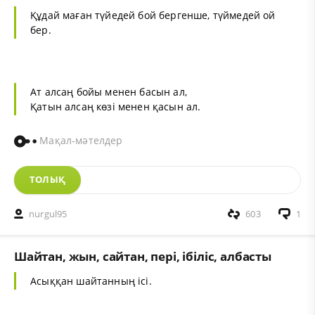
Құдай маған түйедей бой бергенше, түймедей ой
бер.
Ат алсаң бойы менен басын ал,
Қатын алсаң көзі менен қасын ал.
Мақал-мәтелдер
ТОЛЫҚ
nurgul95
603
1
Шайтан, жын, сайтан, пері, ібіліс, албасты
Асыққан шайтанның ісі.