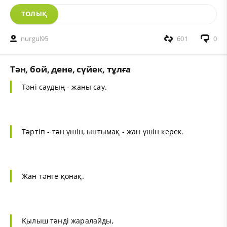
ТОЛЫҚ
nurgul95
601
0
Тән, бой, дене, сүйек, тұлға
Тәні саудың - жаны сау.
Тәртіп - тән үшін, ынтымақ - жан үшін керек.
Жан тәнге қонақ.
Қылыш тәнді жаралайды,