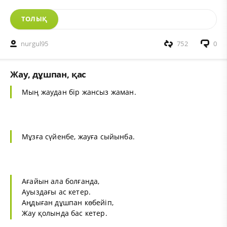
ТОЛЫҚ
nurgul95
752
0
Жау, дұшпан, қас
Мың жаудан бір жансыз жаман.
Мұзға сүйенбе, жауға сыйынба.
Ағайын ала болғанда,
Ауыздағы ас кетер.
Аңдыған дұшпан көбейіп,
Жау қолында бас кетер.