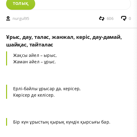
ТОЛЫҚ
nurgul95
606
0
Ұрыс, дау, талас, жанжал, керіс, дау-дамай,
шайқас, тайталас
Жақсы әйел – ырыс,
Жаман әйел – ұрыс.
Ерлі-байлы ұрысар да, керісер,
Көрісер де келісер.
Бір күн ұрыстың қырық күндік қырсығы бар.