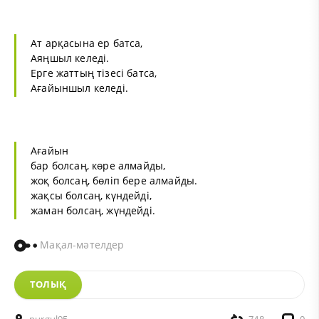
Ат арқасына ер батса,
Аяңшыл келеді.
Ерге жаттың тізесі батса,
Ағайыншыл келеді.
Ағайын
бар болсаң, көре алмайды,
жоқ болсаң, бөліп бере алмайды.
жақсы болсаң, күндейді,
жаман болсаң, жүндейді.
Мақал-мәтелдер
ТОЛЫҚ