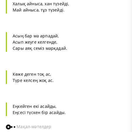
Халық айныса, хан түзейді,
Май айныса, тұз түзейді.
Асың бар ма арпадай,
Асып жеуге келгенде,
Сары аяқ семіз марқадай.
Көже деген тоқ ас,
Түре келсең жоқ ас.
Еңкейген екі асайды,
Еңсесі түскен бір асайды.
Мақал-мәтелдер