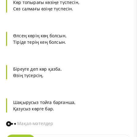
Көр топырағы көзіңе түспесін,
Сөз салмағы өзіңе түспесін.
Өлсең көрің көң болсын,
Тіріде терің кең болсын.
Біреуге деп көр қазба,
Өзің түсерсің.
Шақырусыз тойға барғанша,
Қазусыз көрге бар.
Мақал-мәтелдер