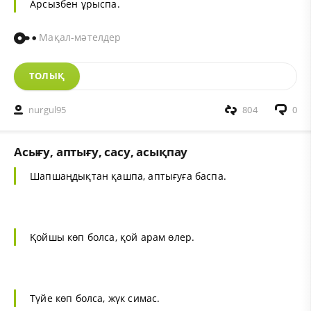
Арсызбен ұрыспа.
Мақал-мәтелдер
ТОЛЫҚ
nurgul95
804
0
Асығу, аптығу, сасу, асықпау
Шапшаңдықтан қашпа, аптығуға баспа.
Қойшы көп болса, қой арам өлер.
Түйе көп болса, жүк симас.