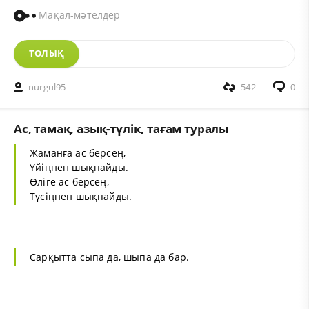
Мақал-мәтелдер
ТОЛЫҚ
nurgul95
542
0
Ас, тамақ, азық-түлік, тағам туралы
Жаманға ас берсең,
Үйіңнен шықпайды.
Өліге ас берсең,
Түсіңнен шықпайды.
Сарқытта сыпа да, шыпа да бар.