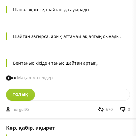
Шапалақ жесе, шайтан да ауырады.
Шайтан азғырса, арық аттамай-ақ аяғың сынады.
Бейтаныс кісіден таныс шайтан артық.
Мақал-мәтелдер
ТОЛЫҚ
nurgul95
670
0
Көр, қабір, ақырет