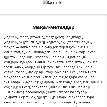
Мақал-мәтелдер
[xcgiven_image][xcvalue_image][/xcgiven_image]
[xcgiven_h2][xcvalue_h2][/xcgiven_h2] [xcnotgiven_h2]
Мақал — нақыл сөз. Ол өмірдегі түрлі құбылысты
жинақтап, түйіп, ықшамдап беріп, бір не екі тармақтан
тұратын, алдыңғы жолдарында пайымдап, соңғы
жолдарында қорытылған ой айтатын халықтық бейнелі
поэтикалық жанрдың бір түрі, ғасырлардан екшеліп
жеткен терең мазмұнды, тақырып аясы кең сөз мәйегі.
Мақалдар көбіне өлең үлгісінде кейде қара сөзбен де
айтылады. Ұйқасқа (“Қайраңы жоқ көлден без, қайырымы
жоқ ерден без”), аллитерацияға (“Етігін шешпей ер
шыңаймас”), ассонансқа (“Қатты жерге қақ тұрар,
Қайратты ерге бақ тұрар”) құрылады. Мақалдар тура
және ауыспалы мағынада қолданылады. Ауыспалы