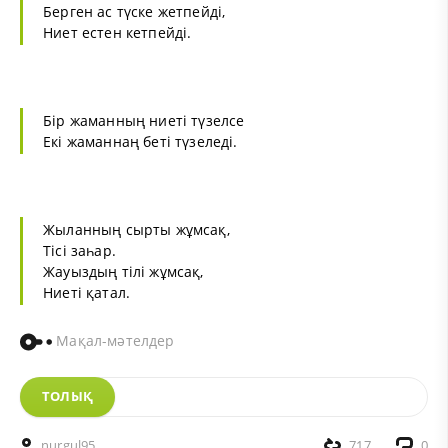
Берген ас түске жетпейді,
Ниет естен кетпейді.
Бір жаманның ниеті түзелсе
Екі жаманнаң беті түзеледі.
Жыланның сырты жұмсақ,
Тісі заһар.
Жауыздың тілі жұмсақ,
Ниеті қатал.
Мақал-мәтелдер
ТОЛЫҚ
nurgul95
717
0