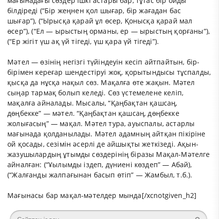
мағынадағы сөздер ішкі астары бар, тұтас бір ойды
білдіреді (“Бір жеңнен қол шығар, бір жағадан бас
шығар”), (“Ырысқа қарай ұл өсер, Қонысқа қарай мал
өсер”), (“Ел — ырыстың орманы, ер — ырыстың қорғаны”),
(“Ер жігіт үш ақ үй тігеді, үш қара үй тігеді”).
Мәтел — өзінің негізгі түйіндеуін кесіп айтпайтын, бір-
бірімен кереғар шендестіруі жоқ, қорытындысы тұспалды,
қысқа да нұсқа нақыл сөз. Мақалға өте жақын. Мәтел
сыңар тармақ болып келеді. Сөз үстемелене келіп,
мақалға айналады. Мысалы, “Қаңбақтан қашсаң,
дөңбекке” — мәтел. “Қаңбақтан қашсаң, дөңбекке
жолығасың” — мақал. Мәтел тура, ауыспалы, астарлы
мағынада қолданылады. Мәтел адамның айтқан пікіріне
ой қосады, сезімін әсерлі де айшықты жеткізеді. Ақын-
жазушылардың ұтымды сөздерінің біразы Мақал-Мәтелге
айналған: (“Ұылымды іздеп, дүниені көздеп” — Абай),
(“Жалғанды жалпағынан басып өтіп” — Жамбыл, т.б.).
Мағынасы бар мақал-мәтелдер мында
[/xcnotgiven_h2]