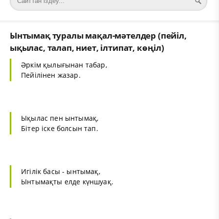
Ынтымақ туралы мақал-мәтелдер (пейіл,
ықылас, талап, ниет, ілтипат, көңіл)
Әркім қылығынан табар,
Пейілінен жазар.
Ықылас пен ынтымақ,
Бітер іске болсын тап.
Игілік басы - ынтымақ,
Ынтымақты елде күншуақ.