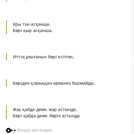
Ұры түн асқанша,
Бөрі қыр асқанша.
Иттің ұлығанын бөрі есітпес.
Бөріден қорыққан орманға бармайды.
Жау қайда деме, жар астында,
Бөрі қайда деме, бөрік астында.
Мақал-мәтелдер