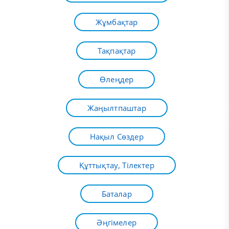
Жұмбақтар
Тақпақтар
Өлеңдер
Жаңылтпаштар
Нақыл Сөздер
Құттықтау, Тілектер
Баталар
Әңгімелер