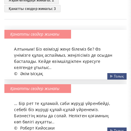
Ақын өлеңдері жинағы: 2
Қанатты сөздер жинағы: 3
Қанатты сөздер жинағы
Алтыным! Біз өзімізді жеңе білеміз бе? Өз
үнімізге құлақ аспаймыз, жеңілісіміз де осыдан
басталады. Кейде өзімшілдікпен күресуге
келгенде ұтылыс..
©
Әкім Ысқақ
ᐈ
Толық
Қанатты сөздер жинағы
… Бір рет те құламай, сәби жүруді үйренбейді,
себебі біз жүруді құлай-құлай үйренеміз.
Бизнестің жолы да солай. Неліктен қоғамның
көп бөлігі ауқатты..
©
Роберт Кийосаки
ᐈ
Толық