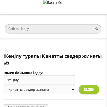
�meta charset="utf-8">
Жеңілу туралы Қанатты сөздер жинағы
✍️
Ілмек бойынша іздеу:
ІЗДЕУ