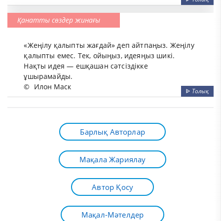
Қанатты сөздер жинағы
«Жеңілу қалыпты жағдай» деп айтпаңыз. Жеңілу
қалыпты емес. Тек, ойыңыз, идеяңыз шикі.
Нақты идея — ешқашан сәтсіздікке
ұшырамайды.
©
Илон Маск
ᐈ
Толық
Барлық Авторлар
Мақала Жариялау
Автор Қосу
Мақал-Мәтелдер