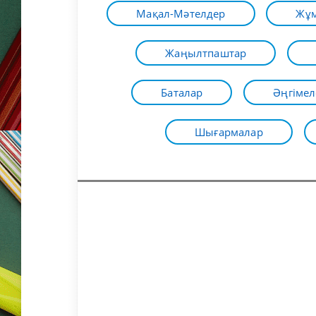
Мақал-Мәтелдер
Жұм
Жаңылтпаштар
Баталар
Әңгімел
Шығармалар