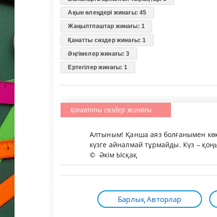
Ақын өлеңдері жинағы: 45
Жаңылтпаштар жинағы: 1
Қанатты сөздер жинағы: 1
Әңгімелер жинағы: 3
Ертегілер жинағы: 1
Қанатты сөздер жинағы
Алтыным! Қанша аяз болғанымен кө
күзге айналмай тұрмайды. Күз – қоң
©
Әкім Ысқақ
Барлық Авторлар