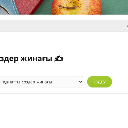
өздер жинағы ✍️
ІЗДЕУ