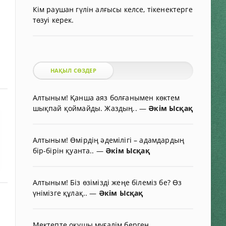
Кім раушан гүлін алғысы келсе, тікенектерге
төзуі керек.
НАҚЫЛ СӨЗДЕР
Алтыным! Қанша аяз болғанымен көктем
шықпай қоймайды. Жаздың..
—
Әкім Ысқақ
Алтыным! Өмірдің әдемілігі – адамдардың
бір-бірін қуанта..
—
Әкім Ысқақ
Алтыным! Біз өзімізді жеңе білеміз бе? Өз
үнімізге құлақ..
—
Әкім Ысқақ
Мектепте оқушы мұғалім берген