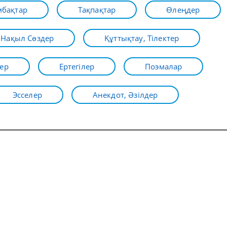
бақтар
Тақпақтар
Өлеңдер
Нақыл Сөздер
Құттықтау, Тілектер
ер
Ертегілер
Поэмалар
Эсселер
Анекдот, Әзілдер