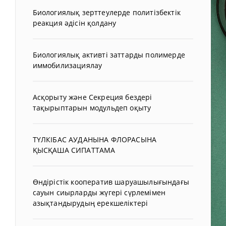
Биологиялық зерттеулерде политізбектік
реакция әдісін қолдану
Биологиялық активті заттарды полимерде
иммобилизациялау
Асқорыту және Секреция бездері
тақырыптарын модульдеп оқыту
ТҮЛКІБАС АУДАНЫНА ФЛОРАСЫНА
ҚЫСҚАША СИПАТТАМА
Өндірістік кооператив шаруашылығындағы
сауын сиырларды жүгері сүрлемімен
азықтандырудың ерекшеліктері