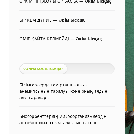
ӘРКІМНІІҢ ЖОЛЫ ӘР БАСҚА
—
Әкім Ысқақ
БІР КЕМ ДҮНИЕ
—
Әкім Ысқақ
ӨМІР ҚАЙТА КЕЛМЕЙДІ
—
Әкім Ысқақ
СОҢҒЫ ҚОСЫЛҒАНДАР
Білімгерлерде теміртапшылығы
анемиясының таралуы және оның алдын
алу шаралары
Биосорбенттердің микроорганизмдердің
антибиотикке сезімталдығына әсері