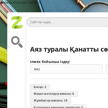
�meta charset="utf-8">
Аяз туралы Қанатты с
Ілмек бойынша іздеу:
Басқа: 2
Мақал-мәтелдер жинағы: 6
Жұмбақтар жинағы: 16
Балаларға арналған тақпақтар: 5