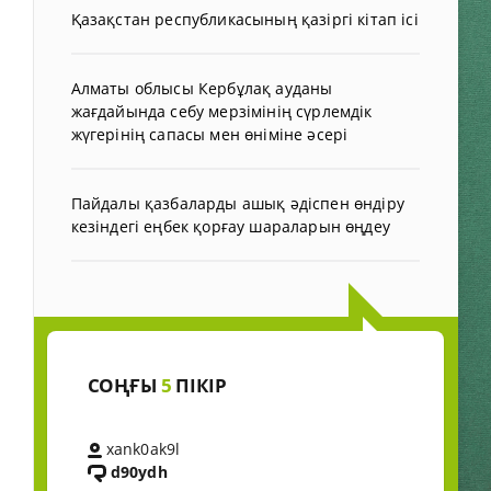
Қазақстан республикасының қазіргі кітап ісі
Алматы облысы Кербұлақ ауданы
жағдайында себу мерзімінің сүрлемдік
жүгерінің сапасы мен өніміне әсері
Пайдалы қазбаларды ашық әдіспен өндіру
кезіндегі еңбек қорғау шараларын өңдеу
СОҢҒЫ
5
ПІКІР
xank0ak9l
d90ydh