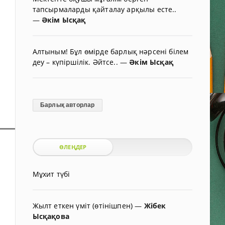
тапсырмаларды қайталау арқылы есте..
—
Әкім Ысқақ
Алтыным! Бұл өмірде барлық нәрсені білем
деу – күпіршілік. Әйтсе..
—
Әкім Ысқақ
Барлық авторлар
ӨЛЕҢДЕР
Мұхит түбі
Жылт еткен үміт (өтінішпен)
—
Жібек
Ысқақова