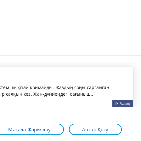
ктем шықпай қоймайды. Жаздың соңы сарғайған
ыр салқын кез. Жан-дүниеңдегі сағыныш..
ᐈ
Толық
Мақала Жариялау
Автор Қосу