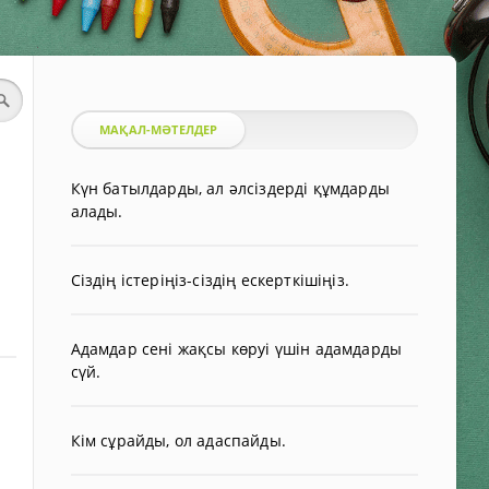
МАҚАЛ-МӘТЕЛДЕР
Күн батылдарды, ал әлсіздерді құмдарды
алады.
Сіздің істеріңіз-сіздің ескерткішіңіз.
Адамдар сені жақсы көруі үшін адамдарды
сүй.
Кім сұрайды, ол адаспайды.