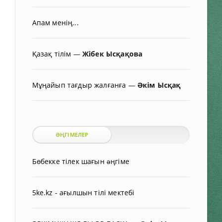
Апам менің...
Қазақ тілім
—
Жібек Ысқақова
Мұңайып тағдыр жалғанға
—
Әкім Ысқақ
ӘҢГІМЕЛЕР
Бөбекке тілек шағын əңгіме
5ke.kz - ағылшын тілі мектебі