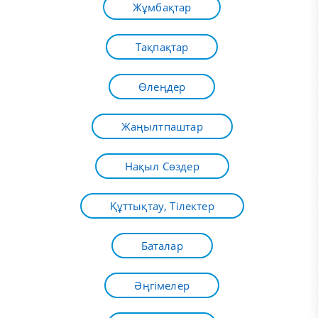
Жұмбақтар
Тақпақтар
Өлеңдер
Жаңылтпаштар
Нақыл Сөздер
Құттықтау, Тілектер
Баталар
Әңгімелер