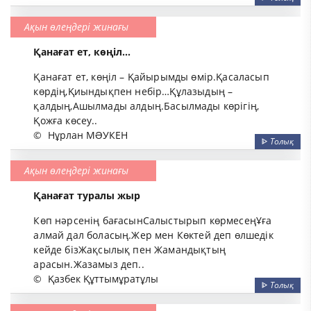
Ақын өлеңдері жинағы
Қанағат ет, көңiл...
Қанағат ет, көңiл – Қайырымды өмiр.Қасаласып
көрдiң,Қиындықпен небiр…Құлазыдың –
қалдың,Ашылмады алдың.Басылмады көрiгiң,
Қожға көсеу..
©
Нұрлан МƏУКЕН
ᐈ
Толық
Ақын өлеңдері жинағы
Қанағат туралы жыр
Көп нәрсенің бағасынСалыстырып көрмесеңҰға
алмай дал боласың.Жер мен Көктей деп өлшедік
кейде бізЖақсылық пен Жамандықтың
арасын.Жазамыз деп..
©
Қазбек Құттымұратұлы
ᐈ
Толық