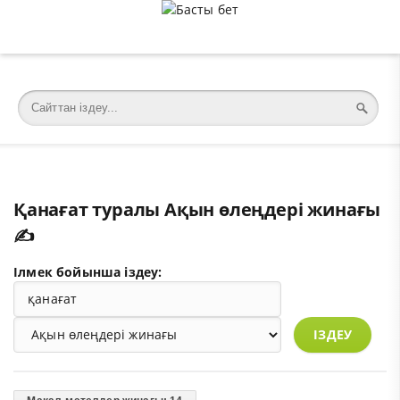
�meta charset="utf-8">
Қанағат туралы Ақын өлеңдері жинағы
✍️
Ілмек бойынша іздеу:
ІЗДЕУ