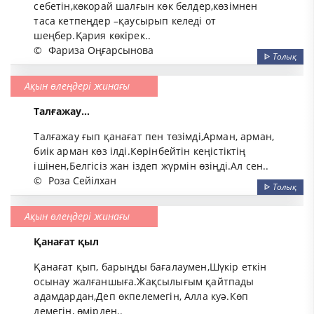
себетін,көкорай шалғын көк белдер,көзімнен
таса кетпеңдер –қаусырып келеді от
шеңбер.Қария көкірек..
©
Фариза Оңғарсынова
ᐈ
Толық
Ақын өлеңдері жинағы
Талғажау...
Талғажау ғып қанағат пен төзімді,Арман, арман,
биік арман көз ілді.Көрінбейтін кеңістіктің
ішінен,Белгісіз жан іздеп жүрмін өзіңді.Ал сен..
©
Роза Сейілхан
ᐈ
Толық
Ақын өлеңдері жинағы
Қанағат қыл
Қанағат қып, барыңды бағалаумен,Шүкір еткін
осынау жалғаншыға.Жақсылығым қайтпады
адамдардан,Деп өкпелемегін, Алла куә.Көп
демегін, өмірден..