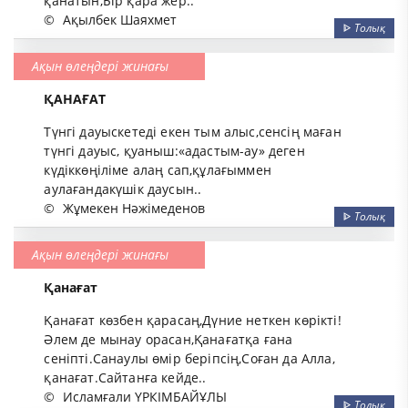
қанатын,Бір қара жер..
©
Ақылбек Шаяхмет
ᐈ
Толық
Ақын өлеңдері жинағы
ҚАНАҒАТ
Түнгі дауыскетеді екен тым алыс,сенсің маған
түнгі дауыс, қуаныш:«адастым-ау» деген
күдіккөңіліме алаң сап,құлағыммен
аулағандакүшік даусын..
©
Жұмекен Нәжімеденов
ᐈ
Толық
Ақын өлеңдері жинағы
Қанағат
Қанағат көзбен қарасаң,Дүние неткен көрікті!
Әлем де мынау орасан,Қанағатқа ғана
сеніпті.Санаулы өмір беріпсің,Соған да Алла,
қанағат.Сайтанға кейде..
©
Исламғали ҮРКІМБАЙҰЛЫ
ᐈ
Толық