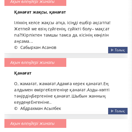
Ақын өлеңдері жинағы
Қанағат жақсы, қанағат
Іліккің келсе жақсы атқа, ісіңді ешбір ақсатпа!
Жетпей ме өзің сүйгенің, сүйікті болу– мақсат
па?!Кірпіктен тамшы тамса да, кісінің көңілін
аңсама...
©
Сабырхан Асанов
ᐈ
Толық
Ақын өлеңдері жинағы
Қанағат
О, жамағат, жамағат,Адамға керек қанағат.Ең
алдымен өміргеКелгеніңе қанағат.Азды-көпті
тәңірдіңБергеніне қанағат.Шыбын жанның
кеудеңеЕнгеніне..
©
Абдрахман Асылбек
ᐈ
Толық
Ақын өлеңдері жинағы