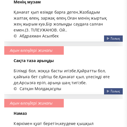
Менің музам
Қанағат қып өзімде барға деген,Жазбадым
жалтақ өлең, заржақ өлең.Оған менің жыртық
жең жырым куә,Бір жолыңды саудаға салған
емен.(3. ТІЛЕУЖАНОВ. Ой..
©
Абдрахман Асылбек
ᐈ
Толық
Ақын өлеңдері жинағы
Сақта таза арыңды
Білімді бол, жоққа басты игізбе,Қайратты бол,
қайғыға бет сүйгіш бе.Қанағат қыл, үлесіңді өте
де,Арсызға еріп, арыңа шаң тигізбе.
©
Сатқан Молдақасұлы
ᐈ
Толық
Ақын өлеңдері жинағы
Намаз
Көркімен қуат беретін,кеудеме қышқыл