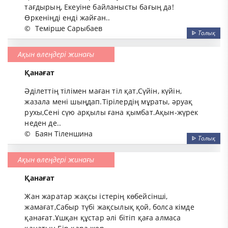
тағдырың, Екеуіне байланысты бағың да!
Өркеніңді енді жайған..
©
Темірше Сарыбаев
ᐈ
Толық
Ақын өлеңдері жинағы
Қанағат
Әділеттің тілімен маған тіл қат,Сүйін, күйін,
жазала мені шыңдап.Тірілердің мұраты, әруақ
рухы,Сені сүю арқылы ғана қымбат.Ақын-жүрек
неден де..
©
Баян Тіленшина
ᐈ
Толық
Ақын өлеңдері жинағы
Қанағат
Жан жаратар жақсы істерің көбейсінші,
жамағат,Сабыр түбі жақсылық қой, болса кімде
қанағат.Ұшқан құстар әлі бітіп қаға алмаса