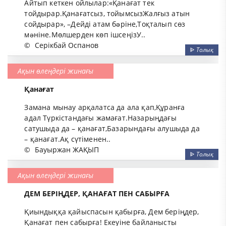
Айтып кеткен ойлылар:«Қанағат тек
тойдырар.Қанағатсыз, тойымсызЖалғыз атын
сойдырар», –Дейді атам бəріне,Тоқталып сөз
мəніне.Мөлшерден көп ішсеңізУ..
©
Серікбай Оспанов
ᐈ
Толық
Ақын өлеңдері жинағы
Қанағат
Замана мынау арқалатса да ала қап,Құранға
адал Түркістандағы жамағат.Назарыңдағы
сатушыда да – қанағат,Базарындағы алушыда да
– қанағат.Ақ сүтіменен..
©
Бауыржан ЖАҚЫП
ᐈ
Толық
Ақын өлеңдері жинағы
ДЕМ БЕРІҢДЕР, ҚАНАҒАТ ПЕН САБЫРҒА
Қиындыққа қайыспасын қабырға, Дем беріңдер,
Қанағат пен сабырға! Екеуіне байланысты