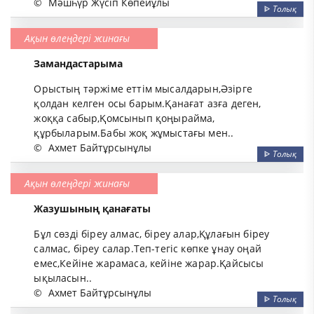
©
Мәшһүр Жүсіп Көпейұлы
ᐈ
Толық
Ақын өлеңдері жинағы
Замандастарыма
Орыстың тәржіме еттім мысалдарын,Әзірге
қолдан келген осы барым.Қанағат азға деген,
жоққа сабыр,Қомсынып қоңырайма,
құрбыларым.Бабы жоқ жұмыстағы мен..
©
Ахмет Байтұрсынұлы
ᐈ
Толық
Ақын өлеңдері жинағы
Жазушының қанағаты
Бұл сөзді біреу алмас, біреу алар,Құлағын біреу
салмас, біреу салар.Теп-тегіс көпке ұнау оңай
емес,Кейіне жарамаса, кейіне жарар.Қайсысы
ықыласын..
©
Ахмет Байтұрсынұлы
ᐈ
Толық