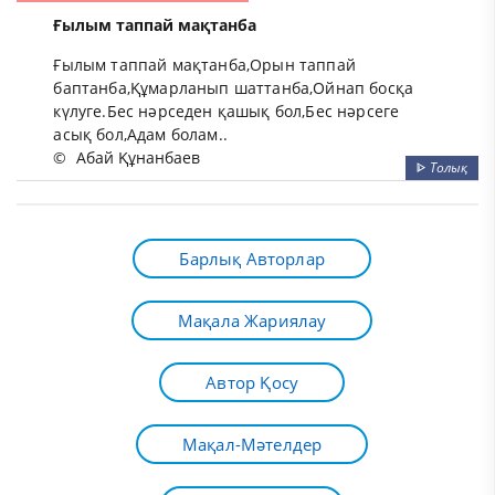
Ғылым таппай мақтанба
Ғылым таппай мақтанба,Орын таппай
баптанба,Құмарланып шаттанба,Ойнап босқа
күлуге.Бес нәрседен қашық бол,Бес нәрсеге
асық бол,Адам болам..
©
Абай Құнанбаев
ᐈ
Толық
Барлық Авторлар
Мақала Жариялау
Автор Қосу
Мақал-Мәтелдер