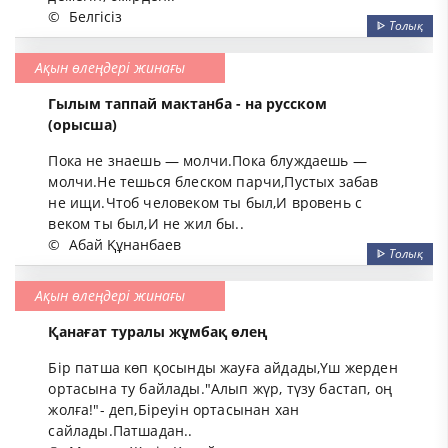
©
Белгісіз
ᐈ
Толық
Ақын өлеңдері жинағы
Гылым таппай мактанба - на русском
(орысша)
Пока не знаешь — молчи.Пока блуждаешь —
молчи.Не тешься блеском парчи,Пустых забав
не ищи.Чтоб человеком ты был,И вровень с
веком ты был,И нe жил бы..
©
Абай Құнанбаев
ᐈ
Толық
Ақын өлеңдері жинағы
Қанағат туралы жұмбақ өлең
Бір патша көп қосынды жауға айдады,Үш жерден
ортасына ту байлады."Алып жүр, түзу бастап, оң
жолға!"- деп,Біреуін ортасынан хан
сайлады.Патшадан..