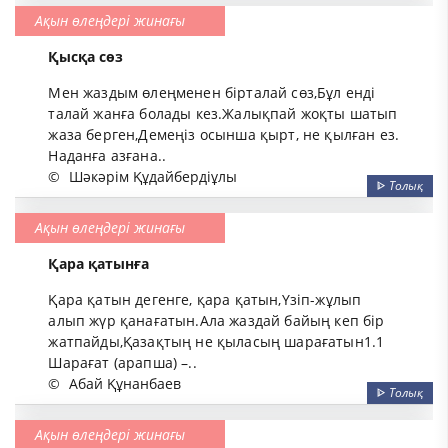
Ақын өлеңдері жинағы
Қысқа сөз
Мен жаздым өлеңменен бiрталай сөз,Бұл ендi
талай жанға болады кез.Жалықпай жоқты шатып
жаза берген,Демеңiз осынша қырт, не қылған ез.
Наданға азғана..
©
Шәкәрім Құдайбердіұлы
ᐈ
Толық
Ақын өлеңдері жинағы
Қара қатынға
Қара қатын дегенге, қара қатын,Үзіп-жұлып
алып жүр қанағатын.Ала жаздай байың кеп бір
жатпайды,Қазақтың не қыласың шарағатын1.1
Шарағат (арапша) –..
©
Абай Құнанбаев
ᐈ
Толық
Ақын өлеңдері жинағы