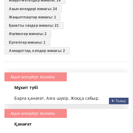
Мақал-мәтелдер жинағы: 14
Ақын өлеңдері жинағы: 24
Жаңылтпаштар жинағы: 1
Қанатты сөздер жинағы: 21
Әңгімелер жинағы: 2
Ертегілер жинағы: 1
Анекдоттар, әзілдер жинағы: 2
Ақын өлеңдері жинағы
Мұхит түбі
Барға қанағат, Азға шүкір, Жоққа сабыр.
ᐈ
Толық
Ақын өлеңдері жинағы
Қанағат