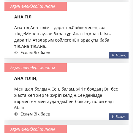
Ақын өлеңдері жинағы
АНА ТІЛ
Ана тіл,Ана тілім – дара тіл,Сөйлемесең сол
тілдеМенен аулақ бара тұр.Ана тіл,Ана тілім –
дара тіл.Аталарым сөйлегенЕң ардақты баба
тіл.Ана тіл,Ана..
©
Есләм Зікібаев
ᐈ
Толық
Ақын өлеңдері жинағы
АНА ТІЛІҢ
Мен шал болдым,Сен, балам, жігіт болдың,Он бес
жаста көп жерге жүріп келдің.Сендейімде
көрмеп ем мен ауданды,Сен болсаң, талай елді
біліп..
©
Есләм Зікібаев
ᐈ
Толық
Ақын өлеңдері жинағы