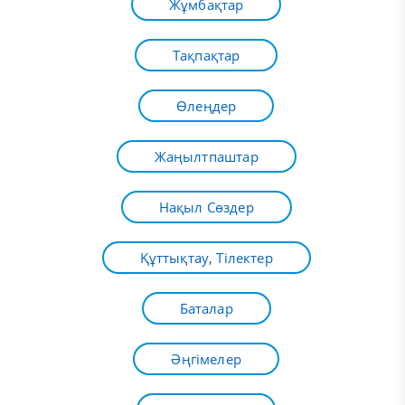
Жұмбақтар
Тақпақтар
Өлеңдер
Жаңылтпаштар
Нақыл Сөздер
Құттықтау, Тілектер
Баталар
Әңгімелер