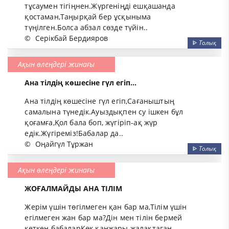
тұсаумен тігіңнен.Жүргеніңді ешқашанда
қостаман,Таңырқай бер ұсқыныма
түңілген.Болса абзал сөзде түйін..
©
Серікбай Бердияров
ᐈ
Толық
Ақын өлеңдері жинағы
Ана тілдің көшесіне гүл егіп...
Ана тілдің көшесіне гүл егіп,Сағаныштың
самалына түнедік.Ауыздықпен су ішкен бұл
қоғамға,Қол бала боп, жүгіріп-ақ жүр
едік.Жүгіреміз!Бабалар да..
©
Оңайгүл Тұржан
ᐈ
Толық
Ақын өлеңдері жинағы
ЖОҒАЛМАЙДЫ АНА ТІЛІМ
Жерім үшін төгілмеген қан бар ма,Тілім үшін
егілмеген жан бар ма?Дін мен тілін бермей
кеткен бабаларКөк қанжары жалақтаған