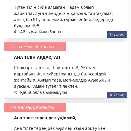
Туған тілін сүйе алмаған – адам болып
жарытпас,Туған жерде ізің қалсын, тайғақтама,
анық бас!Шүлдірлемей, сүрмеленбей, бедеріңді
бүлдірмей,Өз..
©
Айсырға Қилыбаева
ᐈ
Толық
Ақын өлеңдері жинағы
АНА ТІЛІН АРДАҚТАП
Шалғырт тартып, Шау тартпай, Ретімен
қартайып, Жан сүйері жанында Сал-серідей
жантайып, Жұғып таза, мөп-мөлдір Ауылының
ауасын. "Аман-түгел" тілекпен..
©
Қабиболла Сыдиықұлы
ᐈ
Толық
Ақын өлеңдері жинағы
Ана тілге тереңірек үңілмей,
Ана тілге тереңірек үңілмей,Ұзын арқау кең