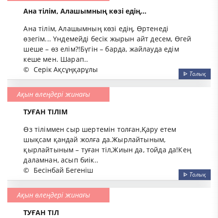
Ана тілім, Алашымның көзі едің...
Ана тілім, Алашымның көзі едің, Өртенеді
өзегім... Үндемейді бесік жырын айт десем, Өгей
шеше – өз елім?!Бүгін – барда, жайлауда едім
кеше мен. Шарап..
©
Серік Ақсұңқарұлы
ᐈ
Толық
Ақын өлеңдері жинағы
ТУҒАН ТІЛІМ
Өз тіліммен сыр шертемін толған,Қару етем
шықсам қандай жолға да.Жырлайтыным,
қырлайтыным – туған тіл,Жиын да, тойда да!Кең
даламнан, асып биік..
©
Бесінбай Бегеніш
ᐈ
Толық
Ақын өлеңдері жинағы
ТУҒАН ТІЛ