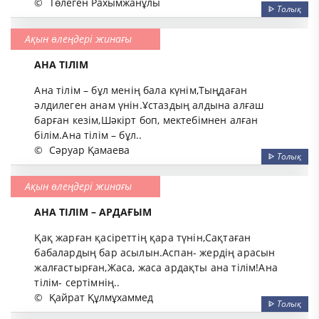
©
Төлеген Рахымжанұлы
ᐈ
Толық
Ақын өлеңдері жинағы
АНА ТIЛIМ
Ана тiлiм – бұл менiң бала күнiм,Тыңдаған
әлдилеген анам үнiн.Ұстаздың алдына алғаш
барған кезiм,Шәкiрт боп, мектебiмнен алған
бiлiм.Ана тiлiм – бұл..
©
Сәруар Қамаева
ᐈ
Толық
Ақын өлеңдері жинағы
АНА ТІЛІМ – АРДАҒЫМ
Қақ жарған қасіреттің қара түнін,Сақтаған
бабалардың бар асылын.Аспан- жердің арасын
жалғастырған,Жаса, жаса ардақты ана тілім!Ана
тілім- сертімнің..
©
Қайрат Құлмұхаммед
ᐈ
Толық