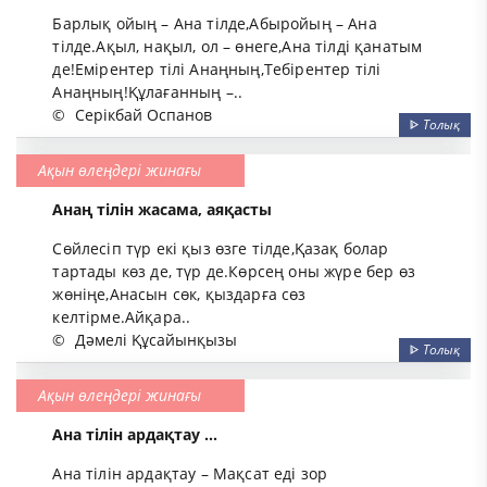
Барлық ойың – Ана тілде,Абыройың – Ана
тілде.Ақыл, нақыл, ол – өнеге,Ана тілді қанатым
де!Емірентер тілі Анаңның,Тебірентер тілі
Анаңның!Құлағанның –..
©
Серікбай Оспанов
ᐈ
Толық
Ақын өлеңдері жинағы
Анаң тілін жасама, аяқасты
Сөйлесіп түр екі қыз өзге тілде,Қазақ болар
тартады көз де, түр де.Көрсең оны жүре бер өз
жөніңе,Анасын сөк, қыздарға сөз
келтірме.Айқара..
©
Дәмелі Құсайынқызы
ᐈ
Толық
Ақын өлеңдері жинағы
Ана тілін ардақтау ...
Ана тілін ардақтау – Мақсат еді зор