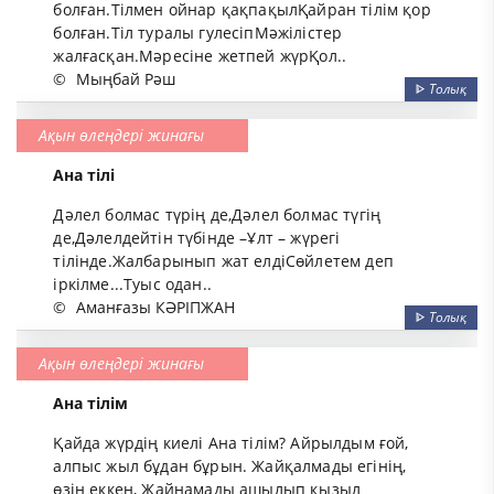
болған.Тілмен ойнар қақпақылҚайран тілім қор
болған.Тіл туралы гулесіпМәжілістер
жалғасқан.Мәресіне жетпей жүрҚол..
©
Мыңбай Рәш
ᐈ
Толық
Ақын өлеңдері жинағы
Ана тілі
Дәлел болмас түрің де,Дәлел болмас түгің
де,Дәлелдейтін түбінде –Ұлт – жүрегі
тілінде.Жалбарынып жат елдіСөйлетем деп
іркілме...Туыс одан..
©
Аманғазы КӘРІПЖАН
ᐈ
Толық
Ақын өлеңдері жинағы
Ана тілім
Қайда жүрдің киелі Ана тілім? Айрылдым ғой,
алпыс жыл бұдан бұрын. Жайқалмады егінің,
өзің еккен, Жайнамады ашылып қызыл