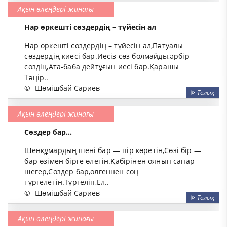
Ақын өлеңдері жинағы
Нар өркешті сөздердің – түйесін ал
Нар өркешті сөздердің – түйесін ал,Пәтуалы
сөздердің киесі бар.Иесіз сөз болмайды,әрбір
сөздің,Ата-баба дейтұғын иесі бар.Қарашы
Тәңір..
©
Шөмішбай Сариев
ᐈ
Толық
Ақын өлеңдері жинағы
Сөздер бар...
Шенқұмардың шені бар — пір көретін,Сөзі бір —
бар өзімен бірге өлетін.Қабірінен оянып сапар
шегер,Сөздер бар,өлгеннен соң
түргелетін.Түргеліп,Ел..
©
Шөмішбай Сариев
ᐈ
Толық
Ақын өлеңдері жинағы