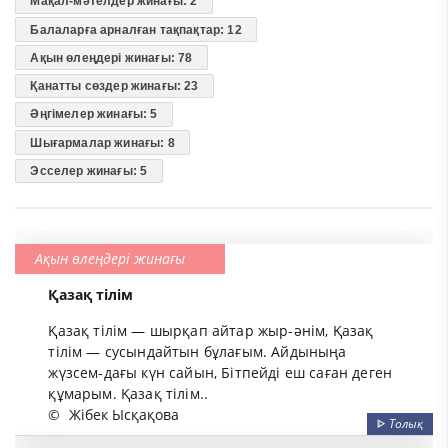
Мақал-мәтелдер жинағы: 2
Балаларға арналған тақпақтар: 12
Ақын өлеңдері жинағы: 78
Қанатты сөздер жинағы: 23
Әңгімелер жинағы: 5
Шығармалар жинағы: 8
Эсселер жинағы: 5
Ақын өлеңдері жинағы
Қазақ тілім
Қазақ тілім — шырқап айтар жыр-әнім, Қазақ
тілім — сусындайтын бұлағым. Айдыныңа
жүзсем-дағы күн сайын, Бітпейді еш саған деген
құмарым. Қазақ тілім..
©
Жібек Ысқақова
ᐈ
Толық