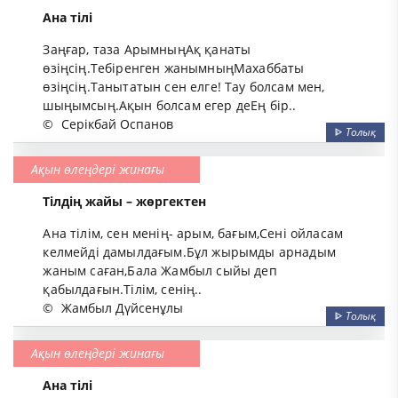
Ана тілі
Заңғар, таза АрымныңАқ қанаты
өзіңсің.Тебіренген жанымныңМахаббаты
өзіңсің.Танытатын сен елге! Тау болсам мен,
шыңымсың.Ақын болсам егер деЕң бір..
©
Серікбай Оспанов
ᐈ
Толық
Ақын өлеңдері жинағы
Тілдің жайы – жөргектен
Ана тілім, сен менің- арым, бағым,Сені ойласам
келмейді дамылдағым.Бұл жырымды арнадым
жаным саған,Бала Жамбыл сыйы деп
қабылдағын.Тілім, сенің..
©
Жамбыл Дүйсенұлы
ᐈ
Толық
Ақын өлеңдері жинағы
Ана тілі