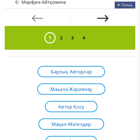
©
Марфуға Айтқожина
ᐈ
Толық
1
2
3
4
Барлық Авторлар
Мақала Жариялау
Автор Қосу
Мақал-Мәтелдер