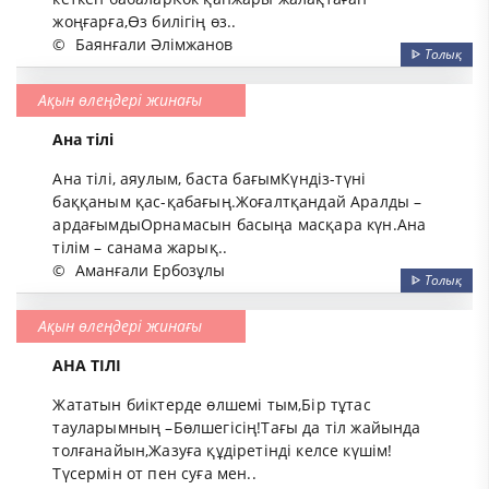
жоңғарға,Өз билігің өз..
©
Баянғали Әлімжанов
ᐈ
Толық
Ақын өлеңдері жинағы
Ана тілі
Ана тілі, аяулым, баста бағымКүндіз-түні
баққаным қас-қабағың.Жоғалтқандай Аралды –
ардағымдыОрнамасын басыңа масқара күн.Ана
тілім – санама жарық..
©
Аманғали Ербозұлы
ᐈ
Толық
Ақын өлеңдері жинағы
АНА ТІЛІ
Жататын биіктерде өлшемі тым,Бір тұтас
тауларымның –Бөлшегісің!Тағы да тіл жайында
толғанайын,Жазуға құдіретінді келсе күшім!
Түсермін от пен суға мен..