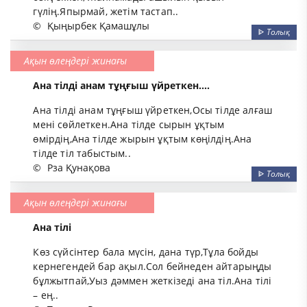
гүлің.Япырмай, жетім тастап..
©
Қыңырбек Қамашұлы
ᐈ
Толық
Ақын өлеңдері жинағы
Ана тілді анам тұңғыш үйреткен....
Ана тілді анам тұңғыш үйреткен,Осы тілде алғаш
мені сөйлеткен.Ана тілде сырын ұқтым
өмірдің,Ана тілде жырын ұқтым көңілдің.Ана
тілде тіл табыстым..
©
Рза Қунақова
ᐈ
Толық
Ақын өлеңдері жинағы
Ана тілі
Көз сүйсінтер бала мүсін, дана түр,Тұла бойды
кернегендей бар ақыл.Сол бейнеден айтарыңды
бұлжытпай,Уыз дәммен жеткізеді ана тіл.Ана тілі
– ең..