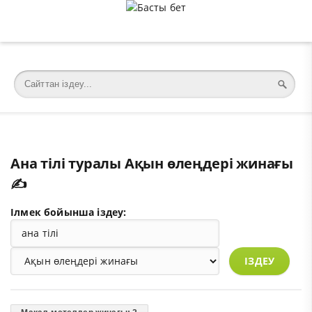
�meta charset="utf-8">
Ана тілі туралы Ақын өлеңдері жинағы
✍️
Ілмек бойынша іздеу:
ІЗДЕУ