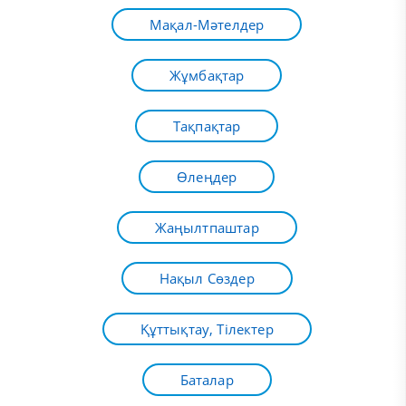
Мақал-Мәтелдер
Жұмбақтар
Тақпақтар
Өлеңдер
Жаңылтпаштар
Нақыл Сөздер
Құттықтау, Тілектер
Баталар