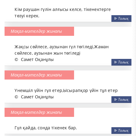
Кім раушан гүлін алғысы келсе, тікенектерге
төзуі керек.
ᐈ
Толық
Мақал-мәтелдер жинағы
Жақсы сөйлесе, аузынан гүл төгіледі,Жаман
сөйлесе, аузынан жын төгіледі
©
Самет Оқанұлы
ᐈ
Толық
Мақал-мәтелдер жинағы
Үнемшіл үйін гүл етер,Ысырапқор үйін тұл етер
©
Самет Оқанұлы
ᐈ
Толық
Мақал-мәтелдер жинағы
Гүл қайда, сонда тікенек бар.
ᐈ
Толық