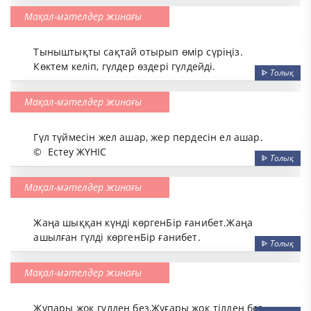
Мақал-мәтелдер жинағы
Тыныштықты сақтай отырып өмір сүріңіз.
Көктем келіп, гүлдер өздері гүлдейді.
ᐈ
Толық
Мақал-мәтелдер жинағы
Гүл түймесін жел ашар, жер пердесін ел ашар.
©
Естеу ЖҮНІС
ᐈ
Толық
Мақал-мәтелдер жинағы
Жаңа шыққан күнді көргенБір ғанибет.Жаңа
ашылған гүлді көргенБір ғанибет.
ᐈ
Толық
Мақал-мәтелдер жинағы
Жұпары жоқ гүлден без,Жұғары жоқ тілден без.