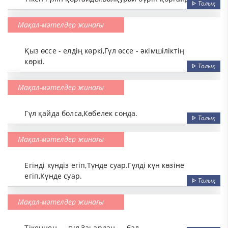
ᐈ
Толық
Мақал-мәтелдер жинағы
Қыз өссе - елдің көркі,Гүл өссе - әкімшіліктің
көркі.
ᐈ
Толық
Мақал-мәтелдер жинағы
Гүл қайда болса,Көбелек сонда.
ᐈ
Толық
Мақал-мәтелдер жинағы
Егінді күндіз егіп,Түнде суар.Гүлді күн көзіне
егіп,Күнде суар.
ᐈ
Толық
Мақал-мәтелдер жинағы
Тікеннен — гүл,Заһардан — бал.