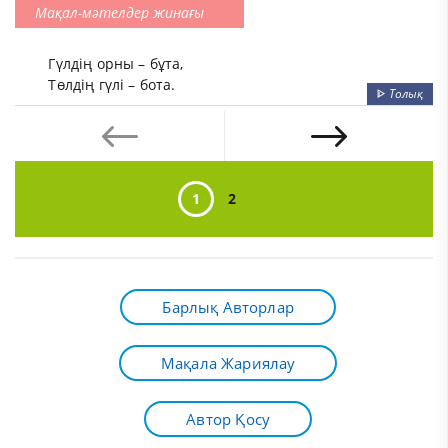
Мақал-мәтелдер жинағы
Гүлдің орны – бұта,
Төлдің гүлі – бота.
ᐈ
Толық
1
2
Барлық Авторлар
Мақала Жариялау
Автор Қосу