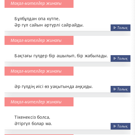
Мақал-мәтелдер жинағы
Бұлбұлдан опа күтпе,
Әр гүл сайын әртүрлі сайрайды.
ᐈ
Толық
Мақал-мәтелдер жинағы
Бақтағы гүлдер бір ашылып, бір жабылады.
ᐈ
Толық
Мақал-мәтелдер жинағы
Әр гүлдің иісі өз уақытында аңқиды.
ᐈ
Толық
Мақал-мәтелдер жинағы
Тікенексіз болса,
Әтіргүл болар ма.
ᐈ
Толық