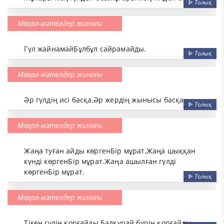
ᐈ
Толық
Мақал-мәтелдер жинағы
Гүл жайнамайБұлбұл сайрамайды.
ᐈ
Толық
Мақал-мәтелдер жинағы
Әр гүлдің исі басқа,Әр жердің жынысы басқа.
ᐈ
Толық
Мақал-мәтелдер жинағы
Жаңа туған айды көргенБір мұрат,Жаңа шыққан
күнді көргенБір мұрат.Жаңа ашылған гүлді
көргенБір мұрат.
ᐈ
Толық
Мақал-мәтелдер жинағы
Тікен гүлін қорғайды.Балқурай бүрін қорғайды.