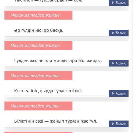
ᐈ
Толық
Мақал-мәтелдер жинағы
Әр гүлдің иісі әр басқа.
ᐈ
Толық
Мақал-мәтелдер жинағы
Гүлден жылан зәр жияды, ара бал жияды.
ᐈ
Толық
Мақал-мәтелдер жинағы
Қыр гүлінің қырда гүлдегені игі.
ᐈ
Толық
Мақал-мәтелдер жинағы
Біліктінің сөзі — жанып тұрған жас гүл.
ᐈ
Толық