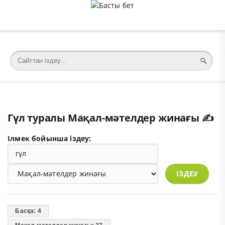
�meta charset="utf-8">
Гүл туралы Мақал-мәтелдер жинағы ✍️
Ілмек бойынша іздеу:
ІЗДЕУ
Басқа: 4