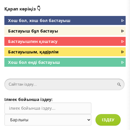
Қарап көріңіз 👇
Хош бол, хош бол бастауыш
ᐈ
Бастауыш бұл бастауы
ᐈ
Бастауышпен қоштасу
ᐈ
Бастауышым, қадірлім
ᐈ
Хош бол енді бастауыш
ᐈ
Ілмек бойынша іздеу:
ІЗДЕУ