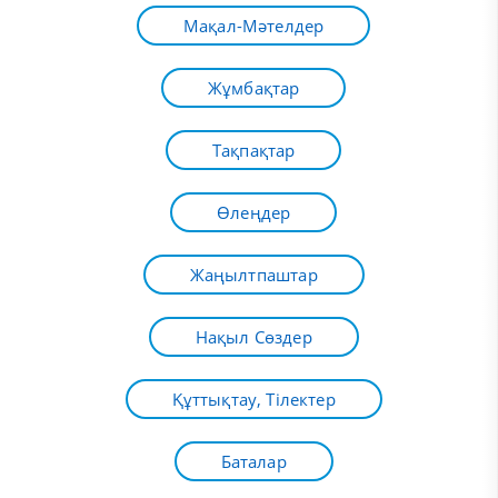
Мақал-Мәтелдер
Жұмбақтар
Тақпақтар
Өлеңдер
Жаңылтпаштар
Нақыл Сөздер
Құттықтау, Тілектер
Баталар