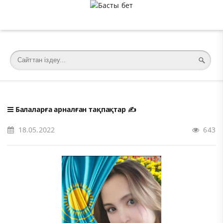
�meta charset="utf-8">
Балаларға арналған тақпақтар
✍️
18.05.2022
643