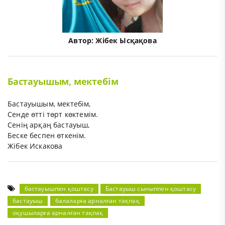
Автор:
Жібек Ысқақова
Бастауышым, мектебім
Бастауышым, мектебім,
Сенде өтті төрт көктемім.
Сенің арқаң бастауыш,
Беске беспен өткенім.
Жібек Искакова
бастауышпен қоштасу
Бастауыш сыныппен қоштасу
бастауыш
балаларға арналған тақпақ
оқушыларға арналған тақпақ