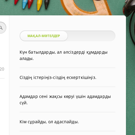
МАҚАЛ-МӘТЕЛДЕР
Күн батылдарды, ал әлсіздерді құмдарды
алады.
20
Сіздің істеріңіз-сіздің ескерткішіңіз.
Адамдар сені жақсы көруі үшін адамдарды
сүй.
Кім сұрайды, ол адаспайды.