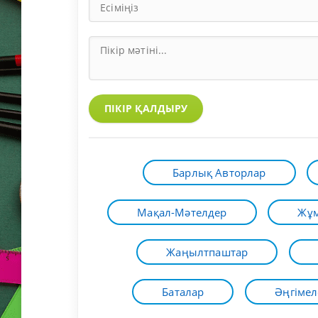
ПІКІР ҚАЛДЫРУ
Барлық Авторлар
Мақал-Мәтелдер
Жұм
Жаңылтпаштар
Баталар
Әңгімел