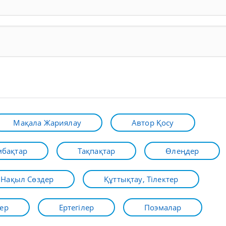
Мақала Жариялау
Автор Қосу
бақтар
Тақпақтар
Өлеңдер
Нақыл Сөздер
Құттықтау, Тілектер
ер
Ертегілер
Поэмалар