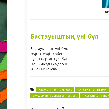
А
Бастауыштың үні бұл
Бастауыштың үні бұл,
Жүректерді тербеген.
Бүрін жарған гүлі бұл,
Жанымызды емдеген.
Жібек Искакова
бастауышпен қоштасу
Бастауыш сыныппен
оқушыларға арналған тақпақ
4 сыныпқа тақпа