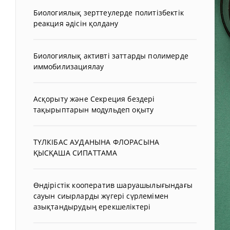
Биологиялық зерттеулерде политізбектік
реакция әдісін қолдану
Биологиялық активті заттарды полимерде
иммобилизациялау
Асқорыту және Секреция бездері
тақырыптарын модульдеп оқыту
ТҮЛКІБАС АУДАНЫНА ФЛОРАСЫНА
ҚЫСҚАША СИПАТТАМА
Өндірістік кооператив шаруашылығындағы
сауын сиырларды жүгері сүрлемімен
азықтандырудың ерекшеліктері