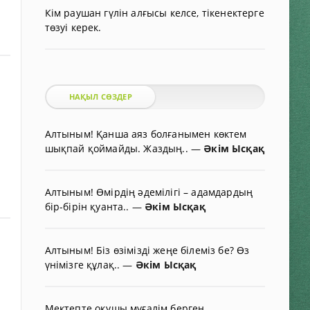
Кім раушан гүлін алғысы келсе, тікенектерге
төзуі керек.
НАҚЫЛ СӨЗДЕР
Алтыным! Қанша аяз болғанымен көктем
шықпай қоймайды. Жаздың..
—
Әкім Ысқақ
Алтыным! Өмірдің әдемілігі – адамдардың
бір-бірін қуанта..
—
Әкім Ысқақ
Алтыным! Біз өзімізді жеңе білеміз бе? Өз
үнімізге құлақ..
—
Әкім Ысқақ
Мектепте оқушы мұғалім берген