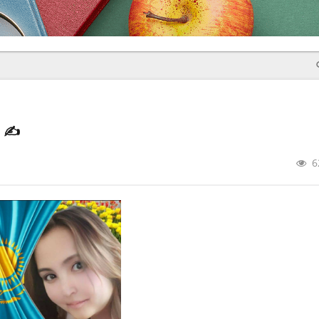
р
✍️
6