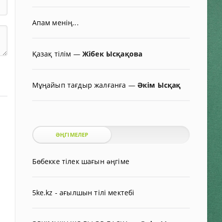
Апам менің...
Қазақ тілім
—
Жібек Ысқақова
Мұңайып тағдыр жалғанға
—
Әкім Ысқақ
ӘҢГІМЕЛЕР
Бөбекке тілек шағын əңгіме
5ke.kz - ағылшын тілі мектебі