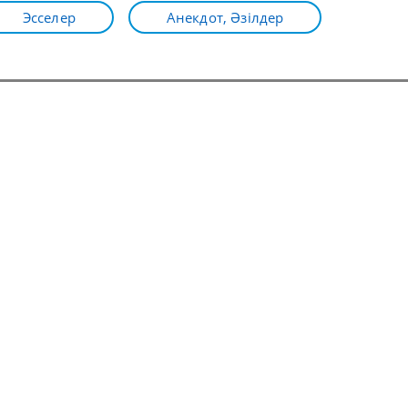
Эсселер
Анекдот, Әзілдер