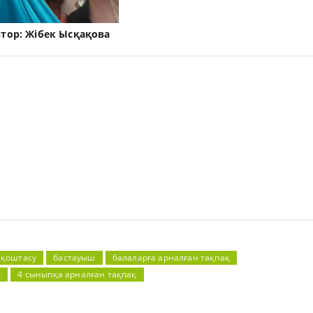
втор:
Жібек Ысқақова
 қоштасу
бастауыш
балаларға арналған тақпақ
қ
4 сыныпқа арналған тақпақ