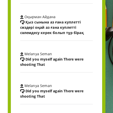
Оқырман Айдана
Қыз сынына аз ғана куплетті
сөздері оңай аз ғана куплетті
сәлемдесу керек болып тұр бірақ
Melanya Seman
Did you myself again There were
shooting That
Melanya Seman
Did you myself again There were
shooting That