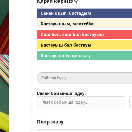
Қарап көріңіз 👇
Сенен оқып, бастадым
Бастауышым, мектебім
Хош бол, хош бол бастауыш
Бастауыш бұл бастауы
Бастауышпен қоштасу
Ілмек бойынша іздеу:
Пікір жазу