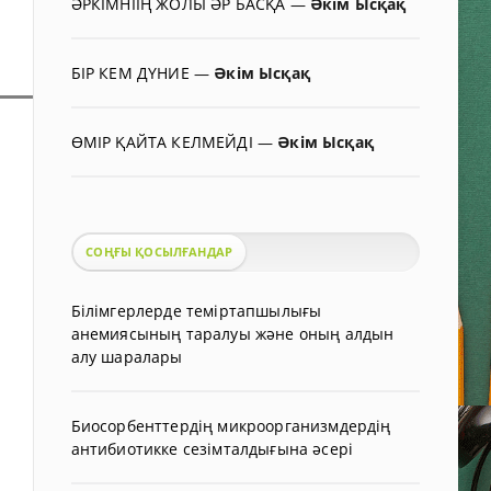
ӘРКІМНІІҢ ЖОЛЫ ӘР БАСҚА
—
Әкім Ысқақ
БІР КЕМ ДҮНИЕ
—
Әкім Ысқақ
ӨМІР ҚАЙТА КЕЛМЕЙДІ
—
Әкім Ысқақ
СОҢҒЫ ҚОСЫЛҒАНДАР
Білімгерлерде теміртапшылығы
анемиясының таралуы және оның алдын
алу шаралары
Биосорбенттердің микроорганизмдердің
антибиотикке сезімталдығына әсері