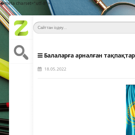
�meta charset="utf-8">
Балаларға арналған тақпақта
18.05.2022