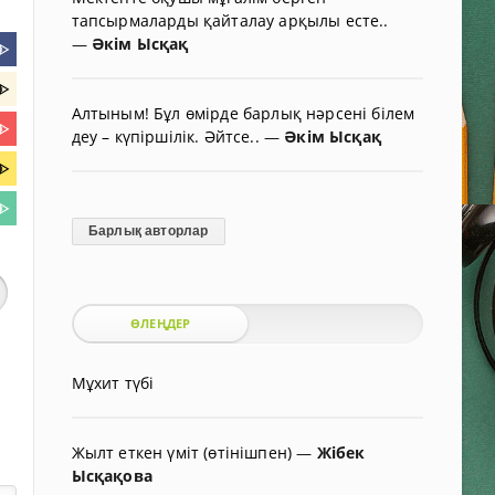
тапсырмаларды қайталау арқылы есте..
—
Әкім Ысқақ
ᐈ
ᐈ
Алтыным! Бұл өмірде барлық нәрсені білем
ᐈ
деу – күпіршілік. Әйтсе..
—
Әкім Ысқақ
ᐈ
ᐈ
Барлық авторлар
ӨЛЕҢДЕР
Мұхит түбі
Жылт еткен үміт (өтінішпен)
—
Жібек
Ысқақова