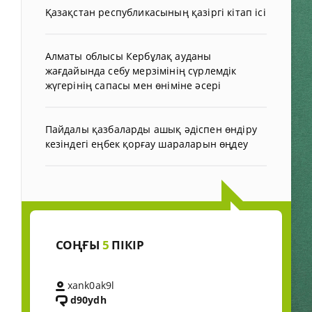
Қазақстан республикасының қазіргі кітап ісі
Алматы облысы Кербұлақ ауданы
жағдайында себу мерзімінің сүрлемдік
жүгерінің сапасы мен өніміне әсері
Пайдалы қазбаларды ашық әдіспен өндіру
кезіндегі еңбек қорғау шараларын өңдеу
СОҢҒЫ
5
ПІКІР
xank0ak9l
d90ydh