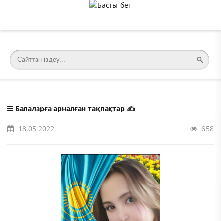
�meta charset="utf-8">
Балаларға арналған тақпақтар
✍️
18.05.2022
658