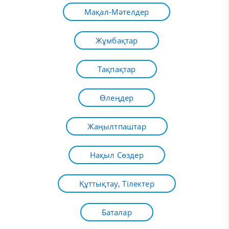
Мақал-Мәтелдер
Жұмбақтар
Тақпақтар
Өлеңдер
Жаңылтпаштар
Нақыл Сөздер
Құттықтау, Тілектер
Баталар