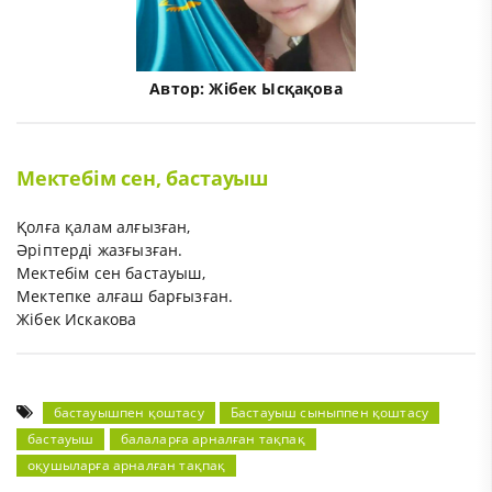
Автор:
Жібек Ысқақова
Мектебім сен, бастауыш
Қолға қалам алғызған,
Әріптерді жазғызған.
Мектебім сен бастауыш,
Мектепке алғаш барғызған.
Жібек Искакова
бастауышпен қоштасу
Бастауыш сыныппен қоштасу
бастауыш
балаларға арналған тақпақ
оқушыларға арналған тақпақ