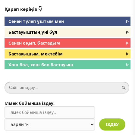
Қарап көріңіз 👇
Сенен түлеп ұштым мен
ᐈ
Бастауыштың үні бұл
ᐈ
Сенен оқып, бастадым
ᐈ
Бастауышым, мектебім
ᐈ
Хош бол, хош бол бастауыш
ᐈ
Ілмек бойынша іздеу:
ІЗДЕУ