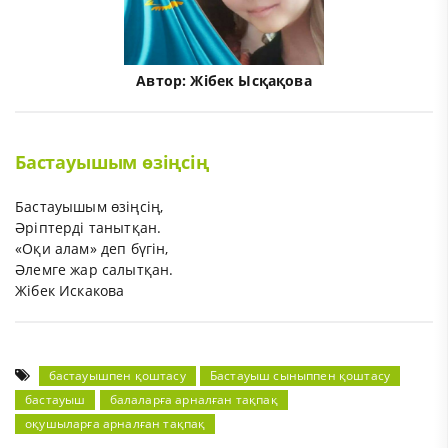
Автор:
Жібек Ысқақова
Бастауышым өзіңсің
Бастауышым өзіңсің,
Әріптерді танытқан.
«Оқи алам» деп бүгін,
Әлемге жар салытқан.
Жібек Искакова
бастауышпен қоштасу
Бастауыш сыныппен қоштасу
бастауыш
балаларға арналған тақпақ
оқушыларға арналған тақпақ