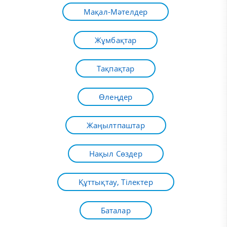
Мақал-Мәтелдер
Жұмбақтар
Тақпақтар
Өлеңдер
Жаңылтпаштар
Нақыл Сөздер
Құттықтау, Тілектер
Баталар