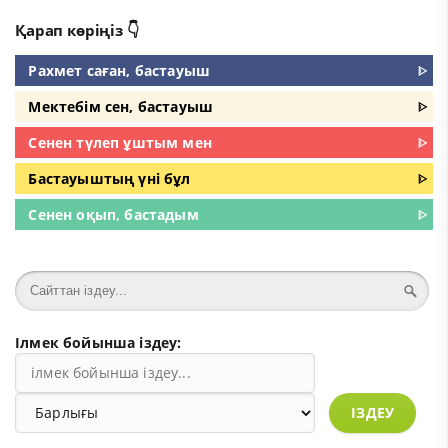
Қарап көріңіз 👇
Рахмет саған, бастауыш
ᐈ
Мектебім сен, бастауыш
ᐈ
Сенен түлеп ұштым мен
ᐈ
Бастауыштың үні бұл
ᐈ
Сенен оқып, бастадым
ᐈ
Ілмек бойынша іздеу:
ІЗДЕУ