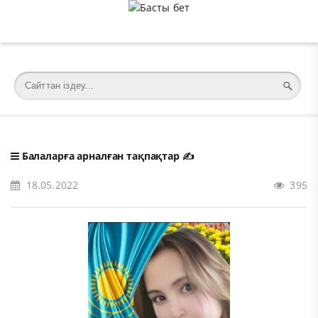
�meta charset="utf-8">
Балаларға арналған тақпақтар
✍️
18.05.2022
395