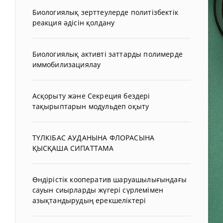
Биологиялық зерттеулерде политізбектік
реакция әдісін қолдану
Биологиялық активті заттарды полимерде
иммобилизациялау
Асқорыту және Секреция бездері
тақырыптарын модульдеп оқыту
ТҮЛКІБАС АУДАНЫНА ФЛОРАСЫНА
ҚЫСҚАША СИПАТТАМА
Өндірістік кооператив шаруашылығындағы
сауын сиырларды жүгері сүрлемімен
азықтандырудың ерекшеліктері