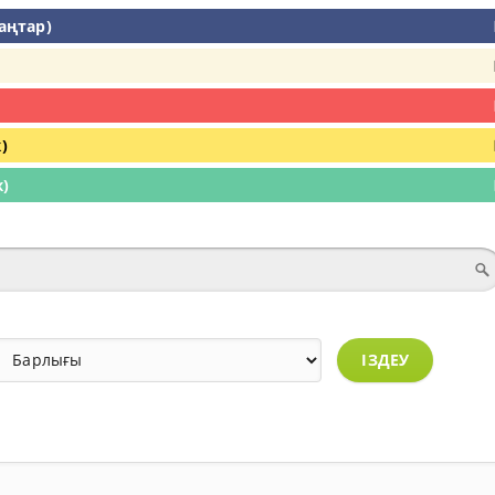
аңтар)
)
)
ІЗДЕУ