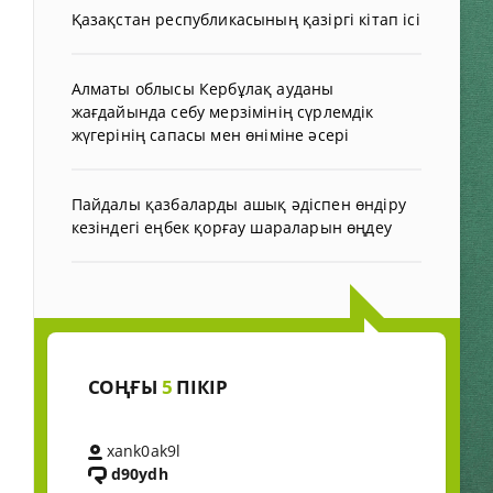
Қазақстан республикасының қазіргі кітап ісі
Алматы облысы Кербұлақ ауданы
жағдайында себу мерзімінің сүрлемдік
жүгерінің сапасы мен өніміне әсері
Пайдалы қазбаларды ашық әдіспен өндіру
кезіндегі еңбек қорғау шараларын өңдеу
СОҢҒЫ
5
ПІКІР
xank0ak9l
d90ydh