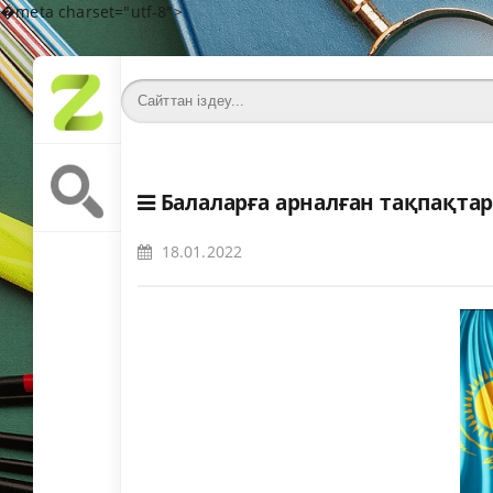
�meta charset="utf-8">
Балаларға арналған тақпақта
18.01.2022