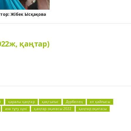
втор:
Жібек Ысқақова
022ж, қаңтар)
й
қаралы қаңтар
қақтығыс
Дүрбелең
ел қайғысы
аза тұту күні
қаңтар оқиғасы 2022
қаңтар оқиғасы