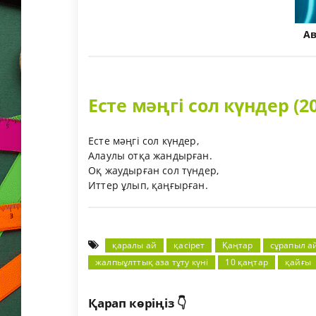
А
Есте мәңгі сол күндер (2
Есте мәңгі сол күндер,
Алаулы отқа жандырған.
Оқ жаудырған сол түндер,
Иттер ұлып, қаңғырған.
қаралы ай
қасірет
Қаңтар
сұрапыл а
жалпыұлттық аза тұту күні
10 қаңтар
қайғы
Қарап көріңіз 👇