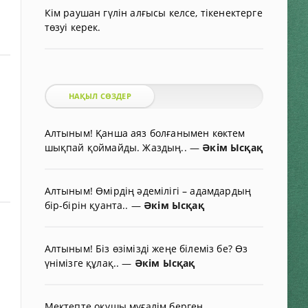
Кім раушан гүлін алғысы келсе, тікенектерге
төзуі керек.
НАҚЫЛ СӨЗДЕР
Алтыным! Қанша аяз болғанымен көктем
шықпай қоймайды. Жаздың..
—
Әкім Ысқақ
Алтыным! Өмірдің әдемілігі – адамдардың
бір-бірін қуанта..
—
Әкім Ысқақ
Алтыным! Біз өзімізді жеңе білеміз бе? Өз
үнімізге құлақ..
—
Әкім Ысқақ
Мектепте оқушы мұғалім берген