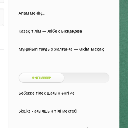
Апам менің...
Қазақ тілім
—
Жібек Ысқақова
Мұңайып тағдыр жалғанға
—
Әкім Ысқақ
ӘҢГІМЕЛЕР
Бөбекке тілек шағын əңгіме
5ke.kz - ағылшын тілі мектебі