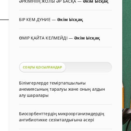
ӘРКІМНІІҢ ЖОЛЫ ӘР БАСҚА
—
Әкім Ысқақ
БІР КЕМ ДҮНИЕ
—
Әкім Ысқақ
ӨМІР ҚАЙТА КЕЛМЕЙДІ
—
Әкім Ысқақ
СОҢҒЫ ҚОСЫЛҒАНДАР
Білімгерлерде теміртапшылығы
анемиясының таралуы және оның алдын
алу шаралары
Биосорбенттердің микроорганизмдердің
антибиотикке сезімталдығына әсері