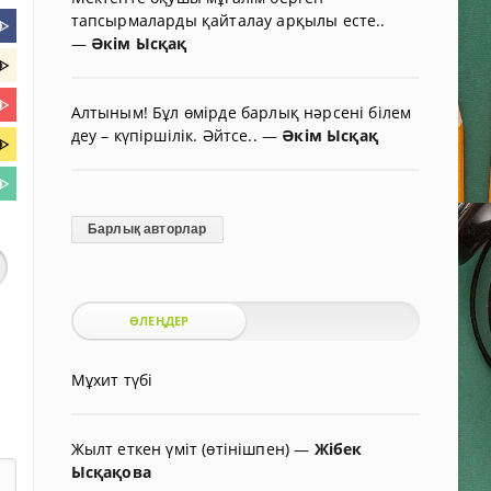
тапсырмаларды қайталау арқылы есте..
ᐈ
—
Әкім Ысқақ
ᐈ
ᐈ
Алтыным! Бұл өмірде барлық нәрсені білем
деу – күпіршілік. Әйтсе..
—
Әкім Ысқақ
ᐈ
ᐈ
Барлық авторлар
ӨЛЕҢДЕР
Мұхит түбі
Жылт еткен үміт (өтінішпен)
—
Жібек
Ысқақова