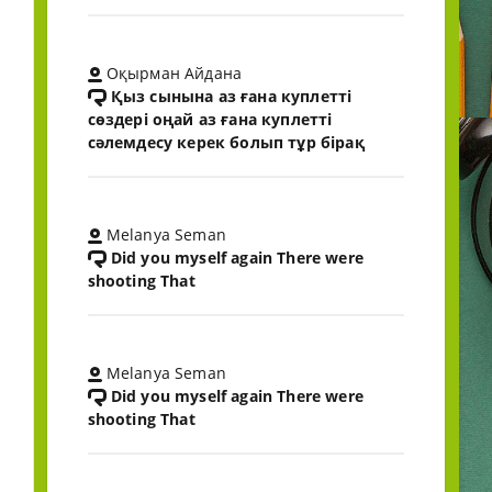
Оқырман Айдана
Қыз сынына аз ғана куплетті
сөздері оңай аз ғана куплетті
сәлемдесу керек болып тұр бірақ
Melanya Seman
Did you myself again There were
shooting That
Melanya Seman
Did you myself again There were
shooting That