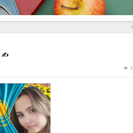
р
✍️
3