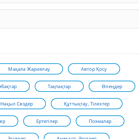
Мақала Жариялау
Автор Қосу
бақтар
Тақпақтар
Өлеңдер
Нақыл Сөздер
Құттықтау, Тілектер
ер
Ертегілер
Поэмалар
Эсселер
Анекдот, Әзілдер