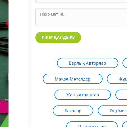
ПІКІР ҚАЛДЫРУ
Барлық Авторлар
Мақал-Мәтелдер
Жұм
Жаңылтпаштар
Баталар
Әңгімел
Шығармалар