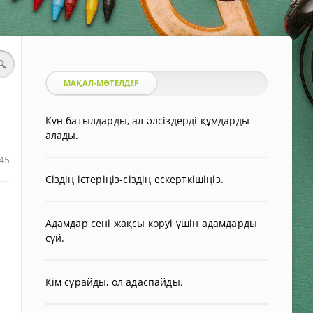
МАҚАЛ-МӘТЕЛДЕР
Күн батылдарды, ал әлсіздерді құмдарды
алады.
45
Сіздің істеріңіз-сіздің ескерткішіңіз.
Адамдар сені жақсы көруі үшін адамдарды
сүй.
Кім сұрайды, ол адаспайды.