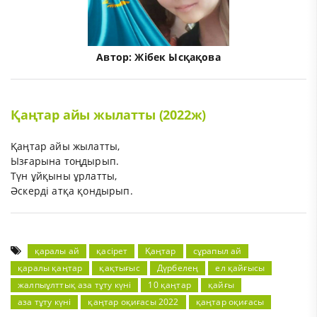
Автор:
Жібек Ысқақова
Қаңтар айы жылатты (2022ж)
Қаңтар айы жылатты,
Ызғарына тоңдырып.
Түн ұйқыны ұрлатты,
Әскерді атқа қондырып.
қаралы ай
қасірет
Қаңтар
сұрапыл ай
қаралы қаңтар
қақтығыс
Дүрбелең
ел қайғысы
жалпыұлттық аза тұту күні
10 қаңтар
қайғы
аза тұту күні
қаңтар оқиғасы 2022
қаңтар оқиғасы