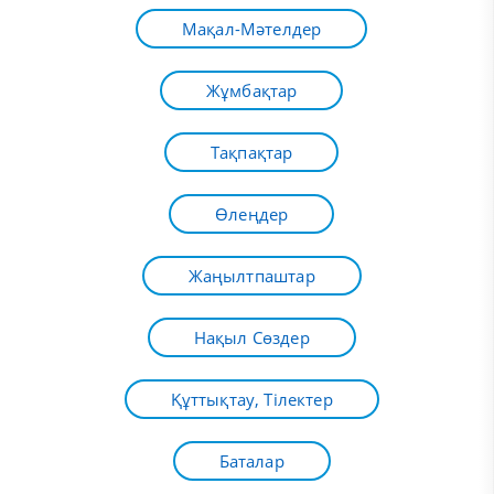
Мақал-Мәтелдер
Жұмбақтар
Тақпақтар
Өлеңдер
Жаңылтпаштар
Нақыл Сөздер
Құттықтау, Тілектер
Баталар