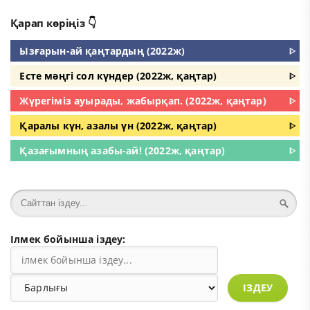
Қарап көріңіз 👇
Ызғарын-ай қаңтардың (2022ж)
ᐈ
Есте мәңгі сол күндер (2022ж, қаңтар)
ᐈ
Жүрегіміз ауырады, жабырқап. (2022ж, қаңтар)
ᐈ
Қаралы күн, азалы үн (2022ж, қаңтар)
ᐈ
Қазағымның азабы-ай! (2022ж, қаңтар)
ᐈ
Ілмек бойынша іздеу:
ІЗДЕУ