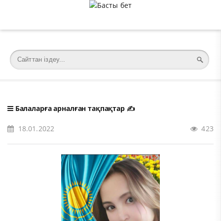
�meta charset="utf-8">
Балаларға арналған тақпақтар
✍️
18.01.2022
423