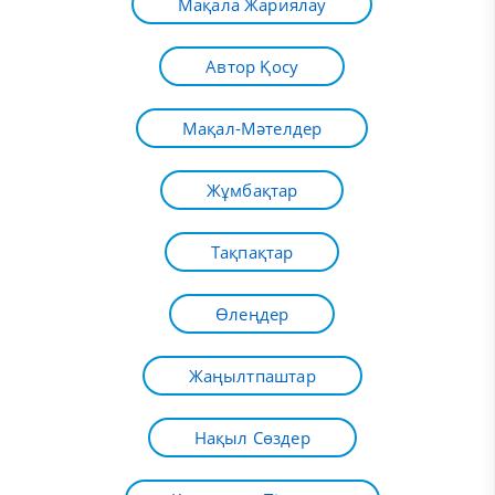
Мақала Жариялау
Автор Қосу
Мақал-Мәтелдер
Жұмбақтар
Тақпақтар
Өлеңдер
Жаңылтпаштар
Нақыл Сөздер