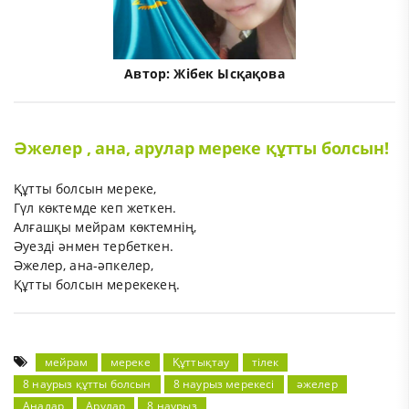
Автор:
Жібек Ысқақова
Әжелер , ана, арулар мереке құтты болсын!
Құтты болсын мереке,
Гүл көктемде кеп жеткен.
Алғашқы мейрам көктемнің,
Әуезді әнмен тербеткен.
Әжелер, ана-әпкелер,
Құтты болсын мерекекең.
мейрам
мереке
Құттықтау
тілек
8 наурыз құтты болсын
8 наурыз мерекесі
әжелер
Аналар
Арулар
8 наурыз