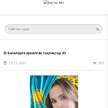
�meta charset="utf-8">
Балаларға арналған тақпақтар
✍️
15.12.2021
961