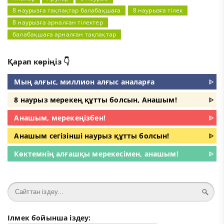
8 наурызға тақпақтар балабақшаға
8 наурызға тілек
8 наурызға арналған тілектер
балабақшаға арналған тақпақтар
Қарап көріңіз 👇
Мың алғыс, миллион алғыс аналарға
ᐈ
8 наурыз мерекең құтты болсын, Анашым!
ᐈ
Анашым, мерекеңізбен!
ᐈ
Анашым сегізінші наурыз құтты болсын!
ᐈ
Көктемнің алғашқы мерекесімен, анашым!
ᐈ
Ілмек бойынша іздеу: