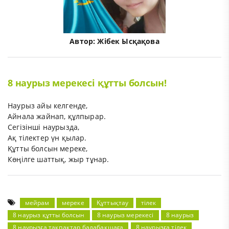
Автор:
Жібек Ысқақова
8 наурыз мерекесі құтты болсын!
Наурыз айы келгенде,
Айнала жайнап, құлпырар.
Сегізінші наурызда,
Ақ тілектер үн қылар.
Құтты болсын мереке,
Көңілге шаттық, жыр тұнар.
мейрам
мереке
Құттықтау
тілек
8 наурыз құтты болсын
8 наурыз мерекесі
8 наурыз
8 наурызға тақпақтар балабақшаға
8 наурызға тілек