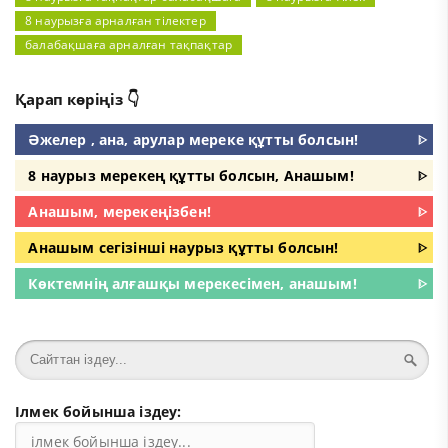
8 наурызға арналған тілектер
балабақшаға арналған тақпақтар
Қарап көріңіз 👇
Әжелер , ана, арулар мереке құтты болсын!
ᐈ
8 наурыз мерекең құтты болсын, Анашым!
ᐈ
Анашым, мерекеңізбен!
ᐈ
Анашым сегізінші наурыз құтты болсын!
ᐈ
Көктемнің алғашқы мерекесімен, анашым!
ᐈ
Ілмек бойынша іздеу: