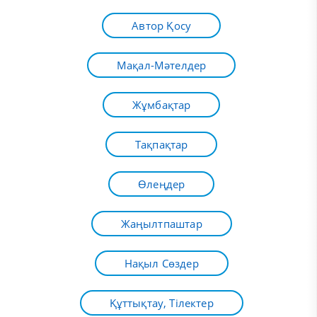
Автор Қосу
Мақал-Мәтелдер
Жұмбақтар
Тақпақтар
Өлеңдер
Жаңылтпаштар
Нақыл Сөздер
Құттықтау, Тілектер