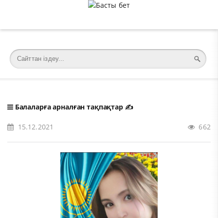
�meta charset="utf-8">
Балаларға арналған тақпақтар
✍️
15.12.2021
662