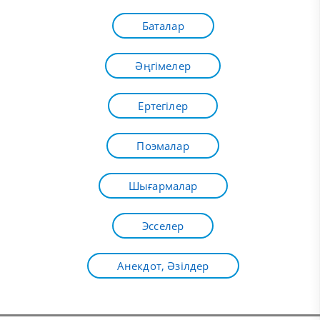
Баталар
Әңгімелер
Ертегілер
Поэмалар
Шығармалар
Эсселер
Анекдот, Әзілдер