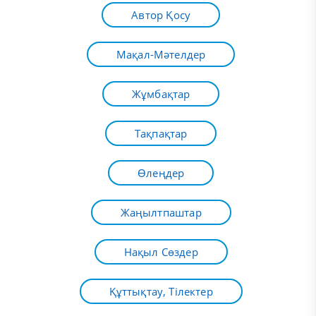
Автор Қосу
Мақал-Мәтелдер
Жұмбақтар
Тақпақтар
Өлеңдер
Жаңылтпаштар
Нақыл Сөздер
Құттықтау, Тілектер