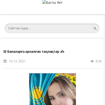
�meta charset="utf-8">
Балаларға арналған тақпақтар
✍️
15.12.2021
634