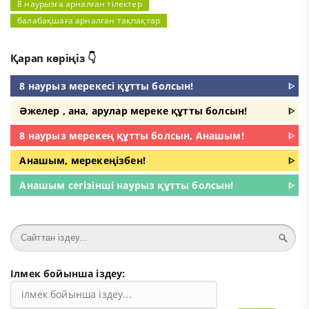
8 наурызға арналған тілектер
балабақшаға арналған тақпақтар
Қарап көріңіз 👇
8 наурыз мерекесі құтты болсын!
ᐈ
Әжелер , ана, арулар мереке құтты болсын!
ᐈ
8 наурыз мерекең құтты болсын, Анашым!
ᐈ
Анашым, мерекеңізбен!
ᐈ
Анашым сегізінші наурыз құтты болсын!
ᐈ
Ілмек бойынша іздеу: