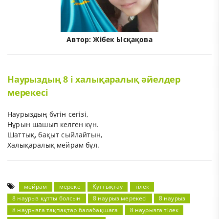
Автор:
Жібек Ысқақова
Наурыздың 8 і халықаралық әйелдер
мерекесі
Наурыздың бүгін сегізі,
Нұрын шашып келген күн.
Шаттық, бақыт сыйлайтын,
Халықаралық мейрам бұл.
мейрам
мереке
Құттықтау
тілек
8 наурыз құтты болсын
8 наурыз мерекесі
8 наурыз
8 наурызға тақпақтар балабақшаға
8 наурызға тілек