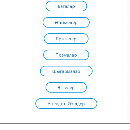
Баталар
Әңгімелер
Ертегілер
Поэмалар
Шығармалар
Эсселер
Анекдот, Әзілдер