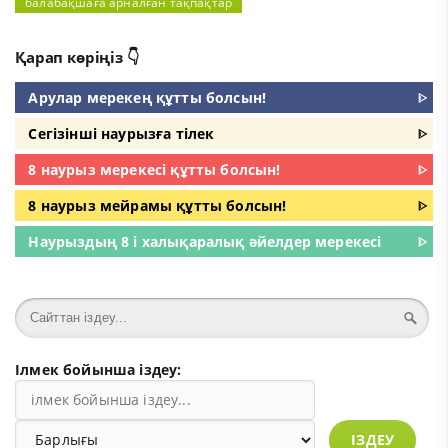
балабақшаға арналған тақпақтар
Қарап көріңіз 👇
Арулар мерекең құтты болсын!
ᐈ
Сегізінші наурызға тілек
ᐈ
8 наурыз мерекесі құтты болсын!
ᐈ
8 наурыз мейрамы құтты болсын!
ᐈ
Наурыздың 8 і халықаралық әйелдер мерекесі
ᐈ
Ілмек бойынша іздеу:
ІЗДЕУ