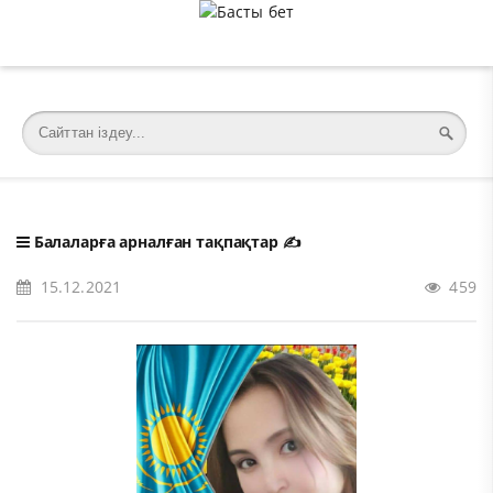
�meta charset="utf-8">
Балаларға арналған тақпақтар
✍️
15.12.2021
459