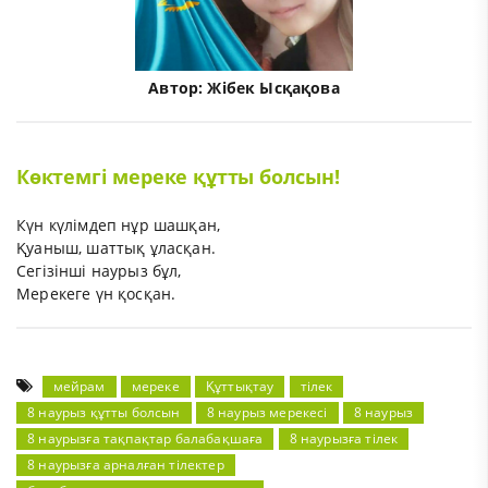
Автор:
Жібек Ысқақова
Көктемгі мереке құтты болсын!
Күн күлімдеп нұр шашқан,
Қуаныш, шаттық ұласқан.
Сегізінші наурыз бұл,
Мерекеге үн қосқан.
мейрам
мереке
Құттықтау
тілек
8 наурыз құтты болсын
8 наурыз мерекесі
8 наурыз
8 наурызға тақпақтар балабақшаға
8 наурызға тілек
8 наурызға арналған тілектер