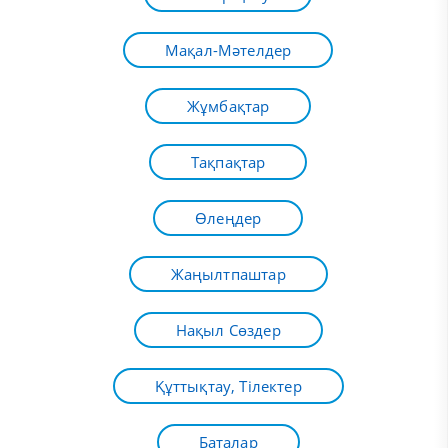
Мақал-Мәтелдер
Жұмбақтар
Тақпақтар
Өлеңдер
Жаңылтпаштар
Нақыл Сөздер
Құттықтау, Тілектер
Баталар