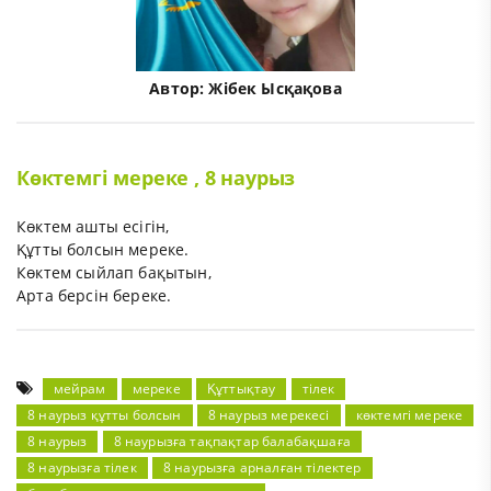
Автор:
Жібек Ысқақова
Көктемгі мереке , 8 наурыз
Көктем ашты есігін,
Құтты болсын мереке.
Көктем сыйлап бақытын,
Арта берсін береке.
мейрам
мереке
Құттықтау
тілек
8 наурыз құтты болсын
8 наурыз мерекесі
көктемгі мереке
8 наурыз
8 наурызға тақпақтар балабақшаға
8 наурызға тілек
8 наурызға арналған тілектер