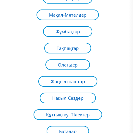
Мақал-Мәтелдер
Жұмбақтар
Тақпақтар
Өлеңдер
Жаңылтпаштар
Нақыл Сөздер
Құттықтау, Тілектер
Баталар