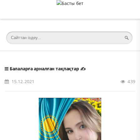
�meta charset="utf-8">
Балаларға арналған тақпақтар
✍️
15.12.2021
439