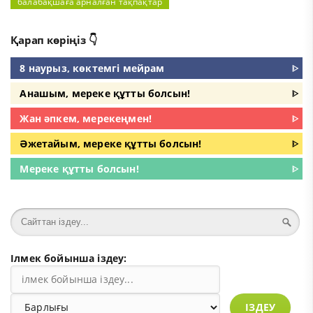
балабақшаға арналған тақпақтар
Қарап көріңіз 👇
8 наурыз, көктемгі мейрам
ᐈ
Анашым, мереке құтты болсын!
ᐈ
Жан әпкем, мерекеңмен!
ᐈ
Әжетайым, мереке құтты болсын!
ᐈ
Мереке құтты болсын!
ᐈ
Ілмек бойынша іздеу:
ІЗДЕУ