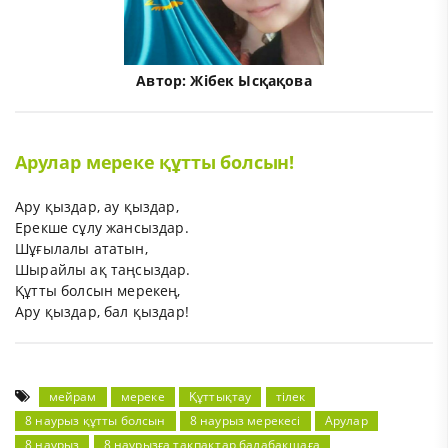
Автор:
Жібек Ысқақова
Арулар мереке құтты болсын!
Ару қыздар, ау қыздар,
Ерекше сұлу жансыздар.
Шұғылалы ататын,
Шырайлы ақ таңсыздар.
Құтты болсын мерекең,
Ару қыздар, бал қыздар!
мейрам
мереке
Құттықтау
тілек
8 наурыз құтты болсын
8 наурыз мерекесі
Арулар
8 наурыз
8 наурызға тақпақтар балабақшаға