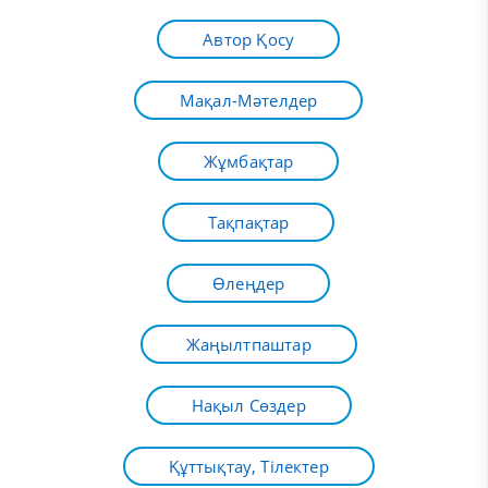
Автор Қосу
Мақал-Мәтелдер
Жұмбақтар
Тақпақтар
Өлеңдер
Жаңылтпаштар
Нақыл Сөздер
Құттықтау, Тілектер