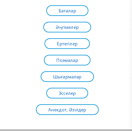
Баталар
Әңгімелер
Ертегілер
Поэмалар
Шығармалар
Эсселер
Анекдот, Әзілдер