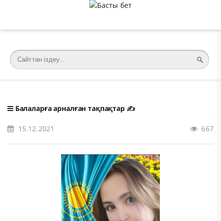
�meta charset="utf-8">
Балаларға арналған тақпақтар
✍️
15.12.2021
667