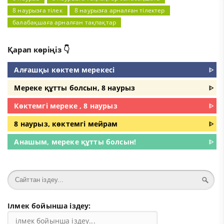
8 наурызға тілек
8 наурызға арналған тілектер
балабақшаға арналған тақпақтар
Қарап көріңіз 👇
Алғашқы көктем мерекесі
ᐈ
Мереке құтты болсын, 8 наурыз
ᐈ
Көктемгі мереке , 8 наурыз
ᐈ
8 наурыз, көктемгі мейрам
ᐈ
Анашым, мереке құтты болсын!
ᐈ
Ілмек бойынша іздеу: