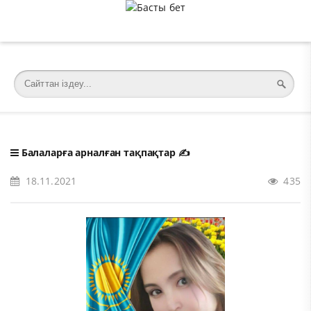
�meta charset="utf-8">
Балаларға арналған тақпақтар
✍️
18.11.2021
435