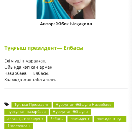
Автор:
Жібек Ысқақова
Тұңғыш президент— Елбасы
Елім үшін жаралған,
Ойында көп сан арман.
Назарбаев — Елбасы,
Халыққа жол таба алған.
Тұңғыш Президент
Нұрсұлтан Әбішұлы Назарбаев
нұрсұлтан назарбаев
Нұрсұлтан Әбішұлы
алғашқы президент
Елбасы
президент
президент күні
1 желтоқсан