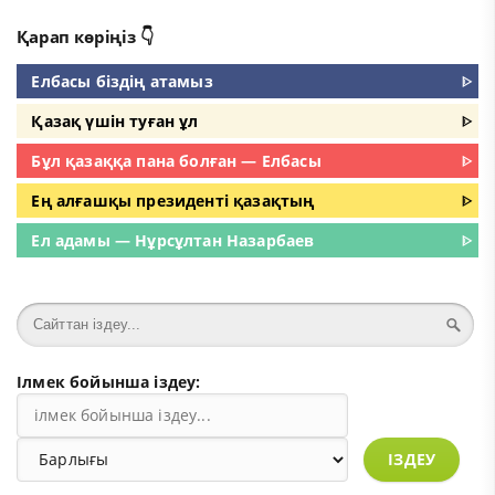
Қарап көріңіз 👇
Елбасы біздің атамыз
ᐈ
Қазақ үшін туған ұл
ᐈ
Бұл қазаққа пана болған — Елбасы
ᐈ
Ең алғашқы президенті қазақтың
ᐈ
Ел адамы — Нұрсұлтан Назарбаев
ᐈ
Ілмек бойынша іздеу:
ІЗДЕУ