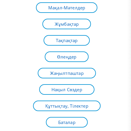
Мақал-Мәтелдер
Жұмбақтар
Тақпақтар
Өлеңдер
Жаңылтпаштар
Нақыл Сөздер
Құттықтау, Тілектер
Баталар